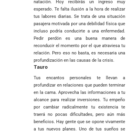
natación. Hoy recibirás un ingreso muy
sacerdote de la
Diócesis de
Diócesis de
Sonsón-Rionegro
esperado. Te falta ilusión a la hora de realizar
Alemania no
Girardota, Párroco
rechaza fotos
tus labores diarias. Se trata de una situación
Federico
tuvo piedad:
de Yolombo
tomadas en
pasajera motivada por una debilidad física que
Gutiérrez
goleó 7-1 a un
templo de Guarne y
envía
valiente
incluso podría conducirte a una enfermedad.
ordena acto de
Uribe
documentos
Curazao en su
desagravio
Pedir perdón es una buena manera de
arremete
al FBI, DEA y
debut
reconducir el momento por el que atraviesa tu
contra Petro y
Congreso
mundialista
relación. Pero eso no basta, es necesaria una
lo
contra la ‘paz
responsabiliza
total’ por
profundización en las causas de la crisis.
por la crisis de
presuntos
Tauro
la salud en
beneficios a
Colombia
criminales
Tus encantos personales te llevan a
profundizar en relaciones que pueden terminar
1
en la cama. Aprovecha las informaciones a tu
alcance para realizar inversiones. Tu empeño
por cambiar radicalmente tu existencia te
traerá no pocas dificultades, pero aún más
beneficios. Hay gente que se opone vivamente
a tus nuevos planes. Uno de tus sueños se