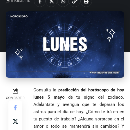
COMPARTIR
VER
Medellín
MÁS
Antioquia
VER
VER
VER MÁS
Política
Deportes
MÁS
MÁS
Caninos de la
Policía
frustran envío
de 20 kilos de
Iglesia
VER
VER MÁS
cocaína
Columnistas
MÁS
Gustavo Petro
ocultos en
Luis Díaz
Tarso revive el
pide sacar a
encomienda
desata
legado del beato
Angie
hacia Medellín
polémica y
Jesús Aníbal
Consulta la
predicción del horóscopo de hoy
Rodríguez tras
divide las
Gómez a 90 años
1
lunes 5 mayo
de tu signo del zodiaco.
COMPARTIR
sus denuncias
redes por su
de su martirio
Adelántate y averigua qué te deparan los
de corrupción
visita familiar
Tarso revive el
1
La espada que
y la llama
a Abelardo de
astros para el día de hoy. ¿Cómo te irá en en
legado del beato
Petro usó para
“Gran
la Espriella
Jesús Aníbal
tu puesto de trabajo? ¿Alguna sorpresa en el
engañar
Manipuladora”
Gómez a 90 años
amor o todo se mantendrá sin cambios? Y
de su martirio