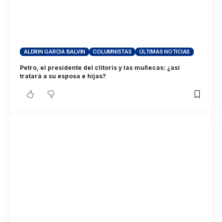
ALDRIN GARCIA BALVIN
COLUMNISTAS
ÚLTIMAS NOTICIAS
Petro, el presidente del clítoris y las muñecas: ¿así
tratará a su esposa e hijas?