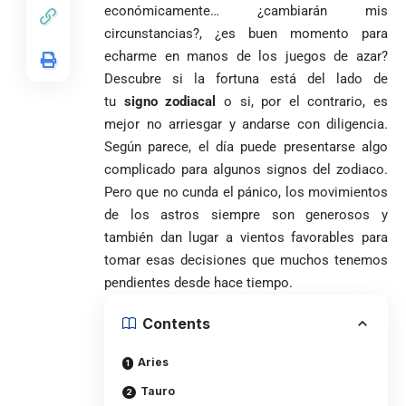
Fico Gutiérrez
económicamente… ¿cambiarán mis
denuncia
1
circunstancias?, ¿es buen momento para
El papa León XIV
presiones
nombra al padre
para asistir a
echarme en manos de los juegos de azar?
Diego Luis Rendón
evento de
Descubre si la fortuna está del lado de
Urrea como nuevo
Petro en
El golazo de
¡PRENDE
tu
signo zodiacal
o si, por el contrario, es
obispo de Jericó
Iván Cepeda
Medellín
Sidny Lopes
MOTORES, LA
mejor no arriesgar y andarse con diligencia.
El papa León XIV
reconoce el
durante
Cabral de
CABAL!
nombra al padre
preconteo,
marcha del 1
Cabo Verde
Según parece, el día puede presentarse algo
Diego Luis Rendón
pero pide
de mayo
ante Argentina
complicado para algunos signos del zodiaco.
Urrea como nuevo
impugnar
es elegido el
Pero que no cunda el pánico, los movimientos
obispo de Jericó
33.000 mesas
mejor del
de los astros siempre son generosos y
y vigilar el
Mundial 2026
Más de 700
escrutinio
también dan lugar a vientos favorables para
estudiantes
Pantalla & Dial.
tomar esas decisiones que muchos tenemos
indígenas,
Acoso sexual en
pendientes desde hace tiempo.
afrodescendientes
medios: Nueva
Fico Gutiérrez
y mestizos
vocera
demanda
Contents
campesinos
Más de 700
presidencial
nombramiento
inician nueva
estudiantes
presuntamente lo
de Quintero en
Costa de
jornada académica
indígenas,
Aries
encubría
Gustavo Petro
Supersalud y
Marfil
en Medellín
afrodescendientes
afirma que “no
pide
sorprende a
Tauro
y mestizos
se puede
suspensión