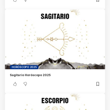
HORÓSCOPO 2025
Sagitario Horóscopo 2025