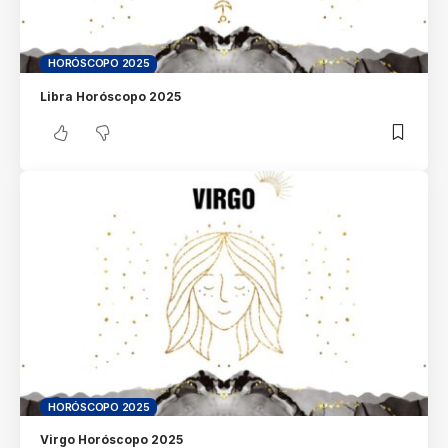
HORÓSCOPO 2025
Libra Horóscopo 2025
HORÓSCOPO 2025
Virgo Horóscopo 2025