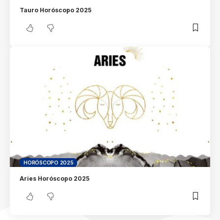
Tauro Horóscopo 2025
HORÓSCOPO 2025
Aries Horóscopo 2025