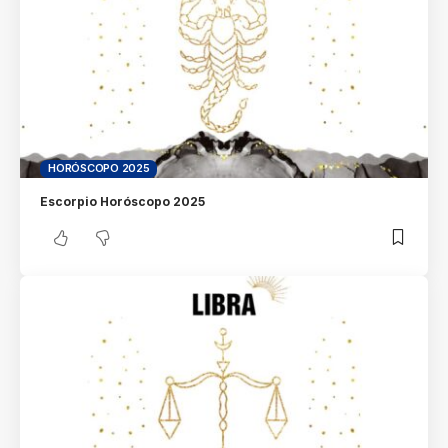
HORÓSCOPO 2025
Escorpio Horóscopo 2025