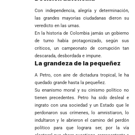
Antioquia
VER
VER
VER MÁS
Política
Deportes
MÁS
MÁS
Con independencia, alegría y determinación,
Caninos de la
Policía
las grandes mayorías ciudadanas dieron su
frustran envío
veredicto en las urnas.
de 20 kilos de
En la historia de Colombia jamás un gobierno
Iglesia
VER
VER MÁS
cocaína
Columnistas
MÁS
de turno había protagonizado, según sus
Gustavo Petro
ocultos en
Luis Díaz
Tarso revive el
pide sacar a
encomienda
desata
críticos, un campeonato de corrupción tan
legado del beato
Angie
hacia Medellín
polémica y
Jesús Aníbal
descarada, desbordada e impune.
Rodríguez tras
divide las
Gómez a 90 años
La grandeza de la pequeñez
1
sus denuncias
redes por su
de su martirio
de corrupción
visita familiar
Tarso revive el
A Petro, con aire de dictadura tropical, le ha
1
La espada que
y la llama
a Abelardo de
legado del beato
Petro usó para
quedado grande hasta la pequeñez.
“Gran
la Espriella
Jesús Aníbal
engañar
Manipuladora”
Su enanismo moral y su cinismo político no
Gómez a 90 años
de su martirio
Fico Gutiérrez
tienen precedentes. Petro ha sido desleal e
denuncia
ingrato con una sociedad y un Estado que le
1
El papa León XIV
presiones
perdonaron sus crímenes, lo amnistiaron, lo
nombra al padre
para asistir a
indultaron y le abrieron el camino del perdón
Diego Luis Rendón
evento de
Urrea como nuevo
Petro en
político para que lograra ser, por la vía
El golazo de
¡PRENDE
obispo de Jericó
Iván Cepeda
Medellín
Sidny Lopes