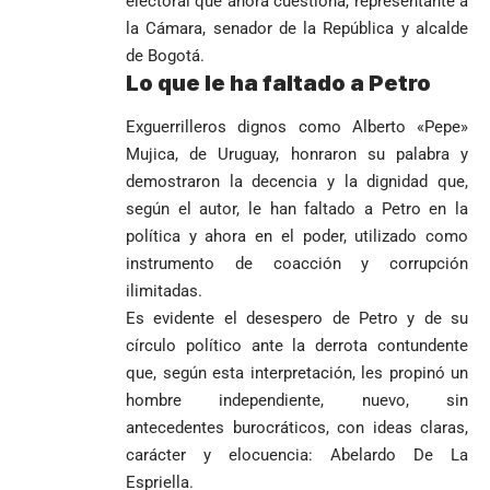
electoral que ahora cuestiona, representante a
MOTORES, LA
El papa León XIV
reconoce el
durante
Cabral de
CABAL!
la Cámara, senador de la República y alcalde
nombra al padre
preconteo,
marcha del 1
Cabo Verde
de Bogotá.
Diego Luis Rendón
pero pide
de mayo
ante Argentina
Lo que le ha faltado a Petro
Urrea como nuevo
impugnar
es elegido el
obispo de Jericó
33.000 mesas
mejor del
y vigilar el
Exguerrilleros dignos como Alberto «Pepe»
Mundial 2026
Más de 700
escrutinio
Mujica, de Uruguay, honraron su palabra y
estudiantes
Pantalla & Dial.
demostraron la decencia y la dignidad que,
indígenas,
Acoso sexual en
según el autor, le han faltado a Petro en la
afrodescendientes
medios: Nueva
Fico Gutiérrez
y mestizos
política y ahora en el poder, utilizado como
vocera
demanda
campesinos
Más de 700
presidencial
instrumento de coacción y corrupción
nombramiento
inician nueva
estudiantes
presuntamente lo
de Quintero en
Costa de
ilimitadas.
jornada académica
indígenas,
encubría
Gustavo Petro
Supersalud y
Marfil
Es evidente el desespero de Petro y de su
en Medellín
afrodescendientes
afirma que “no
pide
sorprende a
y mestizos
círculo político ante la derrota contundente
se puede
suspensión
Ecuador en el
campesinos
que, según esta interpretación, les propinó un
proclamar
inmediata del
último suspiro
inician nueva
presidente” y
cargo
y acaba con su
hombre independiente, nuevo, sin
jornada académica
pide esperar
invicto de 19
antecedentes burocráticos, con ideas claras,
en Medellín
los
partidos
carácter y elocuencia: Abelardo De La
La paz de
escrutinios
Diócesis de
Medellín: un
Espriella.
oficiales