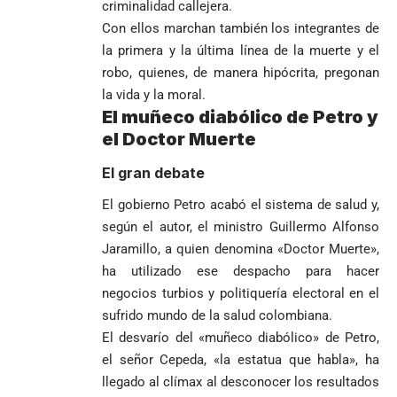
Curazao en su
desagravio
criminalidad callejera.
arremete
al FBI, DEA y
debut
Con ellos marchan también los integrantes de
contra Petro y
Congreso
mundialista
la primera y la última línea de la muerte y el
lo
contra la ‘paz
responsabiliza
total’ por
robo, quienes, de manera hipócrita, pregonan
por la crisis de
presuntos
la vida y la moral.
la salud en
beneficios a
El muñeco diabólico de Petro y
Colombia
criminales
el Doctor Muerte
1
El gran debate
El gobierno Petro acabó el sistema de salud y,
según el autor, el ministro Guillermo Alfonso
Jaramillo, a quien denomina «Doctor Muerte»,
ha utilizado ese despacho para hacer
negocios turbios y politiquería electoral en el
sufrido mundo de la salud colombiana.
El desvarío del «muñeco diabólico» de Petro,
el señor Cepeda, «la estatua que habla», ha
llegado al clímax al desconocer los resultados