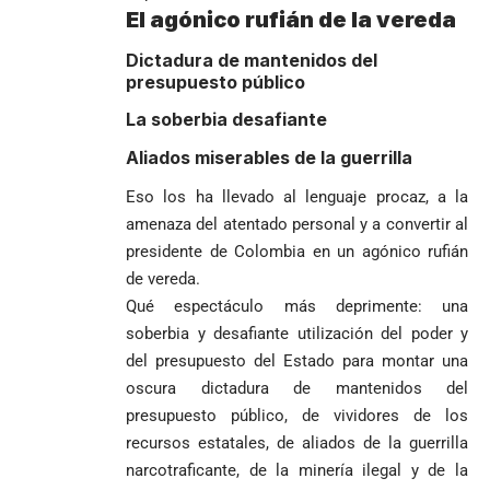
Sonsón-Rionegro
camino que no
El agónico rufián de la vereda
rechaza fotos
debería
tomadas en
abandonarse
Dictadura de mantenidos del
Tribunal de
templo de Guarne y
presupuesto público
Antioquia
ordena acto de
Cardenal Rueda
niega pérdida
Japón rescata
desagravio
La soberbia desafiante
pide desarmar el
de investidura
un empate
corazón para
Abelardo de la
a concejales
agónico ante
Aliados miserables de la guerrilla
construir juntos
Espriella es
de Medellín
Países Bajos
una Colombia
elegido
Andrés
Eso los ha llevado al lenguaje procaz, a la
en un vibrante
LA POLICRISIS
reconciliada
presidente de
«Gury»
duelo
amenaza del atentado personal y a convertir al
COMO HERENCIA
Colombia tras
Rodríguez y
mundialista
presidente de Colombia en un agónico rufián
una histórica y
Damián Pérez
Falleció el padre
de vereda.
reñida
Humberto de
segunda
Qué espectáculo más deprimente: una
Jesús Hincapié
vuelta
soberbia y desafiante utilización del poder y
Álzate, reconocido
sacerdote de la
Diócesis de
del presupuesto del Estado para montar una
Diócesis de
Sonsón-Rionegro
oscura dictadura de mantenidos del
Alemania no
Girardota, Párroco
rechaza fotos
presupuesto público, de vividores de los
Federico
tuvo piedad:
de Yolombo
tomadas en
recursos estatales, de aliados de la guerrilla
Gutiérrez
goleó 7-1 a un
templo de Guarne y
envía
valiente
ordena acto de
narcotraficante, de la minería ilegal y de la
Uribe
documentos