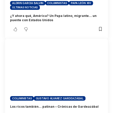
ALDRIN GARCIA BALVIN
COLUMNISTAS
PAPA LEÓN XIV
ÚLTIMAS NOTICIAS
¿Y ahora qué, América? Un Papa latino, migrante… un
puente con Estados Unidos
COLUMNISTAS
GUSTAVO ÁLVAREZ GARDEAZÁBAL
Los ricos también… patinan – Crónicas de Gardeazábal