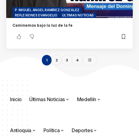
P. MIGUEL ÁNGEL RAMÍREZ GONZÁLEZ
REFLEXIONES EVANGELIO
ÚLTIMAS NOTICIAS
Caminemos bajo la luz de la fe
1
2
3
4
Inicio
Últimas Noticias
Medellín
Antioquia
Política
Deportes