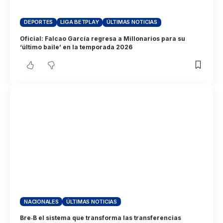
DEPORTES
LIGA BETPLAY
ÚLTIMAS NOTICIAS
Oficial: Falcao García regresa a Millonarios para su
‘último baile’ en la temporada 2026
NACIONALES
ÚLTIMAS NOTICIAS
Bre‑B el sistema que transforma las transferencias