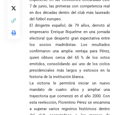
responsabiliza
total’ por
por la crisis de
presuntos
7 de junio, las primeras con competencia real
la salud en
beneficios a
en dos décadas dentro del club más laureado
Colombia
criminales
del fútbol europeo.
1
El dirigente español, de 79 años, derrotó al
empresario Enrique Riquelme en una jornada
electoral que despertó gran expectativa entre
los socios madridistas. Los resultados
confirmaron una amplia ventaja para Pérez,
quien obtuvo cerca del 65 % de los votos
emitidos, consolidando así uno de los ciclos
presidenciales más largos y exitosos en la
historia de la institución blanca.
La victoria le permitirá iniciar un nuevo
mandato de cuatro años y ampliar una
trayectoria que comenzó en el año 2000. Con
esta reelección, Florentino Pérez se encamina
a superar varios registros históricos dentro