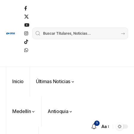
Inicio
Últimas Noticias
VER
Medellín
MÁS
Medellín
Antioquia
Antioquia
VER
VER
VER MÁS
Política
Deportes
MÁS
MÁS
Caninos de la
9
Aa
Policía