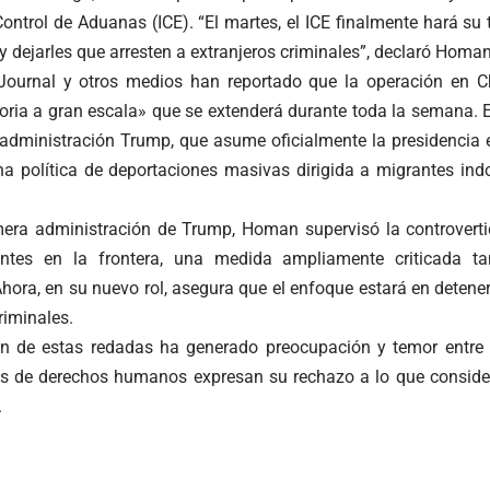
ontrol de Aduanas (ICE). “El martes, el ICE finalmente hará su 
y dejarles que arresten a extranjeros criminales”, declaró Homan
 Journal y otros medios han reportado que la operación en C
oria a gran escala» que se extenderá durante toda la semana. E
 administración Trump, que asume oficialmente la presidencia e
a política de deportaciones masivas dirigida a migrantes in
mera administración de Trump, Homan supervisó la controverti
antes en la frontera, una medida ampliamente criticada t
Ahora, en su nuevo rol, asegura que el enfoque estará en detener
riminales.
ón de estas redadas ha generado preocupación y temor entre
os de derechos humanos expresan su rechazo a lo que consid
.