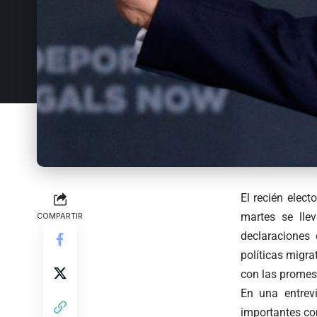
El recién elec
martes se lle
COMPARTIR
declaraciones
políticas migra
con las promes
En una entrev
importantes co