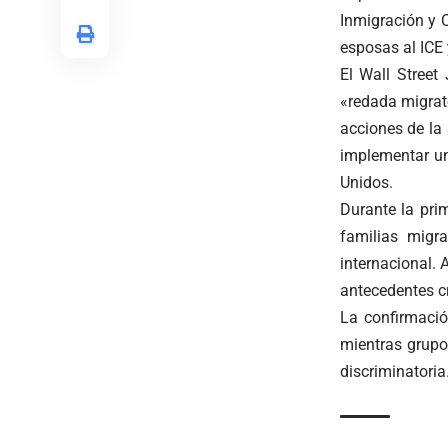
Inmigración y C
esposas al ICE 
El Wall Street
«redada migrat
acciones de la
implementar un
Unidos.
Durante la pri
familias migr
internacional. 
antecedentes c
La confirmaci
mientras grup
discriminatoria