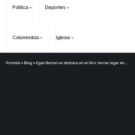
Política
Deportes
Columnistas
Iglesia
Portada
»
Blog
»
Egan Bernal se destaca en el Giro: tercer lugar en la séptima etapa
VER
Medellín
MÁS