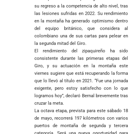
Gutiérrez
goleó 7-1 a un
templo de Guarne y
su regreso a la competencia de alto nivel, tras
envía
valiente
ordena acto de
las lesiones sufridas en 2022. Su rendimiento
Uribe
documentos
Curazao en su
desagravio
en la montaña ha generado optimismo dentro
arremete
al FBI, DEA y
debut
contra Petro y
Congreso
del equipo británico, que considera al
mundialista
lo
contra la ‘paz
colombiano una de sus cartas para pelear en
responsabiliza
total’ por
la segunda mitad del Giro.
por la crisis de
presuntos
El rendimiento del zipaquireño ha sido
la salud en
beneficios a
Colombia
criminales
consistente durante las primeras etapas del
Giro, y su actuación en la montaña este
1
viernes sugiere que está recuperando la forma
que lo llevó al título en 2021. “Fue una jornada
exigente, pero estoy satisfecho con lo que
logramos hoy”, declaró Bernal brevemente tras
cruzar la meta.
La octava etapa, prevista para este sábado 18
de mayo, recorrerá 197 kilómetros con varios
puertos de montaña de segunda y tercera
categoría. Será una nueva oportunidad para