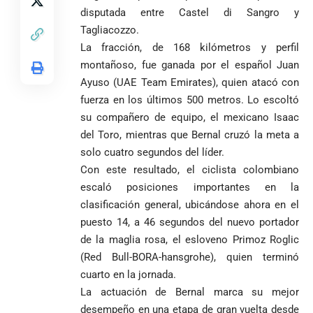
en Medellín
los
partidos
disputada entre Castel di Sangro y
La paz de
escrutinios
Tagliacozzo.
Diócesis de
Medellín: un
oficiales
Sonsón-Rionegro
camino que no
La fracción, de 168 kilómetros y perfil
rechaza fotos
debería
montañoso, fue ganada por el español Juan
tomadas en
abandonarse
Tribunal de
Ayuso (UAE Team Emirates), quien atacó con
templo de Guarne y
Antioquia
fuerza en los últimos 500 metros. Lo escoltó
ordena acto de
Cardenal Rueda
niega pérdida
Japón rescata
desagravio
pide desarmar el
su compañero de equipo, el mexicano Isaac
de investidura
un empate
corazón para
del Toro, mientras que Bernal cruzó la meta a
Abelardo de la
a concejales
agónico ante
construir juntos
Espriella es
de Medellín
solo cuatro segundos del líder.
Países Bajos
una Colombia
elegido
Andrés
en un vibrante
Con este resultado, el ciclista colombiano
LA POLICRISIS
reconciliada
presidente de
«Gury»
duelo
COMO HERENCIA
escaló posiciones importantes en la
Colombia tras
Rodríguez y
mundialista
clasificación general, ubicándose ahora en el
una histórica y
Damián Pérez
Falleció el padre
reñida
puesto 14, a 46 segundos del nuevo portador
Humberto de
segunda
de la maglia rosa, el esloveno Primoz Roglic
Jesús Hincapié
vuelta
Álzate, reconocido
(Red Bull-BORA-hansgrohe), quien terminó
sacerdote de la
Diócesis de
cuarto en la jornada.
Diócesis de
Sonsón-Rionegro
La actuación de Bernal marca su mejor
Alemania no
Girardota, Párroco
rechaza fotos
Federico
desempeño en una etapa de gran vuelta desde
tuvo piedad:
de Yolombo
tomadas en