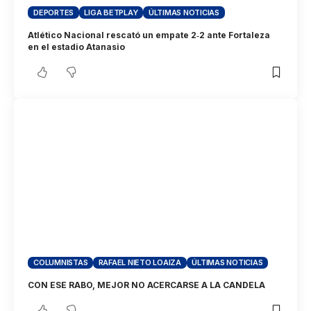
DEPORTES
LIGA BETPLAY
ÚLTIMAS NOTICIAS
Atlético Nacional rescató un empate 2‑2 ante Fortaleza
en el estadio Atanasio
COLUMNISTAS
RAFAEL NIETO LOAIZA
ÚLTIMAS NOTICIAS
CON ESE RABO, MEJOR NO ACERCARSE A LA CANDELA