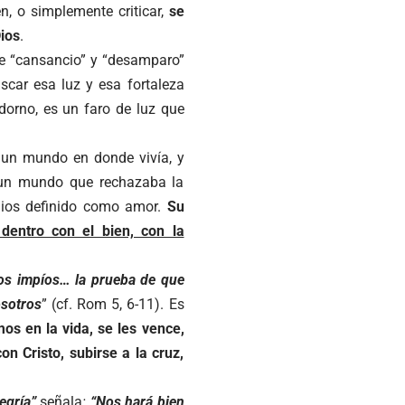
n, o simplemente criticar,
se
ios
.
se “cansancio” y “desamparo”
car esa luz y esa fortaleza
dorno, es un faro de luz que
 un mundo en donde vivía, y
 un mundo que rechazaba la
Dios definido como amor.
Su
dentro con el bien, con la
os impíos… la prueba de que
osotros
” (cf. Rom 5, 6-11). Es
os en la vida, se les vence,
on Cristo, subirse a la cruz,
legría”
señala
:
“Nos hará bien