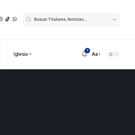
9
Iglesia
Aa