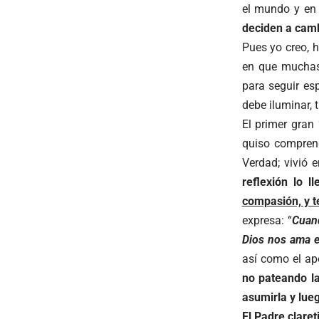
el mundo y en 
deciden a camb
Pues yo creo, 
en que muchas 
para seguir es
debe iluminar, 
El primer gran 
quiso compren
Verdad; vivió
reflexión lo 
compasión, y t
expresa: “
Cuand
Dios nos ama e
así como el ap
no pateando la
asumirla y lueg
El Padre claret