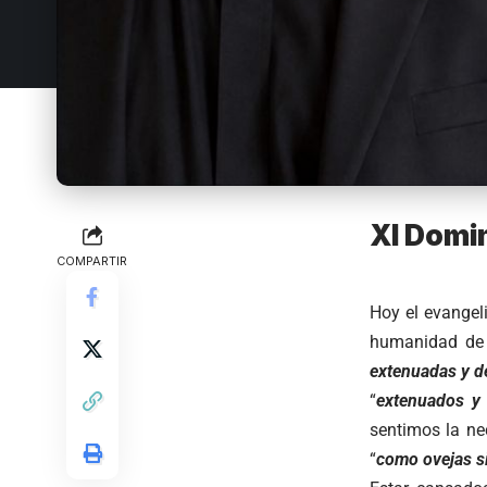
XI Domi
COMPARTIR
Hoy el evangel
humanidad de 
extenuadas y d
“
extenuados y
sentimos la n
“
como ovejas s