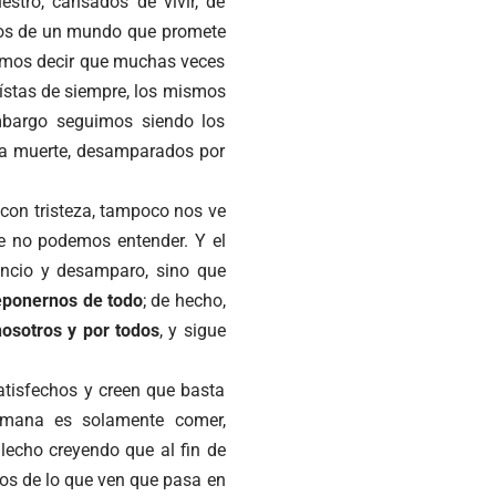
estro, cansados de vivir, de
ados de un mundo que promete
ríamos decir que muchas veces
ístas de siempre, los mismos
mbargo seguimos siendo los
a muerte, desamparados por
 con tristeza, tampoco nos ve
e no podemos entender. Y el
ncio y desamparo, sino que
eponernos de todo
; de hecho,
nosotros y por todos
, y sigue
tisfechos y creen que basta
humana es solamente comer,
 lecho creyendo que al fin de
hos de lo que ven que pasa en