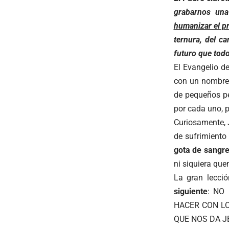
grabarnos una
humanizar el pr
ternura, del c
futuro que tod
El Evangelio d
con un nombre 
de pequeños pe
por cada uno, 
Curiosamente, 
de sufrimient
gota de sangr
ni siquiera que
La gran lecci
siguiente
: NO
HACER CON LO
QUE NOS DA J