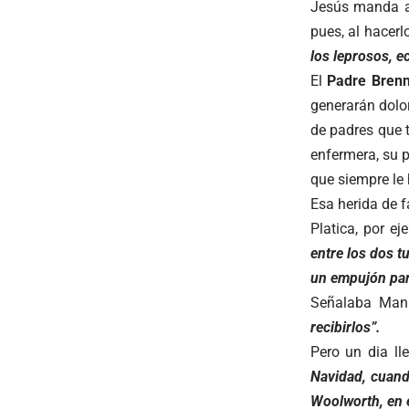
Jesús manda a
pues, al hacerlo
los leprosos, e
El
Padre Bren
generarán dolor
de padres que 
enfermera, su 
que siempre le 
Esa herida de f
Platica, por e
entre los dos t
un empujón para 
Señalaba Man
recibirlos”.
Pero un dia ll
Navidad, cuand
Woolworth, en 