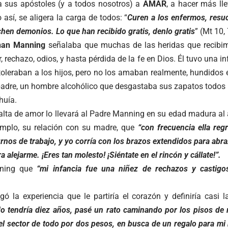
 sus apóstoles (y a todos nosotros) a
AMAR
, a hacer más ll
 así, se aligera la carga de todos: “
Curen a los enfermos, resuc
chen demonios. Lo que han recibido gratis, denlo gratis
” (Mt 10, 
nan Manning
señalaba que muchas de las heridas que recibim
, rechazo, odios, y hasta pérdida de la fe en Dios. Él tuvo una 
toleraban a los hijos, pero no los amaban realmente, hundidos 
padre, un hombre alcohólico que desgastaba sus zapatos todos 
huía.
alta de amor lo llevará al Padre Manning en su edad madura al 
jemplo, su relación con su madre, que
“con frecuencia ella reg
urnos de trabajo, y yo corría con los brazos extendidos para abraz
alejarme. ¡Eres tan molesto! ¡Siéntate en el rincón y cállate!”.
ning que
“mi infancia fue una niñez de rechazos y castigo
egó la experiencia que le partiría el corazón y definiría casi
o tendría diez años, pasé un rato caminando por los pisos de m
el sector de todo por dos pesos, en busca de un regalo para m