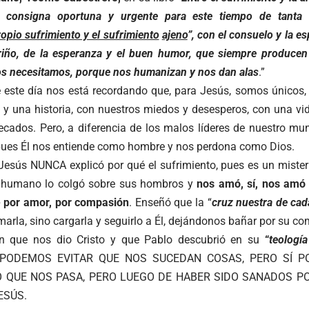
 consigna oportuna y urgente para este tiempo de tanta 
opio sufrimiento y el sufrimiento
ajeno
”, con el consuelo y la e
ariño, de la esperanza y el buen humor, que siempre producen 
os necesitamos, porque nos humanizan y nos dan alas
.”
e este día nos está recordando que, para Jesús, somos únicos
y una historia, con nuestros miedos y desesperos, con una vid
cados. Pero, a diferencia de los malos líderes de nuestro m
pues Él nos entiende como hombre y nos perdona como Dios.
Jesús NUNCA explicó por qué el sufrimiento, pues es un miste
o humano lo colgó sobre sus hombros y
nos amó, sí, nos amó 
e por amor, por compasión
. Enseñó que la “
cruz nuestra de cad
marla, sino cargarla y seguirlo a Él, dejándonos bañar por su c
ón que nos dio Cristo y que Pablo descubrió en su
“
teologí
 PODEMOS EVITAR QUE NOS SUCEDAN COSAS, PERO SÍ 
 QUE NOS PASA, PERO LUEGO DE HABER SIDO SANADOS PO
ESÚS.