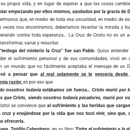
su propia vida, y en lugar de esperar a que las cosas cambie
iar empezando por ellos mismos, ayudados por la gracia de D
hermanos que, en medio de toda esa oscuridad, en medio de e
veces nos encontramos, deberíamos levantar la mirada y bus
perando contra toda esperanza… La Cruz de Cristo no es un a
transformar, sanar y resucitar.
“
teólogo del misterio la Cruz” fue san Pablo
. Quiso entender
der el sufrimiento personal y de sus comunidades; vivió en
 en un mundo que no fácilmente aceptaba el mensaje de un 
llevó a pensar que
al mal solamente se le
vencería desde 
enía razón;
es por eso que
o nosotros todavía estábamos sin fuerza… Cristo murió por l
s que Cristo, siendo nosotros todavía pecadores, murió por n
óstol se convence que
al sufrimiento y las heridas que cargam
 cruz y enojándose por la vida que nos tocó vivir, sino que, c
o ofrecerla.
iano, Teófilo Cabestrero,
en su libro
“Entre el sufrimiento y la a