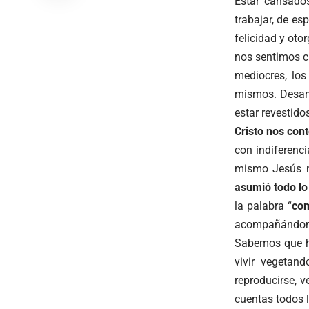
Estar cansados
trabajar, de e
felicidad y oto
nos sentimos c
mediocres, lo
mismos. Desam
estar revestido
Cristo nos con
con indiferenc
mismo Jesús n
asumió todo lo
la palabra “
co
acompañándonos
Sabemos que ha
vivir vegetan
reproducirse, v
cuentas todos 