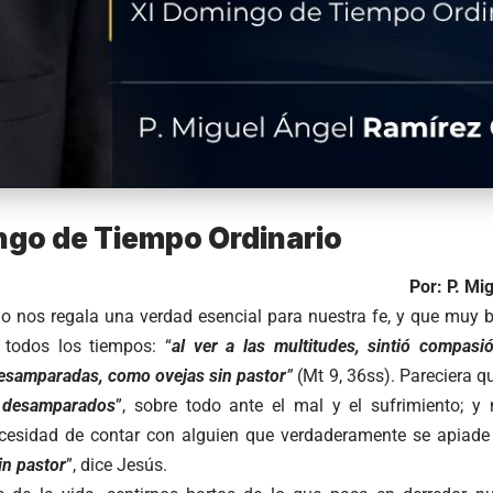
ngo de Tiempo Ordinario
Por: P. Mi
io nos regala una verdad esencial para nuestra fe, y que muy 
todos los tiempos: “
al ver a las multitudes, sintió compas
esamparadas, como ovejas sin pastor
”
(Mt 9, 36ss). Pareciera 
 desamparados
”, sobre todo ante el mal y el sufrimiento; y
ecesidad de contar con alguien que verdaderamente se apiad
in pastor
”, dice Jesús.