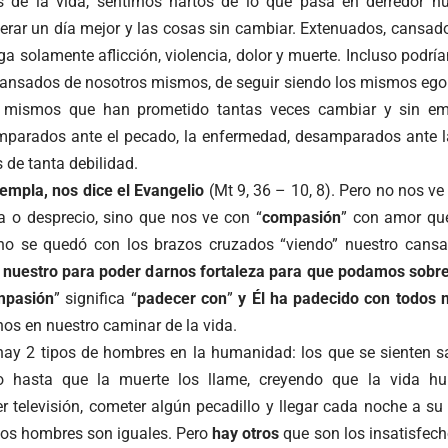
 de la vida, sentirnos hartos de lo que pasa en derredor nu
sperar un día mejor y las cosas sin cambiar. Extenuados, cans
rga solamente aflicción, violencia, dolor y muerte. Incluso pod
ansados de nosotros mismos, de seguir siendo los mismos ego
s mismos que han prometido tantas veces cambiar y sin e
parados ante el pecado, la enfermedad, desamparados ante l
s de tanta debilidad.
templa, nos dice el Evangelio
(Mt 9, 36 – 10, 8). Pero no nos ve
ia o desprecio, sino que nos ve con “
compasión
” con amor qu
o se quedó con los brazos cruzados “viendo” nuestro cansa
 nuestro para poder darnos fortaleza para que podamos sobr
mpasión
” significa “
padecer con
”
y Él ha padecido con todos 
 en nuestro caminar de la vida.
y 2 tipos de hombres en la humanidad: los que se sienten sa
do hasta que la muerte los llame, creyendo que la vida 
er televisión, cometer algún pecadillo y llegar cada noche a su
los hombres son iguales. Pero
hay otros
que son los insatisfec