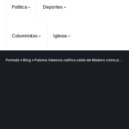
Política
Deportes
Columnistas
Iglesia
Portada
»
Blog
»
Paloma Valencia califica caída de Maduro como punto de inflexión decisivo para la democracia regional