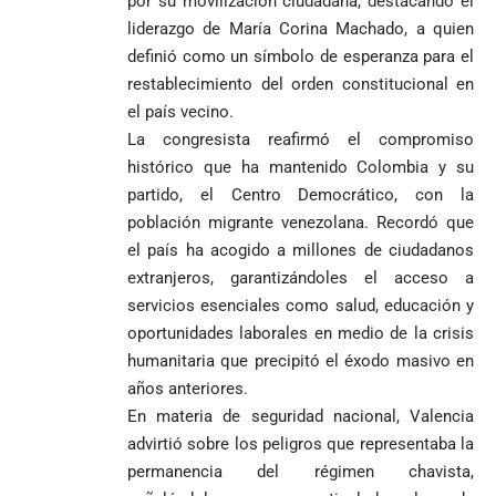
por su movilización ciudadana, destacando el
segunda
Jesús Hincapié
vuelta
liderazgo de María Corina Machado, a quien
Álzate, reconocido
definió como un símbolo de esperanza para el
sacerdote de la
Diócesis de
Diócesis de
Sonsón-Rionegro
restablecimiento del orden constitucional en
Alemania no
Girardota, Párroco
rechaza fotos
el país vecino
.
Federico
tuvo piedad:
de Yolombo
tomadas en
La congresista reafirmó el compromiso
Gutiérrez
goleó 7-1 a un
templo de Guarne y
envía
histórico que ha mantenido Colombia y su
valiente
ordena acto de
Uribe
documentos
Curazao en su
desagravio
partido, el Centro Democrático, con la
arremete
al FBI, DEA y
debut
población migrante venezolana
. Recordó que
contra Petro y
Congreso
mundialista
el país ha acogido a millones de ciudadanos
lo
contra la ‘paz
responsabiliza
total’ por
extranjeros, garantizándoles el acceso a
por la crisis de
presuntos
servicios esenciales como salud, educación y
la salud en
beneficios a
oportunidades laborales en medio de la crisis
Colombia
criminales
humanitaria que precipitó el éxodo masivo en
1
años anteriores
.
En materia de seguridad nacional, Valencia
advirtió sobre los peligros que representaba la
permanencia del régimen chavista,