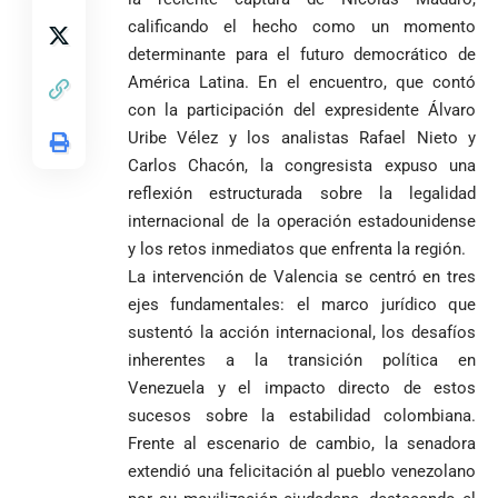
encubría
Gustavo Petro
Supersalud y
Marfil
en Medellín
afrodescendientes
afirma que “no
pide
calificando el hecho como un momento
sorprende a
y mestizos
se puede
suspensión
Ecuador en el
determinante para el futuro democrático de
campesinos
proclamar
inmediata del
último suspiro
América Latina
. En el encuentro, que contó
inician nueva
presidente” y
cargo
y acaba con su
jornada académica
con la participación del expresidente Álvaro
pide esperar
invicto de 19
en Medellín
los
Uribe Vélez y los analistas Rafael Nieto y
partidos
La paz de
escrutinios
Carlos Chacón, la congresista expuso una
Diócesis de
Medellín: un
oficiales
reflexión estructurada sobre la legalidad
Sonsón-Rionegro
camino que no
rechaza fotos
internacional de la operación estadounidense
debería
tomadas en
abandonarse
y los retos inmediatos que enfrenta la región
.
Tribunal de
templo de Guarne y
La intervención de Valencia se centró en tres
Antioquia
ordena acto de
Cardenal Rueda
niega pérdida
Japón rescata
ejes fundamentales: el marco jurídico que
desagravio
pide desarmar el
de investidura
un empate
corazón para
sustentó la acción internacional, los desafíos
Abelardo de la
a concejales
agónico ante
construir juntos
inherentes a la transición política en
Espriella es
de Medellín
Países Bajos
una Colombia
Venezuela y el impacto directo de estos
elegido
Andrés
en un vibrante
LA POLICRISIS
reconciliada
presidente de
«Gury»
duelo
sucesos sobre la estabilidad colombiana
.
COMO HERENCIA
Colombia tras
Rodríguez y
mundialista
Frente al escenario de cambio, la senadora
una histórica y
Damián Pérez
Falleció el padre
extendió una felicitación al pueblo venezolano
reñida
Humberto de