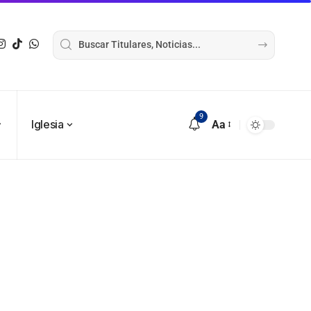
9
Iglesia
Aa