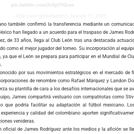
pic.twitter.com/IcXpYfQrox
— Club León (@clubleonfc)
January 13, 2025
ano también confirmó la transferencia mediante un comunicad
éxico han llegado a un acuerdo para el traspaso de James Rodr
z, de 33 años, llega al Club León tras una destacada actuac
ido como el mejor jugador del torneo. Su incorporación al equi
 ya que el León se prepara para participar en el Mundial de Cl
.
conocido por sus movimientos estratégicos en el mercado de fi
corporaciones de renombre como Rafael Márquez y Landon Do
rza su plantilla de cara a los desafíos internacionales que se a
uipo, James compartirá vestuario con compatriotas como Stiv
lo que podría facilitar su adaptación al fútbol mexicano. L
 experiencia y calidad del colombiano aporten significativamen
ciones venideras.
n oficial de James Rodríguez ante los medios y la afición se l