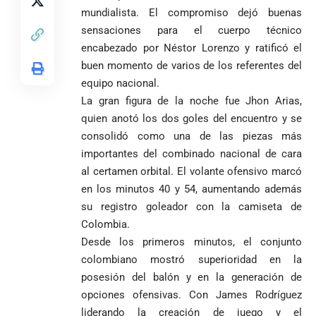
y mestizos
se puede
suspensión
Ecuador en el
mundialista. El compromiso dejó buenas
campesinos
proclamar
inmediata del
último suspiro
sensaciones para el cuerpo técnico
inician nueva
presidente” y
cargo
y acaba con su
jornada académica
encabezado por Néstor Lorenzo y ratificó el
pide esperar
invicto de 19
en Medellín
los
buen momento de varios de los referentes del
partidos
La paz de
escrutinios
equipo nacional.
Diócesis de
Medellín: un
oficiales
La gran figura de la noche fue Jhon Arias,
Sonsón-Rionegro
camino que no
rechaza fotos
quien anotó los dos goles del encuentro y se
debería
tomadas en
abandonarse
consolidó como una de las piezas más
Tribunal de
templo de Guarne y
importantes del combinado nacional de cara
Antioquia
ordena acto de
Cardenal Rueda
niega pérdida
Japón rescata
al certamen orbital. El volante ofensivo marcó
desagravio
pide desarmar el
de investidura
un empate
corazón para
en los minutos 40 y 54, aumentando además
Abelardo de la
a concejales
agónico ante
construir juntos
su registro goleador con la camiseta de
Espriella es
de Medellín
Países Bajos
una Colombia
Colombia.
elegido
Andrés
en un vibrante
LA POLICRISIS
reconciliada
presidente de
«Gury»
duelo
Desde los primeros minutos, el conjunto
COMO HERENCIA
Colombia tras
Rodríguez y
mundialista
colombiano mostró superioridad en la
una histórica y
Damián Pérez
Falleció el padre
posesión del balón y en la generación de
reñida
Humberto de
opciones ofensivas. Con James Rodríguez
segunda
Jesús Hincapié
vuelta
liderando la creación de juego y el