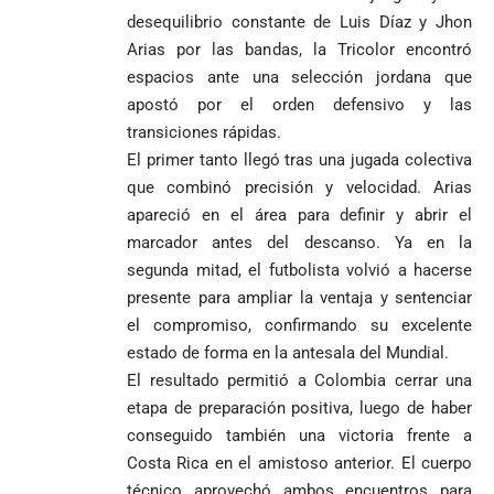
Álzate, reconocido
desequilibrio constante de Luis Díaz y Jhon
sacerdote de la
Diócesis de
Diócesis de
Sonsón-Rionegro
Arias por las bandas, la Tricolor encontró
Alemania no
Girardota, Párroco
rechaza fotos
espacios ante una selección jordana que
Federico
tuvo piedad:
de Yolombo
tomadas en
apostó por el orden defensivo y las
Gutiérrez
goleó 7-1 a un
templo de Guarne y
envía
transiciones rápidas.
valiente
ordena acto de
Uribe
documentos
Curazao en su
desagravio
El primer tanto llegó tras una jugada colectiva
arremete
al FBI, DEA y
debut
que combinó precisión y velocidad. Arias
contra Petro y
Congreso
mundialista
apareció en el área para definir y abrir el
lo
contra la ‘paz
responsabiliza
total’ por
marcador antes del descanso. Ya en la
por la crisis de
presuntos
segunda mitad, el futbolista volvió a hacerse
la salud en
beneficios a
presente para ampliar la ventaja y sentenciar
Colombia
criminales
el compromiso, confirmando su excelente
1
estado de forma en la antesala del Mundial.
El resultado permitió a Colombia cerrar una
etapa de preparación positiva, luego de haber
conseguido también una victoria frente a
Costa Rica en el amistoso anterior. El cuerpo
técnico aprovechó ambos encuentros para