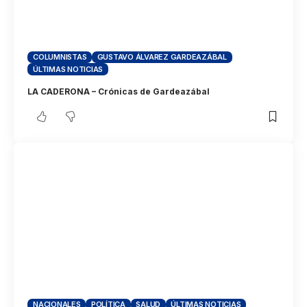
COLUMNISTAS
GUSTAVO ÁLVAREZ GARDEAZÁBAL
ÚLTIMAS NOTICIAS
LA CADERONA – Crónicas de Gardeazábal
NACIONALES
POLÍTICA
SALUD
ÚLTIMAS NOTICIAS