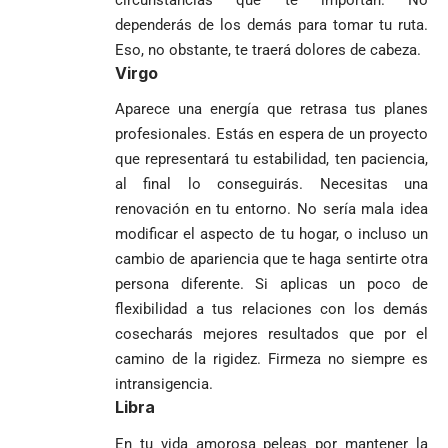
circunstancias que te importan. No
la salud en
beneficios a
dependerás de los demás para tomar tu ruta.
Colombia
criminales
Eso, no obstante, te traerá dolores de cabeza.
1
Virgo
Aparece una energía que retrasa tus planes
profesionales. Estás en espera de un proyecto
que representará tu estabilidad, ten paciencia,
al final lo conseguirás. Necesitas una
renovación en tu entorno. No sería mala idea
modificar el aspecto de tu hogar, o incluso un
cambio de apariencia que te haga sentirte otra
persona diferente. Si aplicas un poco de
flexibilidad a tus relaciones con los demás
cosecharás mejores resultados que por el
camino de la rigidez. Firmeza no siempre es
intransigencia.
Libra
En tu vida amorosa peleas por mantener la