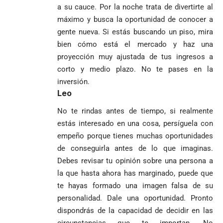
desagravio
pide desarmar el
a su cauce. Por la noche trata de divertirte al
de investidura
un empate
corazón para
Abelardo de la
a concejales
máximo y busca la oportunidad de conocer a
agónico ante
construir juntos
Espriella es
de Medellín
Países Bajos
gente nueva. Si estás buscando un piso, mira
una Colombia
elegido
Andrés
en un vibrante
LA POLICRISIS
reconciliada
bien cómo está el mercado y haz una
presidente de
«Gury»
duelo
COMO HERENCIA
proyección muy ajustada de tus ingresos a
Colombia tras
Rodríguez y
mundialista
una histórica y
Damián Pérez
corto y medio plazo. No te pases en la
Falleció el padre
reñida
inversión.
Humberto de
segunda
Leo
Jesús Hincapié
vuelta
Álzate, reconocido
No te rindas antes de tiempo, si realmente
sacerdote de la
Diócesis de
estás interesado en una cosa, persíguela con
Diócesis de
Sonsón-Rionegro
Alemania no
Girardota, Párroco
rechaza fotos
empeño porque tienes muchas oportunidades
Federico
tuvo piedad:
de Yolombo
tomadas en
de conseguirla antes de lo que imaginas.
Gutiérrez
goleó 7-1 a un
templo de Guarne y
Debes revisar tu opinión sobre una persona a
envía
valiente
ordena acto de
Uribe
documentos
Curazao en su
la que hasta ahora has marginado, puede que
desagravio
arremete
al FBI, DEA y
debut
te hayas formado una imagen falsa de su
contra Petro y
Congreso
mundialista
personalidad. Dale una oportunidad. Pronto
lo
contra la ‘paz
dispondrás de la capacidad de decidir en las
responsabiliza
total’ por
por la crisis de
presuntos