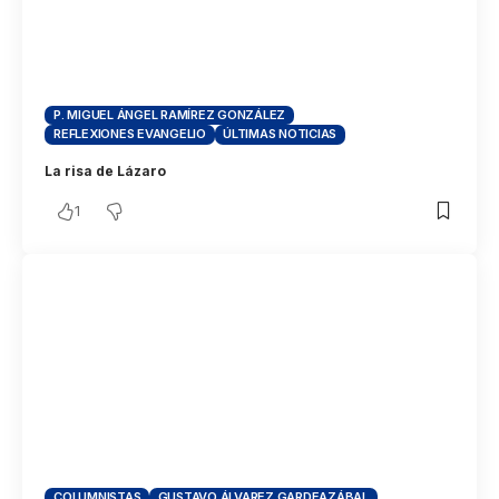
P. MIGUEL ÁNGEL RAMÍREZ GONZÁLEZ
REFLEXIONES EVANGELIO
ÚLTIMAS NOTICIAS
La risa de Lázaro
1
COLUMNISTAS
GUSTAVO ÁLVAREZ GARDEAZÁBAL