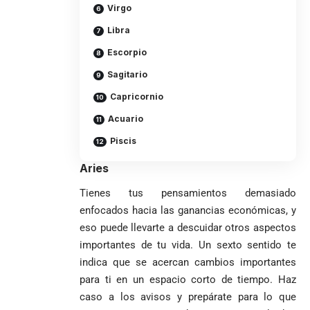
Virgo
Libra
Escorpio
Sagitario
Capricornio
Acuario
Piscis
Aries
VER
Medellín
MÁS
Tienes tus pensamientos demasiado
enfocados hacia las ganancias económicas, y
eso puede llevarte a descuidar otros aspectos
importantes de tu vida. Un sexto sentido te
Antioquia
VER
VER
VER MÁS
Política
Deportes
MÁS
MÁS
indica que se acercan cambios importantes
Caninos de la
Policía
para ti en un espacio corto de tiempo. Haz
frustran envío
caso a los avisos y prepárate para lo que
de 20 kilos de