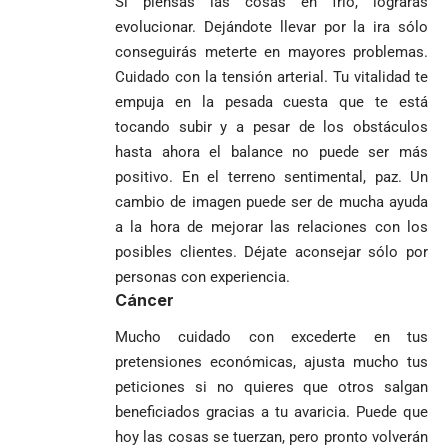
Si piensas las cosas en frío, lograrás
y vigilar el
Mundial 2026
evolucionar. Dejándote llevar por la ira sólo
Más de 700
escrutinio
conseguirás meterte en mayores problemas.
estudiantes
Pantalla & Dial.
indígenas,
Cuidado con la tensión arterial. Tu vitalidad te
Acoso sexual en
afrodescendientes
medios: Nueva
Fico Gutiérrez
empuja en la pesada cuesta que te está
y mestizos
vocera
demanda
tocando subir y a pesar de los obstáculos
campesinos
Más de 700
presidencial
nombramiento
hasta ahora el balance no puede ser más
inician nueva
estudiantes
presuntamente lo
de Quintero en
Costa de
jornada académica
indígenas,
positivo. En el terreno sentimental, paz. Un
encubría
Gustavo Petro
Supersalud y
Marfil
en Medellín
afrodescendientes
afirma que “no
pide
sorprende a
cambio de imagen puede ser de mucha ayuda
y mestizos
se puede
suspensión
Ecuador en el
a la hora de mejorar las relaciones con los
campesinos
proclamar
inmediata del
último suspiro
posibles clientes. Déjate aconsejar sólo por
inician nueva
presidente” y
cargo
y acaba con su
jornada académica
personas con experiencia.
pide esperar
invicto de 19
en Medellín
Cáncer
los
partidos
La paz de
escrutinios
Diócesis de
Medellín: un
Mucho cuidado con excederte en tus
oficiales
Sonsón-Rionegro
camino que no
pretensiones económicas, ajusta mucho tus
rechaza fotos
debería
peticiones si no quieres que otros salgan
tomadas en
abandonarse
Tribunal de
beneficiados gracias a tu avaricia. Puede que
templo de Guarne y
Antioquia
ordena acto de
Cardenal Rueda
hoy las cosas se tuerzan, pero pronto volverán
niega pérdida
Japón rescata