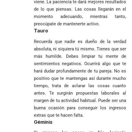
viene. La paciencia te dará mejores resultados
Iglesia
VER
VER MÁS
cocaína
Columnistas
MÁS
de lo que piensas. Las cosas llegarán en el
Gustavo Petro
ocultos en
Luis Díaz
Tarso revive el
pide sacar a
encomienda
desata
momento adecuando, mientras tanto,
legado del beato
Angie
hacia Medellín
polémica y
Jesús Aníbal
preocúpate de mantenerte activo.
Rodríguez tras
divide las
Gómez a 90 años
Tauro
1
sus denuncias
redes por su
de su martirio
de corrupción
visita familiar
Tarso revive el
Recuerda que nadie es dueño de la verdad
1
La espada que
y la llama
a Abelardo de
legado del beato
absoluta, ni siquiera tú mismo. Tienes que ser
Petro usó para
“Gran
la Espriella
Jesús Aníbal
más humilde. Debes limpiar tu mente de
engañar
Manipuladora”
Gómez a 90 años
sentimientos negativos. Ocurrirá algo que te
de su martirio
Fico Gutiérrez
hará dudar profundamente de tu pareja. No es
denuncia
1
El papa León XIV
presiones
positivo que te mantengas así durante mucho
nombra al padre
para asistir a
tiempo, trata de aclarar las cosas cuanto
Diego Luis Rendón
evento de
antes. Te surgirán propuestas laborales al
Urrea como nuevo
Petro en
El golazo de
¡PRENDE
obispo de Jericó
margen de tu actividad habitual. Puede ser una
Iván Cepeda
Medellín
Sidny Lopes
MOTORES, LA
El papa León XIV
reconoce el
durante
Cabral de
buena ocasión para conseguir los ingresos
CABAL!
nombra al padre
preconteo,
marcha del 1
Cabo Verde
extras que te hacen falta.
Diego Luis Rendón
pero pide
de mayo
ante Argentina
Géminis
Urrea como nuevo
impugnar
es elegido el
obispo de Jericó
33.000 mesas
mejor del