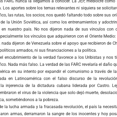
as FARC nunca la llegamos a conocer. La JEP, mediocre como e
ía. Los aportes sobre los temas relevantes ni siquiera se solicita
fico, las rutas, los socios; nos quedó faltando todo sobre sus or
n de la Unión Soviética, así como los entrenamientos y adoctr
s en nuestro país. No nos dijeron nada de sus vínculos con o
specialmente los vínculos que adquirieron con el Oriente Medio:
, nada dijeron de Venezuela sobre el apoyo que recibieron de
olíticos armados, ni sus financiaciones a la política.
el encubrimiento de la verdad favorece a los Uribistas y nos t
fico. Nada más falso. La verdad de las FARC revelaría el daño q
érica en su intento por expandir el comunismo a través de la 
ada en Latinoamérica con el falso discurso de la revolució
 la injerencia de la dictadura cubana liderada por Castro. L
embraron el virus de la violencia que solo dejó muerte, desolaci
ca, sometiéndonos a la pobreza.
de la lucha armada y la fracasada revolución, el país la necesi
ron armas, derramaron la sangre de los inocentes y hoy posa