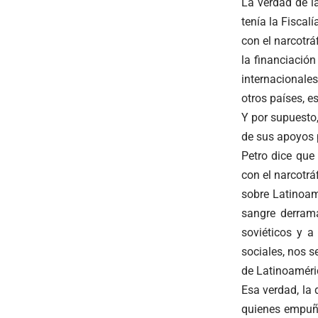
La verdad de l
tenía la Fiscal
con el narcotrá
la financiació
internacionale
otros países, e
Y por supuesto
de sus apoyos p
Petro dice que 
con el narcotrá
sobre Latinoam
sangre derram
soviéticos y a
sociales, nos s
de Latinoaméri
Esa verdad, la 
quienes empuña