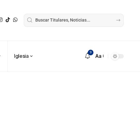
9
Iglesia
Aa