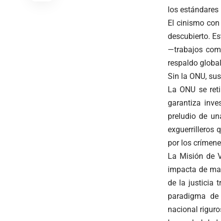
los estándares 
El cinismo con 
descubierto. E
—trabajos comu
respaldo global
Sin la ONU, su
La ONU se reti
garantiza inve
preludio de un
exguerrilleros
por los crímen
La Misión de V
impacta de man
de la justicia
paradigma de 
nacional rigur