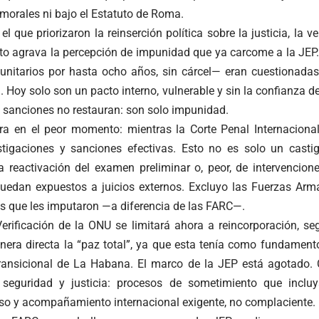
morales ni bajo el Estatuto de Roma.
el que priorizaron la reinserción política sobre la justicia, la 
sto agrava la percepción de impunidad que ya carcome a la JEP.
nitarios por hasta ocho años, sin cárcel— eran cuestionadas 
. Hoy solo son un pacto interno, vulnerable y sin la confianza d
s sanciones no restauran: son solo impunidad.
ra en el peor momento: mientras la Corte Penal Internaciona
stigaciones y sanciones efectivas. Esto no es solo un casti
a reactivación del examen preliminar o, peor, de intervencione
 quedan expuestos a juicios externos. Excluyo las Fuerzas A
es que les imputaron —a diferencia de las FARC—.
erificación de la ONU se limitará ahora a reincorporación, seg
era directa la “paz total”, ya que esta tenía como fundamento
 transicional de La Habana. El marco de la JEP está agotado
seguridad y justicia: procesos de sometimiento que incluya
oso y acompañamiento internacional exigente, no complaciente.