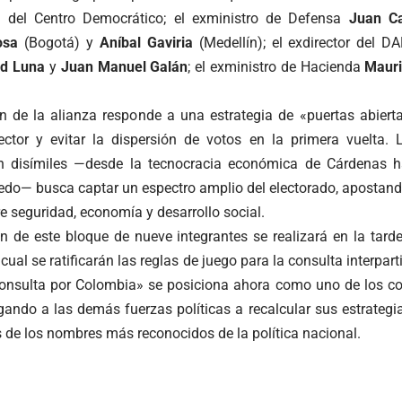
ta del Centro Democrático; el exministro de Defensa
Juan Ca
osa
(Bogotá) y
Aníbal Gaviria
(Medellín); el exdirector del D
id Luna
y
Juan Manuel Galán
; el exministro de Hacienda
Mauri
n de la alianza responde a una estrategia de «puertas abierta
sector y evitar la dispersión de votos en la primera vuelta.
an disímiles —desde la tecnocracia económica de Cárdenas h
edo— busca captar un espectro amplio del electorado, apostan
 seguridad, economía y desarrollo social.
ón de este bloque de nueve integrantes se realizará en la tard
ual se ratificarán las reglas de juego para la consulta interpart
onsulta por Colombia» se posiciona ahora como uno de los co
gando a las demás fuerzas políticas a recalcular sus estrategi
 de los nombres más reconocidos de la política nacional.