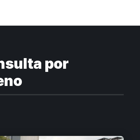
nsulta por
geno