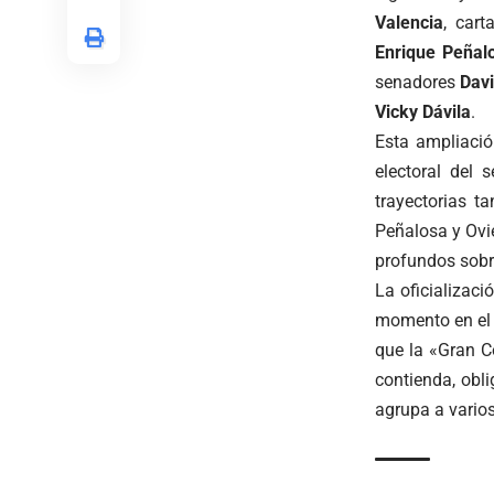
Valencia
, car
Enrique Peñal
senadores
Dav
Vicky Dávila
.
Esta ampliació
electoral del 
trayectorias t
Peñalosa y Ovi
profundos sobre
La oficializaci
momento en el c
que la «Gran C
contienda, obli
agrupa a varios