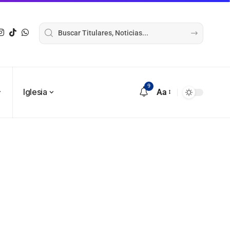
9
Iglesia
Aa