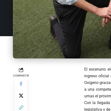
El escenario e
ingreso oficia
COMPARTIR
Oxígeno gracias
a una competen
urnas el próxim
Con la llegada
legislativa y 