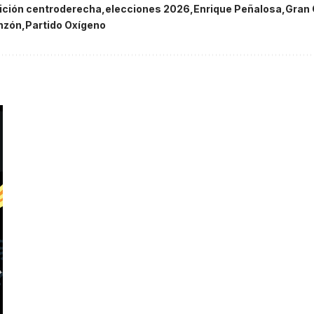
ición centroderecha
elecciones 2026
Enrique Peñalosa
Gran 
nzón
Partido Oxígeno