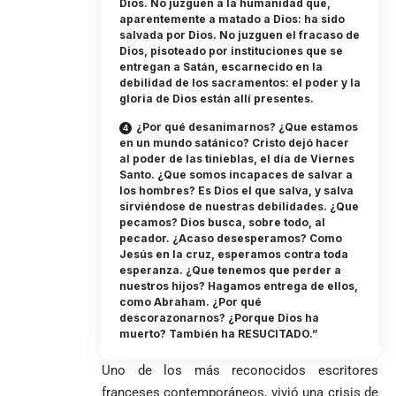
Dios. No juzguen a la humanidad que,
aparentemente a matado a Dios: ha sido
salvada por Dios. No juzguen el fracaso de
Dios, pisoteado por instituciones que se
entregan a Satán, escarnecido en la
debilidad de los sacramentos: el poder y la
gloria de Dios están allí presentes.
¿Por qué desanimarnos? ¿Que estamos
en un mundo satánico? Cristo dejó hacer
al poder de las tinieblas, el día de Viernes
Santo. ¿Que somos incapaces de salvar a
los hombres? Es Dios el que salva, y salva
sirviéndose de nuestras debilidades. ¿Que
pecamos? Dios busca, sobre todo, al
pecador. ¿Acaso desesperamos? Como
Jesús en la cruz, esperamos contra toda
esperanza. ¿Que tenemos que perder a
nuestros hijos? Hagamos entrega de ellos,
como Abraham. ¿Por qué
descorazonarnos? ¿Porque Dios ha
muerto? También ha RESUCITADO.”
Uno de los más reconocidos escritores
franceses contemporáneos, vivió una crisis de