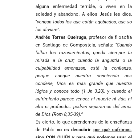
alguna enfermedad terrible, o viven en la
soledad y abandono. A ellos Jesús les dice,
“
vengan todos los que están agobiados, que yo
los aliviaré
”.
Andrés Torres Queiruga
, profesor de filosofía
en Santiago de Compostela, señala:
“Cuando
fallan los razonamientos, queda siempre la
mirada a la cruz; cuando la angustia o la
culpabilidad amenazan, está la confianza,
porque aunque nuestra conciencia nos
condene, Dios es más grande que nuestra
lógica y conoce todo (1 Jn 3,20); y cuando el
sufrimiento parece vencer, ni muerte ni vida, ni
alto ni profundo… podrán separarnos del amor
de Dios (Rom 8,35-39).”
Es cierto, lo que aprendemos de la enseñanza
de Pablo
no es descubrir
por qué sufrimos
,
sino CON QUIÉN y
para qué podemos usar el