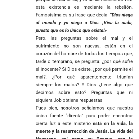
esta existencia es mediante la rebelión.
Famosísima es su frase que decía:
“Dios niega
al mundo y yo niego a Dios. ¡Viva la nada,
puesto que es lo único que existe!»
Pero, las preguntas sobre el mal y el
sufrimiento no son nuevas, están en el
corazón del hombre de todos los tiempos que,
tarde o temprano, se pregunta: ¿por qué sufre
el inocente? Si Dios existe, ¿por qué permite el
mal?, ¿Por qué aparentemente triunfan
siempre los malos? Y Dios ¿tiene algo que
decirnos sobre esto? Preguntas que ni
VER
Medellín
MÁS
siquiera Job obtiene respuestas.
Pues bien, nosotros señalamos que nuestra
única fuente “directa” para poder encontrar
cierta luz a este misterio
está en la vida, la
Antioquia
VER
VER
VER MÁS
Política
Deportes
MÁS
MÁS
muerte y la resurrección de Jesús. La vida del
Caninos de la
Policía