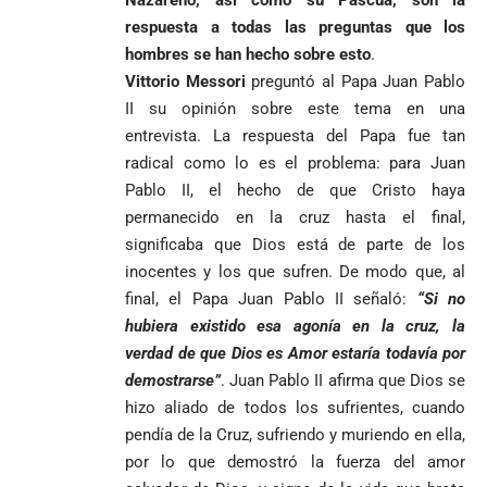
Nazareno, así como su Pascua, son la
frustran envío
respuesta a todas las preguntas que los
de 20 kilos de
hombres se han hecho sobre esto
.
Iglesia
VER
VER MÁS
cocaína
Columnistas
MÁS
Vittorio Messori
preguntó al Papa Juan Pablo
Gustavo Petro
ocultos en
Luis Díaz
Tarso revive el
II su opinión sobre este tema en una
pide sacar a
encomienda
desata
legado del beato
Angie
hacia Medellín
polémica y
Jesús Aníbal
entrevista. La respuesta del Papa fue tan
Rodríguez tras
divide las
Gómez a 90 años
radical como lo es el problema: para Juan
1
sus denuncias
redes por su
de su martirio
Pablo II, el hecho de que Cristo haya
de corrupción
visita familiar
Tarso revive el
1
La espada que
permanecido en la cruz hasta el final,
y la llama
a Abelardo de
legado del beato
Petro usó para
“Gran
la Espriella
Jesús Aníbal
significaba que Dios está de parte de los
engañar
Manipuladora”
Gómez a 90 años
inocentes y los que sufren. De modo que, al
de su martirio
Fico Gutiérrez
final, el Papa Juan Pablo II señaló:
“Si no
denuncia
1
hubiera existido esa agonía en la cruz, la
El papa León XIV
presiones
nombra al padre
verdad de que Dios es Amor estaría todavía por
para asistir a
Diego Luis Rendón
evento de
demostrarse”
. Juan Pablo II afirma que Dios se
Urrea como nuevo
Petro en
El golazo de
¡PRENDE
hizo aliado de todos los sufrientes, cuando
obispo de Jericó
Iván Cepeda
Medellín
Sidny Lopes
MOTORES, LA
pendía de la Cruz, sufriendo y muriendo en ella,
El papa León XIV
reconoce el
durante
Cabral de
CABAL!
nombra al padre
por lo que demostró la fuerza del amor
preconteo,
marcha del 1
Cabo Verde
Diego Luis Rendón
pero pide
de mayo
ante Argentina