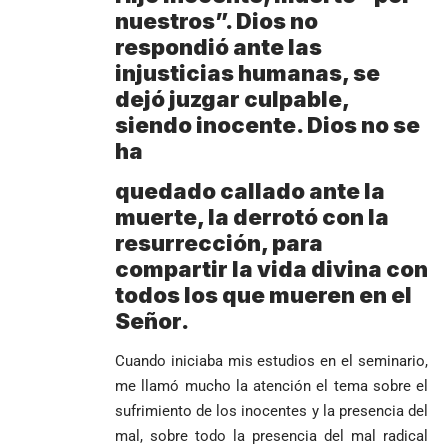
Tribunal de
templo de Guarne y
nuestros”. Dios no
Antioquia
ordena acto de
Cardenal Rueda
niega pérdida
respondió ante las
Japón rescata
desagravio
pide desarmar el
de investidura
un empate
injusticias humanas, se
corazón para
Abelardo de la
a concejales
agónico ante
construir juntos
dejó juzgar culpable,
Espriella es
de Medellín
Países Bajos
una Colombia
siendo inocente. Dios no se
elegido
Andrés
en un vibrante
LA POLICRISIS
reconciliada
presidente de
«Gury»
duelo
ha
COMO HERENCIA
Colombia tras
Rodríguez y
mundialista
una histórica y
Damián Pérez
quedado callado ante la
Falleció el padre
reñida
Humberto de
muerte, la derrotó con la
segunda
Jesús Hincapié
resurrección, para
vuelta
Álzate, reconocido
compartir la vida divina con
sacerdote de la
Diócesis de
todos los que mueren en el
Diócesis de
Sonsón-Rionegro
Alemania no
Girardota, Párroco
rechaza fotos
Señor.
Federico
tuvo piedad:
de Yolombo
tomadas en
Gutiérrez
goleó 7-1 a un
templo de Guarne y
Cuando iniciaba mis estudios en el seminario,
envía
valiente
ordena acto de
me llamó mucho la atención el tema sobre el
Uribe
documentos
Curazao en su
desagravio
arremete
al FBI, DEA y
sufrimiento de los inocentes y la presencia del
debut
contra Petro y
Congreso
mundialista
mal, sobre todo la presencia del mal radical