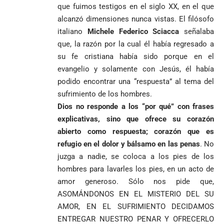
lo
contra la ‘paz
que fuimos testigos en el siglo XX, en el que
responsabiliza
total’ por
alcanzó dimensiones nunca vistas. El filósofo
por la crisis de
presuntos
la salud en
beneficios a
italiano
Michele Federico Sciacca
señalaba
Colombia
criminales
que, la razón por la cual él había regresado a
1
su fe cristiana había sido porque en el
evangelio y solamente con Jesús, él había
podido encontrar una “respuesta” al tema del
sufrimiento de los hombres.
Dios no responde a los “por qué” con frases
explicativas, sino que ofrece su corazón
abierto como respuesta; corazón que es
refugio en el dolor y bálsamo en las penas
. No
juzga a nadie, se coloca a los pies de los
hombres para lavarles los pies, en un acto de
amor generoso. Sólo nos pide que,
ASOMÁNDONOS EN EL MISTERIO DEL SU
AMOR, EN EL SUFRIMIENTO DECIDAMOS
ENTREGAR NUESTRO PENAR Y OFRECERLO