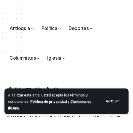
Antioquia
Política
Deportes
Columnistas
Iglesia
Al utilizar este sitio, usted acepta los términos y
condiciones.
Política de privacidad
y
Condiciones
ACCEPT
de uso
.
© 2025
Totus Noticias
by
Totus
| All Rights Reserved | Powered by
Totus
Agencia