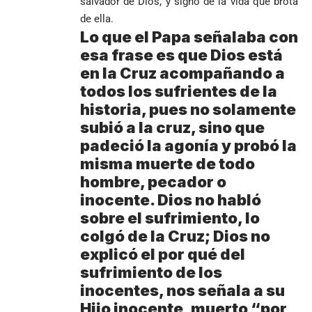
salvador de Dios, y signo de la vida que brota
Urrea como nuevo
impugnar
es elegido el
de ella.
obispo de Jericó
33.000 mesas
mejor del
Lo que el Papa señalaba con
y vigilar el
Mundial 2026
esa frase es que Dios está
Más de 700
escrutinio
estudiantes
en la Cruz acompañando a
Pantalla & Dial.
indígenas,
Acoso sexual en
todos los sufrientes de la
afrodescendientes
medios: Nueva
Fico Gutiérrez
historia, pues no solamente
y mestizos
vocera
demanda
campesinos
Más de 700
subió a la cruz, sino que
presidencial
nombramiento
inician nueva
estudiantes
presuntamente lo
de Quintero en
padeció la agonía y probó la
Costa de
jornada académica
indígenas,
encubría
Gustavo Petro
Supersalud y
Marfil
misma muerte de todo
en Medellín
afrodescendientes
afirma que “no
pide
sorprende a
hombre, pecador o
y mestizos
se puede
suspensión
Ecuador en el
campesinos
inocente. Dios no habló
proclamar
inmediata del
último suspiro
inician nueva
presidente” y
cargo
y acaba con su
sobre el sufrimiento, lo
jornada académica
pide esperar
invicto de 19
colgó de la Cruz; Dios no
en Medellín
los
partidos
explicó el por qué del
La paz de
escrutinios
Diócesis de
Medellín: un
oficiales
sufrimiento de los
Sonsón-Rionegro
camino que no
inocentes, nos señala a su
rechaza fotos
debería
Hijo inocente, muerto “por
tomadas en
abandonarse