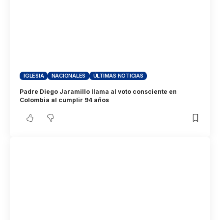
IGLESIA
NACIONALES
ÚLTIMAS NOTICIAS
Padre Diego Jaramillo llama al voto consciente en
Colombia al cumplir 94 años