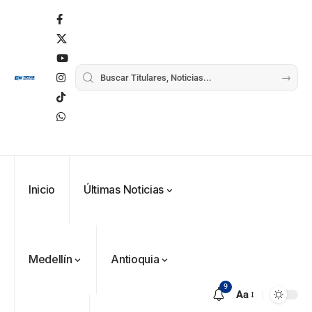
Alemania no
Girardota, Párroco
rechaza fotos
Federico
tuvo piedad:
de Yolombo
tomadas en
Gutiérrez
goleó 7-1 a un
templo de Guarne y
envía
valiente
ordena acto de
Uribe
documentos
Curazao en su
desagravio
arremete
al FBI, DEA y
debut
contra Petro y
Congreso
mundialista
lo
contra la ‘paz
responsabiliza
total’ por
por la crisis de
presuntos
la salud en
beneficios a
Colombia
criminales
1
Inicio
Últimas Noticias
Medellín
Antioquia
9
Aa