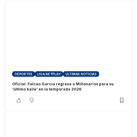
DEPORTES
LIGA BETPLAY
ÚLTIMAS NOTICIAS
Oficial: Falcao García regresa a Millonarios para su
‘último baile’ en la temporada 2026