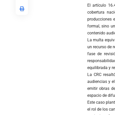
El artículo 16
cobertura nac
producciones e
formal, sino u
contenido audiov
La multa equiv
un recurso de r
fase de revis
responsabilida
equilibrada y r
La CRC resalt
audiencias y e
emitir obras d
espacio de difus
Este caso plant
el rol de los c