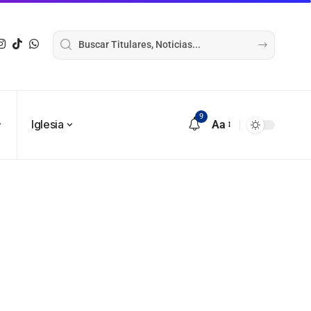
9
Iglesia
Aa