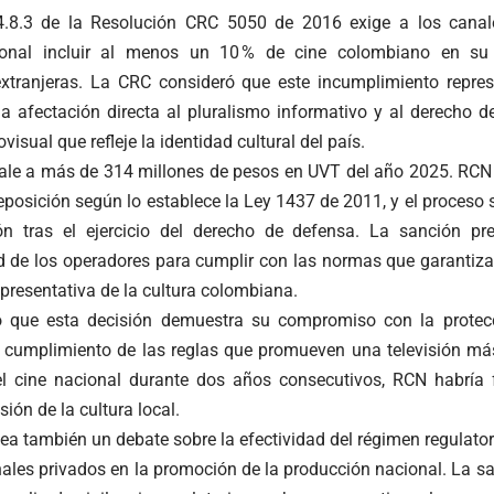
.4.8.3 de la Resolución CRC 5050 de 2016 exige a los canale
ional incluir al menos un 10 % de cine colombiano en su
xtranjeras. La CRC consideró que este incumplimiento repres
na afectación directa al pluralismo informativo y al derecho d
isual que refleje la identidad cultural del país.
ale a más de 314 millones de pesos en UVT del año 2025. RCN t
eposición según lo establece la Ley 1437 de 2011, y el proceso
ión tras el ejercicio del derecho de defensa. La sanción p
d de los operadores para cumplir con las normas que garantiz
epresentativa de la cultura colombiana.
ó que esta decisión demuestra su compromiso con la protecc
l cumplimiento de las reglas que promueven una televisión más
el cine nacional durante dos años consecutivos, RCN habría
ión de la cultura local.
ea también un debate sobre la efectividad del régimen regulato
anales privados en la promoción de la producción nacional. La s