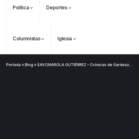
Política
Deportes
Columnistas
Iglesia
Portada
»
Blog
»
SAVONAROLA GUTIÉRREZ – Crónicas de Gardeazábal
VER
Medellín
MÁS
Antioquia
VER
VER
VER MÁS
Política
Deportes
MÁS
MÁS
Caninos de la
Policía
frustran envío
de 20 kilos de
Iglesia
VER
VER MÁS