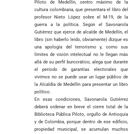
la salud en
beneficios a
Piloto de Medellín, centro máximo de la
Colombia
criminales
cultura colombiana, que presentara el libro del
1
profesor Nieto López sobre el M-19, de la
guerra a la política. Según el Savonarola
Gutiérrez que ejerce de alcalde de Medellín, el
libro (sin haberlo leído, obviamente) dizque es
una apología del terrorismo y, como sus
límites de visión intelectual no le llegan más
allá de su perfil burocrático, alega que durante
el período de garantías electorales que
vivimos no se puede usar un lugar público de
la Alcaldía de Medellín para presentar un libro
político.
En esas condiciones, Savonarola Gutiérrez
deberá ordenar en breve el cierre total de la
Biblioteca Pública Piloto, orgullo de Antioquia
y de Colombia, porque dentro de ese edificio,
propiedad municipal, se acumulan muchos