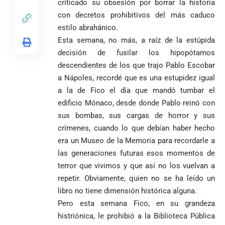
de investidura
criticado su obsesión por borrar la historia
un empate
corazón para
Abelardo de la
a concejales
agónico ante
con decretos prohibitivos del más caduco
construir juntos
Espriella es
de Medellín
Países Bajos
una Colombia
estilo abrahánico.
elegido
Andrés
en un vibrante
LA POLICRISIS
reconciliada
Esta semana, no más, a raíz de la estúpida
presidente de
«Gury»
duelo
COMO HERENCIA
Colombia tras
Rodríguez y
decisión de fusilar los hipopótamos
mundialista
una histórica y
Damián Pérez
descendientes de los que trajo Pablo Escobar
Falleció el padre
reñida
Humberto de
a Nápoles, recordé que es una estupidez igual
segunda
Jesús Hincapié
a la de Fico el día que mandó tumbar el
vuelta
Álzate, reconocido
edificio Mónaco, desde donde Pablo reinó con
sacerdote de la
Diócesis de
sus bombas, sus cargas de horror y sus
Diócesis de
Sonsón-Rionegro
Alemania no
Girardota, Párroco
rechaza fotos
crímenes, cuando lo que debían haber hecho
Federico
tuvo piedad:
de Yolombo
tomadas en
era un Museo de la Memoria para recordarle a
Gutiérrez
goleó 7-1 a un
templo de Guarne y
las generaciones futuras esos momentos de
envía
valiente
ordena acto de
terror que vivimos y que así no los vuelvan a
Uribe
documentos
Curazao en su
desagravio
arremete
al FBI, DEA y
debut
repetir. Obviamente, quien no se ha leído un
contra Petro y
Congreso
mundialista
libro no tiene dimensión histórica alguna.
lo
contra la ‘paz
Pero esta semana Fico, en su grandeza
responsabiliza
total’ por
histriónica, le prohibió a la Biblioteca Pública
por la crisis de
presuntos