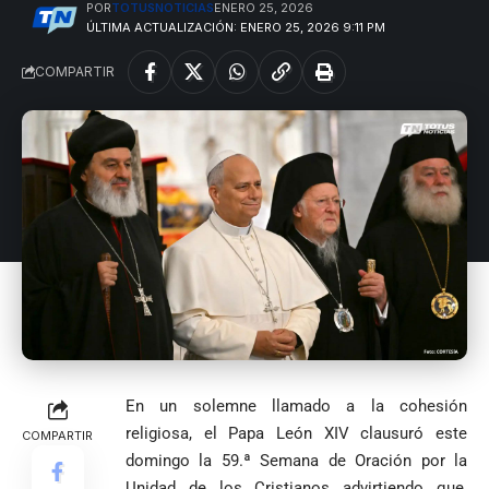
una histórica y
Damián Pérez
POR
TOTUSNOTICIAS
ENERO 25, 2026
Falleció el padre
reñida
ÚLTIMA ACTUALIZACIÓN: ENERO 25, 2026 9:11 PM
Humberto de
segunda
Jesús Hincapié
vuelta
COMPARTIR
Álzate, reconocido
sacerdote de la
Diócesis de
Diócesis de
Sonsón-Rionegro
Alemania no
Girardota, Párroco
rechaza fotos
Federico
tuvo piedad:
de Yolombo
tomadas en
Gutiérrez
goleó 7-1 a un
templo de Guarne y
envía
valiente
ordena acto de
Uribe
documentos
Curazao en su
desagravio
arremete
al FBI, DEA y
debut
contra Petro y
Congreso
mundialista
lo
contra la ‘paz
responsabiliza
total’ por
por la crisis de
presuntos
la salud en
beneficios a
Colombia
criminales
En un solemne llamado a la cohesión
1
religiosa, el Papa León XIV clausuró este
COMPARTIR
domingo la 59.ª Semana de Oración por la
Unidad de los Cristianos advirtiendo que,