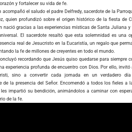
corazón y fortalecer su vida de fe.
n acompañó el saludo el padre Delfredy, sacerdote de la Parroq
z, quien profundizó sobre el origen histórico de la fiesta de 
n nació gracias a las experiencias místicas de Santa Juliana y 
 universal. El sacerdote resaltó que esta solemnidad es una 
esencia real de Jesucristo en la Eucaristía, un regalo que perma
tando la fe de millones de creyentes en todo el mundo.
concluyó recordando que Jesús quiso quedarse para siempre 
 experiencia profunda de encuentro con Dios. Por ello, invitó 
isti, sino a convertir cada jornada en un verdadero día 
 de la presencia del Señor. Encomendó a todos los fieles a l
 les impartió su bendición, animándolos a caminar con esper
io de la fe.