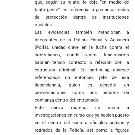
que, según su relato, lo deja “en medio de
por la crisis de
presuntos
tanta gente”, en referencia a presuntas redes
la salud en
beneficios a
de protección dentro de instituciones
Colombia
criminales
oficiales.
1
Las evidencias también mencionan a
integrantes de la Policía Fiscal y Aduanera
(Polfa), unidad clave en la lucha contra el
contrabando, donde varios funcionarios
habrían tenido contacto o relación con la
estructura criminal. En particular, aparece
referenciado un entonces jefe de esa
dependencia, quien es descrito en
conversaciones como una persona de
confianza dentro del entramado.
Este nuevo material se suma a
investigaciones en curso que ya habían puesto
en el centro del caso a oficiales activos y
retirados de la Policía, así como a figuras