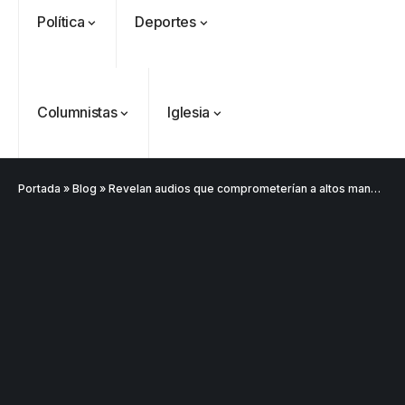
Política
Deportes
Columnistas
Iglesia
Portada
»
Blog
»
Revelan audios que comprometerían a altos mandos policiales y salpican a Presidencia en caso ‘Papá Pitufo’
VER
Medellín
MÁS
Antioquia
VER
VER
VER MÁS
Política
Deportes
MÁS
MÁS
Caninos de la
Policía
frustran envío