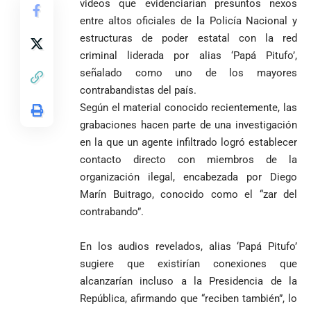
Antioquia
videos que evidenciarían presuntos nexos
ordena acto de
Cardenal Rueda
niega pérdida
Japón rescata
desagravio
pide desarmar el
entre altos oficiales de la Policía Nacional y
de investidura
un empate
corazón para
estructuras de poder estatal con la red
Abelardo de la
a concejales
agónico ante
construir juntos
criminal liderada por alias ‘Papá Pitufo’,
Espriella es
de Medellín
Países Bajos
una Colombia
elegido
Andrés
en un vibrante
señalado como uno de los mayores
LA POLICRISIS
reconciliada
presidente de
«Gury»
duelo
COMO HERENCIA
contrabandistas del país.
Colombia tras
Rodríguez y
mundialista
Según el material conocido recientemente, las
una histórica y
Damián Pérez
Falleció el padre
grabaciones hacen parte de una investigación
reñida
Humberto de
segunda
en la que un agente infiltrado logró establecer
Jesús Hincapié
vuelta
contacto directo con miembros de la
Álzate, reconocido
sacerdote de la
Diócesis de
organización ilegal, encabezada por Diego
Diócesis de
Sonsón-Rionegro
Marín Buitrago, conocido como el “zar del
Alemania no
Girardota, Párroco
rechaza fotos
contrabando”.
Federico
tuvo piedad:
de Yolombo
tomadas en
Gutiérrez
goleó 7-1 a un
templo de Guarne y
envía
valiente
ordena acto de
En los audios revelados, alias ‘Papá Pitufo’
Uribe
documentos
Curazao en su
desagravio
sugiere que existirían conexiones que
arremete
al FBI, DEA y
debut
alcanzarían incluso a la Presidencia de la
contra Petro y
Congreso
mundialista
lo
contra la ‘paz
República, afirmando que “reciben también”, lo
responsabiliza
total’ por