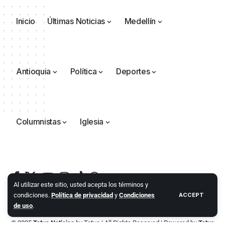
Inicio
Últimas Noticias
Medellín
Antioquia
Política
Deportes
Columnistas
Iglesia
Al utilizar este sitio, usted acepta los términos y
condiciones.
Política de privacidad
y
Condiciones
ACCEPT
de uso
.
© 2025
Totus Noticias
by
Totus
| All Rights Reserved | Powered by
Totus