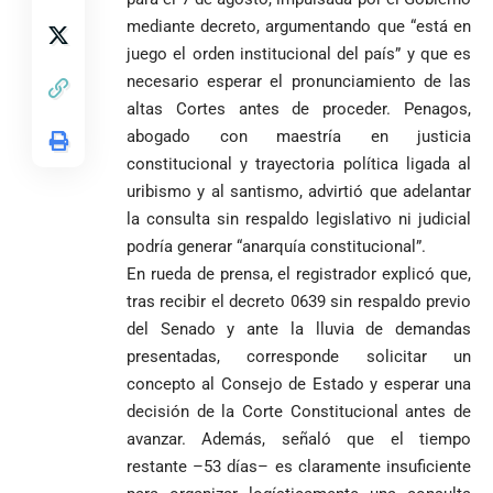
arremete
al FBI, DEA y
debut
mediante decreto, argumentando que “está en
contra Petro y
Congreso
mundialista
lo
contra la ‘paz
juego el orden institucional del país” y que es
responsabiliza
total’ por
necesario esperar el pronunciamiento de las
por la crisis de
presuntos
altas Cortes antes de proceder. Penagos,
la salud en
beneficios a
abogado con maestría en justicia
Colombia
criminales
constitucional y trayectoria política ligada al
1
uribismo y al santismo, advirtió que adelantar
la consulta sin respaldo legislativo ni judicial
podría generar “anarquía constitucional”.
En rueda de prensa, el registrador explicó que,
tras recibir el decreto 0639 sin respaldo previo
del Senado y ante la lluvia de demandas
presentadas, corresponde solicitar un
concepto al Consejo de Estado y esperar una
decisión de la Corte Constitucional antes de
avanzar. Además, señaló que el tiempo
restante –53 días– es claramente insuficiente