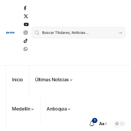
Inicio
Últimas Noticias
VER
Medellín
MÁS
Medellín
Antioquia
9
Aa
Antioquia
VER
VER