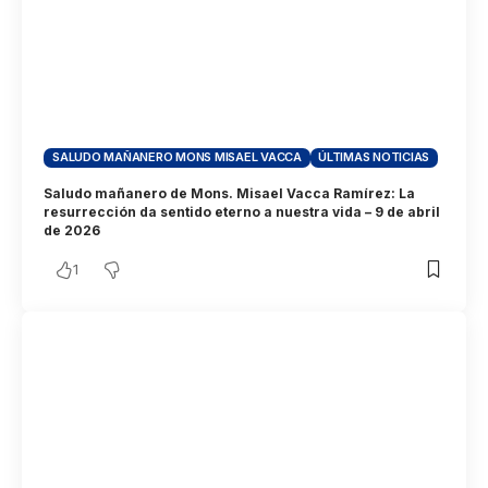
SALUDO MAÑANERO MONS MISAEL VACCA
ÚLTIMAS NOTICIAS
Saludo mañanero de Mons. Misael Vacca Ramírez: La
resurrección da sentido eterno a nuestra vida – 9 de abril
de 2026
1