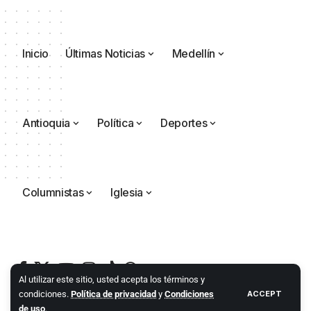
Inicio
Últimas Noticias
Medellín
Antioquia
Política
Deportes
Columnistas
Iglesia
Al utilizar este sitio, usted acepta los términos y
condiciones.
Política de privacidad
y
Condiciones
ACCEPT
de uso
.