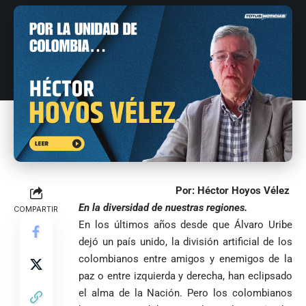
envía
valiente
ordena acto de
Uribe
documentos
Curazao en su
desagravio
arremete
al FBI, DEA y
debut
contra Petro y
Congreso
mundialista
lo
contra la ‘paz
responsabiliza
total’ por
por la crisis de
presuntos
la salud en
beneficios a
Colombia
criminales
1
Por: Héctor Hoyos Vélez
En la diversidad de nuestras regiones.
COMPARTIR
En los últimos años desde que Álvaro Uribe
dejó un país unido, la división artificial de los
colombianos entre amigos y enemigos de la
paz o entre izquierda y derecha, han eclipsado
el alma de la Nación. Pero los colombianos