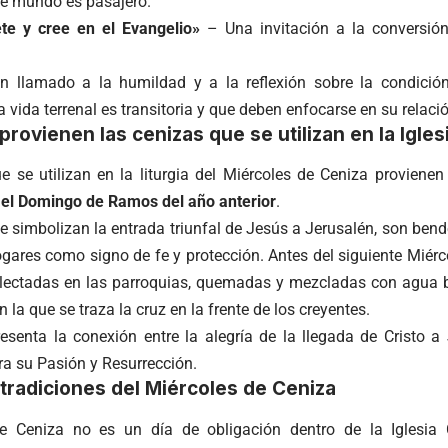
te mundo es pasajero.
ete y cree en el Evangelio»
– Una invitación a la conversión
un llamado a la humildad y a la reflexión sobre la condici
a vida terrenal es transitoria y que deben enfocarse en su relaci
rovienen las cenizas que se utilizan en la Igles
e se utilizan en la liturgia del Miércoles de Ceniza provien
el Domingo de Ramos del año anterior
.
e simbolizan la entrada triunfal de Jesús a Jerusalén, son ben
ogares como signo de fe y protección. Antes del siguiente Miér
lectadas en las parroquias, quemadas y mezcladas con agua b
 la que se traza la cruz en la frente de los creyentes.
resenta la conexión entre la alegría de la llegada de Cristo a
ra su Pasión y Resurrección.
 tradiciones del Miércoles de Ceniza
de Ceniza no es un día de obligación dentro de la Iglesia 