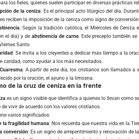
a los fieles, quienes suelen participar en diversas prácticas rel
pción de la ceniza
: Es el principal acto litúrgico del día. Dura
eles reciben la imposición de la ceniza como signo de conversión
stinencia
: Según la tradición católica, el Miércoles de Ceniza
en el día) y de
abstinencia de carne
. Este precepto también se 
Viernes Santo.
aridad
: Se invita a los creyentes a dedicar más tiempo a la oraci
de caridad, como ayudar a los más necesitados.
a Cuaresma
: A partir de este día, los cristianos son llamados a
alecido por la oración, el ayuno y la limosna.
mo de la cruz de ceniza en la frente
iza
es un signo visible que identifica a quienes lo llevan como s
e vivir de acuerdo con los valores cristianos.
ene varios significados:
 la fragilidad humana
: Nos recuerda que nuestra vida en la Tie
a conversión
: Es un signo de arrepentimiento y renovación de la