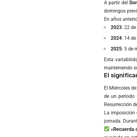
A partir del
Dom
domingos previo
En años anterio
2023
: 22 de
2024
: 14 de
2025
: 5 de
Esta variabili
manteniendo s
El signific
El Miércoles de
de un período
Resurrección de
La imposición 
jornada. Durant
«Recuerda q