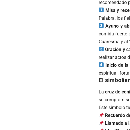
recomendado par
Misa y rece
Palabra, los fi
Ayuno y ab
comida fuerte 
Cuaresma y al 
Oración y c
realizar actos 
Inicio de l
espiritual, fort
El simbolis
La
cruz de cen
su compromiso d
Este símbolo ti
Recuerdo de
Llamado a l