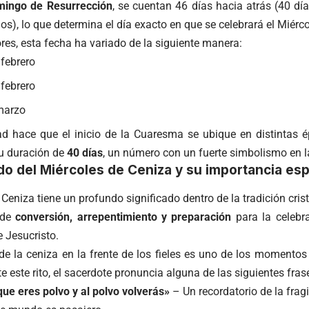
ingo de Resurrección
, se cuentan 46 días hacia atrás (40 d
s), lo que determina el día exacto en que se celebrará el Miérco
res, esta fecha ha variado de la siguiente manera:
 febrero
 febrero
 marzo
dad hace que el inicio de la Cuaresma se ubique en distintas 
u duración de
40 días
, un número con un fuerte simbolismo en la
ado del Miércoles de Ceniza y su importancia espi
 Ceniza tiene un profundo significado dentro de la tradición crist
 de
conversión, arrepentimiento y preparación
para la celebr
 Jesucristo.
de la ceniza en la frente de los fieles es uno de los momentos
e este rito, el sacerdote pronuncia alguna de las siguientes fras
ue eres polvo y al polvo volverás»
– Un recordatorio de la frag