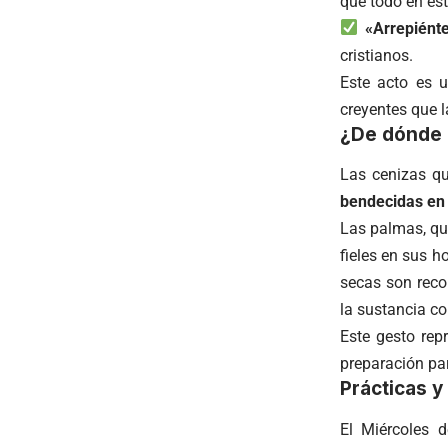
que todo en es
«Arrepiént
cristianos.
Este acto es 
creyentes que l
¿De dónde p
Las cenizas qu
bendecidas en 
Las palmas, qu
fieles en sus h
secas son reco
la sustancia con
Este gesto rep
preparación pa
Prácticas y
El Miércoles 