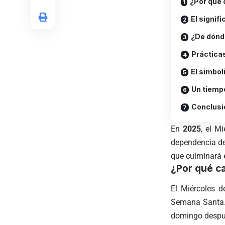
¿Por qué 
El signif
¿De dónde
Prácticas
El simbol
Un tiemp
Conclusi
En
2025
, el M
dependencia de
que culminará 
¿Por qué ca
El Miércoles d
Semana Santa. 
domingo después