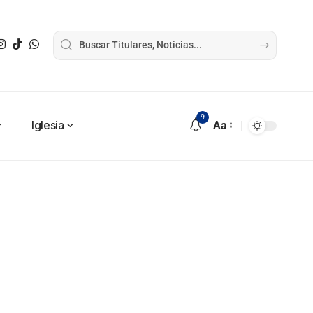
9
Iglesia
Aa