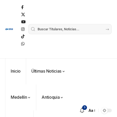
VER
Medellín
MÁS
Inicio
Últimas Noticias
Antioquia
VER
VER
VER MÁS
Política
Deportes
MÁS
MÁS
Caninos de la
Policía
frustran envío
Medellín
Antioquia
de 20 kilos de
Iglesia
VER
VER MÁS
cocaína
Columnistas
9
MÁS
Aa
Gustavo Petro
ocultos en
Luis Díaz
Tarso revive el