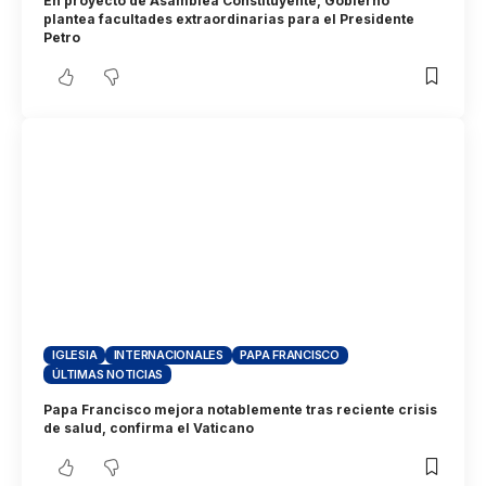
En proyecto de Asamblea Constituyente, Gobierno
plantea facultades extraordinarias para el Presidente
Petro
IGLESIA
INTERNACIONALES
PAPA FRANCISCO
ÚLTIMAS NOTICIAS
Papa Francisco mejora notablemente tras reciente crisis
de salud, confirma el Vaticano