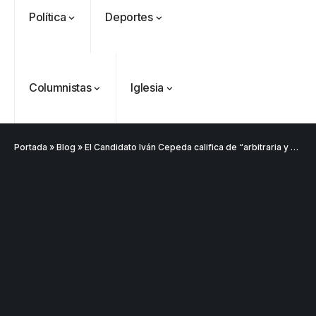
Política
Deportes
Columnistas
Iglesia
Portada
»
Blog
»
El Candidato Iván Cepeda califica de “arbitraria y antidemocrática” decisión del CNE sobre consulta