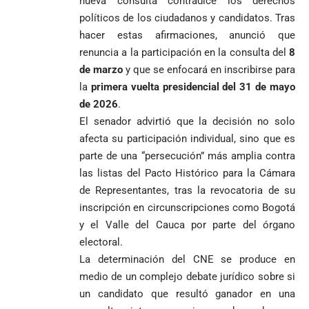
nueva consulta contradice los derechos
Espriella es
de Medellín
Países Bajos
una Colombia
políticos de los ciudadanos y candidatos. Tras
elegido
Andrés
en un vibrante
LA POLICRISIS
reconciliada
presidente de
«Gury»
duelo
hacer estas afirmaciones, anunció que
COMO HERENCIA
Colombia tras
Rodríguez y
mundialista
renuncia a la participación en la consulta del
8
una histórica y
Damián Pérez
Falleció el padre
de marzo
y que se enfocará en inscribirse para
reñida
Humberto de
la
primera vuelta presidencial del 31 de mayo
segunda
Jesús Hincapié
vuelta
de 2026
.
Álzate, reconocido
El senador advirtió que la decisión no solo
sacerdote de la
Diócesis de
Diócesis de
Sonsón-Rionegro
afecta su participación individual, sino que es
Alemania no
Girardota, Párroco
rechaza fotos
parte de una “persecución” más amplia contra
Federico
tuvo piedad:
de Yolombo
tomadas en
las listas del Pacto Histórico para la Cámara
Gutiérrez
goleó 7-1 a un
templo de Guarne y
envía
de Representantes, tras la revocatoria de su
valiente
ordena acto de
Uribe
documentos
Curazao en su
desagravio
inscripción en circunscripciones como Bogotá
arremete
al FBI, DEA y
debut
y el Valle del Cauca por parte del órgano
contra Petro y
Congreso
mundialista
electoral.
lo
contra la ‘paz
responsabiliza
total’ por
La determinación del CNE se produce en
por la crisis de
presuntos
medio de un complejo debate jurídico sobre si
la salud en
beneficios a
un candidato que resultó ganador en una
Colombia
criminales