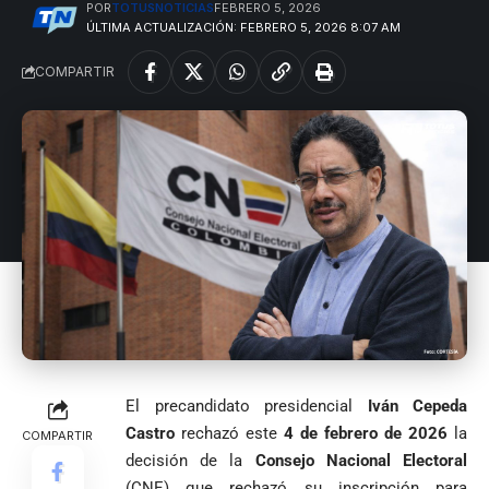
pide sacar a
encomienda
desata
legado del beato
POR
TOTUSNOTICIAS
FEBRERO 5, 2026
Angie
hacia Medellín
polémica y
ÚLTIMA ACTUALIZACIÓN: FEBRERO 5, 2026 8:07 AM
Jesús Aníbal
Rodríguez tras
divide las
Gómez a 90 años
1
sus denuncias
redes por su
COMPARTIR
de su martirio
de corrupción
visita familiar
Tarso revive el
1
La espada que
y la llama
a Abelardo de
legado del beato
Petro usó para
“Gran
la Espriella
Jesús Aníbal
engañar
Manipuladora”
Gómez a 90 años
de su martirio
Fico Gutiérrez
denuncia
1
El papa León XIV
presiones
nombra al padre
para asistir a
Diego Luis Rendón
evento de
Urrea como nuevo
Petro en
El golazo de
¡PRENDE
obispo de Jericó
Iván Cepeda
Medellín
Sidny Lopes
MOTORES, LA
El papa León XIV
reconoce el
durante
Cabral de
CABAL!
nombra al padre
preconteo,
marcha del 1
Cabo Verde
Diego Luis Rendón
pero pide
de mayo
ante Argentina
Urrea como nuevo
impugnar
es elegido el
El precandidato presidencial
Iván Cepeda
obispo de Jericó
33.000 mesas
mejor del
Castro
rechazó este
4 de febrero de 2026
la
COMPARTIR
y vigilar el
Mundial 2026
decisión de la
Consejo Nacional Electoral
Más de 700
escrutinio
(CNE) que rechazó su inscripción para