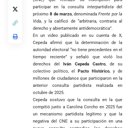
estudiantes
Pantalla & Dial.
indígenas,
participar en la
consulta interpartidista
del
Acoso sexual en
afrodescendientes
medios: Nueva
Fico Gutiérrez
próximo
8 de marzo
, denominada
Frente por la
y mestizos
vocera
demanda
Vida
, y la calificó de “arbitraria, contraria al
campesinos
Más de 700
presidencial
nombramiento
derecho y abiertamente antidemocrática”.
inician nueva
estudiantes
presuntamente lo
de Quintero en
Costa de
jornada académica
indígenas,
En un video publicado en su cuenta de X,
encubría
Gustavo Petro
Supersalud y
Marfil
en Medellín
afrodescendientes
afirma que “no
pide
Cepeda afirmó que la determinación de la
sorprende a
y mestizos
se puede
suspensión
Ecuador en el
autoridad electoral “no tiene precedentes en el
campesinos
proclamar
inmediata del
último suspiro
tiempo reciente” y señaló que violó los
inician nueva
presidente” y
cargo
y acaba con su
jornada académica
derechos del
Iván Cepeda Castro
, de su
pide esperar
invicto de 19
en Medellín
los
colectivo político, el
Pacto Histórico
, y de
partidos
La paz de
escrutinios
millones de ciudadanos que participaron en la
Diócesis de
Medellín: un
oficiales
anterior consulta partidista realizada en
Sonsón-Rionegro
camino que no
rechaza fotos
octubre de 2025.
debería
tomadas en
abandonarse
Cepeda sostuvo que la consulta en la que
Tribunal de
templo de Guarne y
compitió junto a Carolina Corcho en 2025 fue
Antioquia
ordena acto de
Cardenal Rueda
niega pérdida
Japón rescata
un mecanismo partidista legítimo y que la
desagravio
pide desarmar el
de investidura
un empate
corazón para
negativa del CNE a su participación en una
Abelardo de la
a concejales
agónico ante
construir juntos