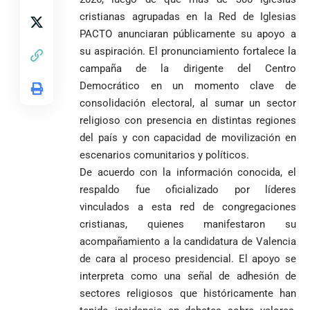
desagravio
pide desarmar el
de investidura
un empate
corazón para
cristianas agrupadas en la Red de Iglesias
Abelardo de la
a concejales
agónico ante
construir juntos
PACTO anunciaran públicamente su apoyo a
Espriella es
de Medellín
Países Bajos
una Colombia
su aspiración. El pronunciamiento fortalece la
elegido
Andrés
en un vibrante
LA POLICRISIS
reconciliada
presidente de
«Gury»
duelo
campaña de la dirigente del Centro
COMO HERENCIA
Colombia tras
Rodríguez y
mundialista
Democrático en un momento clave de
una histórica y
Damián Pérez
Falleció el padre
consolidación electoral, al sumar un sector
reñida
Humberto de
religioso con presencia en distintas regiones
segunda
Jesús Hincapié
vuelta
del país y con capacidad de movilización en
Álzate, reconocido
escenarios comunitarios y políticos.
sacerdote de la
Diócesis de
Diócesis de
Sonsón-Rionegro
De acuerdo con la información conocida, el
Alemania no
Girardota, Párroco
rechaza fotos
respaldo fue oficializado por líderes
Federico
tuvo piedad:
de Yolombo
tomadas en
vinculados a esta red de congregaciones
Gutiérrez
goleó 7-1 a un
templo de Guarne y
envía
cristianas, quienes manifestaron su
valiente
ordena acto de
Uribe
documentos
Curazao en su
desagravio
acompañamiento a la candidatura de Valencia
arremete
al FBI, DEA y
debut
de cara al proceso presidencial. El apoyo se
contra Petro y
Congreso
mundialista
interpreta como una señal de adhesión de
lo
contra la ‘paz
responsabiliza
total’ por
sectores religiosos que históricamente han
por la crisis de
presuntos