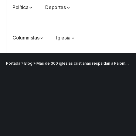
Política
Deportes
Columnistas
Iglesia
Portada
»
Blog
»
Más de 300 iglesias cristianas respaldan a Paloma Valencia rumbo a las presidenciales de 2026
VER
Medellín
MÁS
Antioquia
VER
VER
VER MÁS
Política
Deportes
MÁS
MÁS
Caninos de la
Policía
frustran envío
de 20 kilos de