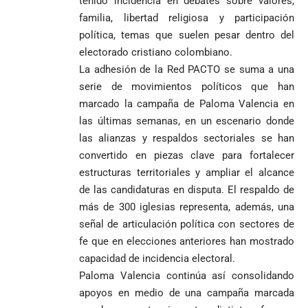
tenido incidencia en debates sobre valores,
la salud en
beneficios a
familia, libertad religiosa y participación
Colombia
criminales
política, temas que suelen pesar dentro del
1
electorado cristiano colombiano.
La adhesión de la Red PACTO se suma a una
serie de movimientos políticos que han
marcado la campaña de Paloma Valencia en
las últimas semanas, en un escenario donde
las alianzas y respaldos sectoriales se han
convertido en piezas clave para fortalecer
estructuras territoriales y ampliar el alcance
de las candidaturas en disputa. El respaldo de
más de 300 iglesias representa, además, una
señal de articulación política con sectores de
fe que en elecciones anteriores han mostrado
capacidad de incidencia electoral.
Paloma Valencia continúa así consolidando
apoyos en medio de una campaña marcada