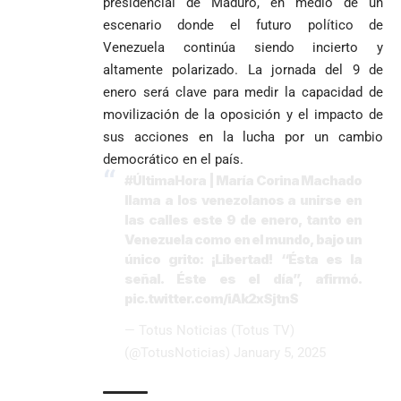
presidencial de Maduro, en medio de un
escenario donde el futuro político de
Venezuela continúa siendo incierto y
altamente polarizado. La jornada del 9 de
enero será clave para medir la capacidad de
movilización de la oposición y el impacto de
sus acciones en la lucha por un cambio
democrático en el país.
#ÚltimaHora
| María Corina Machado
llama a los venezolanos a unirse en
las calles este 9 de enero, tanto en
Venezuela como en el mundo, bajo un
único grito: ¡Libertad! “Ésta es la
señal. Éste es el día”, afirmó.
pic.twitter.com/iAk2xSjtnS
— Totus Noticias (Totus TV)
(@TotusNoticias)
January 5, 2025