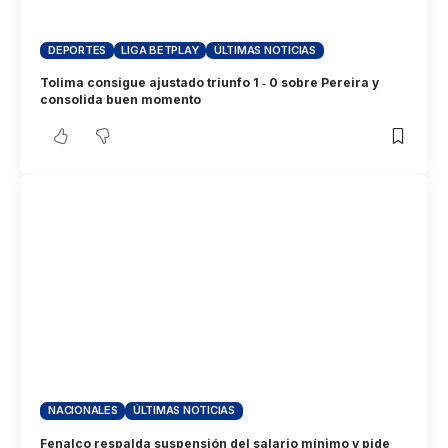
DEPORTES
LIGA BETPLAY
ÚLTIMAS NOTICIAS
Tolima consigue ajustado triunfo 1 ‑ 0 sobre Pereira y
consolida buen momento
NACIONALES
ÚLTIMAS NOTICIAS
Fenalco respalda suspensión del salario mínimo y pide