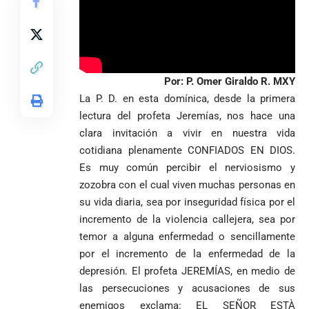
Diócesis de
Sonsón-Rionegro
Alemania no
Girardota, Párroco
rechaza fotos
Federico
tuvo piedad:
de Yolombo
tomadas en
Gutiérrez
goleó 7-1 a un
templo de Guarne y
envía
valiente
ordena acto de
Uribe
documentos
Por: P. Omer Giraldo R. MXY
Curazao en su
desagravio
arremete
al FBI, DEA y
debut
La P. D. en esta domínica, desde la primera
contra Petro y
Congreso
mundialista
lectura del profeta Jeremías, nos hace una
lo
contra la ‘paz
clara invitación a vivir en nuestra vida
responsabiliza
total’ por
por la crisis de
presuntos
cotidiana plenamente CONFIADOS EN DIOS.
la salud en
beneficios a
Es muy común percibir el nerviosismo y
Colombia
criminales
zozobra con el cual viven muchas personas en
1
su vida diaria, sea por inseguridad física por el
incremento de la violencia callejera, sea por
temor a alguna enfermedad o sencillamente
por el incremento de la enfermedad de la
depresión. El profeta JEREMÍAS, en medio de
las persecuciones y acusaciones de sus
enemigos exclama: EL SEÑOR ESTÀ