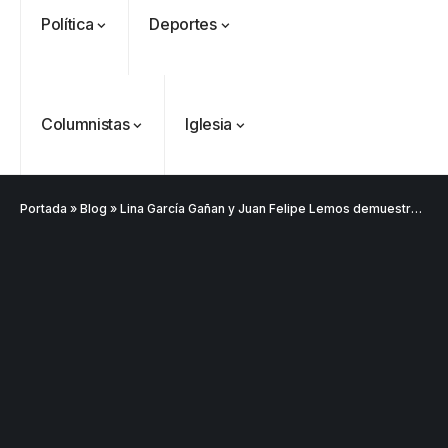
Política
Deportes
Columnistas
Iglesia
Portada
»
Blog
»
Lina García Gañan y Juan Felipe Lemos demuestran fuerza política con masivo cierre de Campaña en Medellín