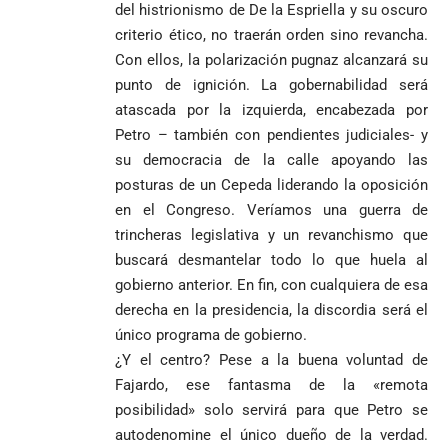
pero pide
de mayo
ante Argentina
del histrionismo de De la Espriella y su oscuro
Urrea como nuevo
impugnar
es elegido el
criterio ético, no traerán orden sino revancha.
obispo de Jericó
33.000 mesas
mejor del
Con ellos, la polarización pugnaz alcanzará su
y vigilar el
Mundial 2026
Más de 700
escrutinio
punto de ignición. La gobernabilidad será
estudiantes
Pantalla & Dial.
atascada por la izquierda, encabezada por
indígenas,
Acoso sexual en
Petro – también con pendientes judiciales- y
afrodescendientes
medios: Nueva
Fico Gutiérrez
su democracia de la calle apoyando las
y mestizos
vocera
demanda
campesinos
Más de 700
posturas de un Cepeda liderando la oposición
presidencial
nombramiento
inician nueva
estudiantes
presuntamente lo
de Quintero en
Costa de
en el Congreso. Veríamos una guerra de
jornada académica
indígenas,
encubría
Gustavo Petro
Supersalud y
Marfil
trincheras legislativa y un revanchismo que
en Medellín
afrodescendientes
afirma que “no
pide
sorprende a
buscará desmantelar todo lo que huela al
y mestizos
se puede
suspensión
Ecuador en el
campesinos
gobierno anterior. En fin, con cualquiera de esa
proclamar
inmediata del
último suspiro
inician nueva
presidente” y
cargo
y acaba con su
derecha en la presidencia, la discordia será el
jornada académica
pide esperar
invicto de 19
único programa de gobierno.
en Medellín
los
partidos
¿Y el centro? Pese a la buena voluntad de
La paz de
escrutinios
Diócesis de
Medellín: un
Fajardo, ese fantasma de la «remota
oficiales
Sonsón-Rionegro
camino que no
posibilidad» solo servirá para que Petro se
rechaza fotos
debería
autodenomine el único dueño de la verdad.
tomadas en
abandonarse