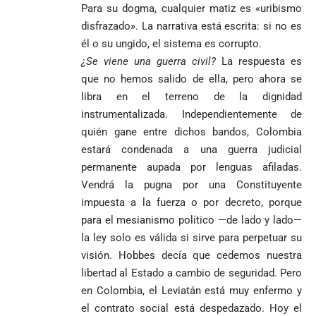
Tribunal de
Para su dogma, cualquier matiz es «uribismo
templo de Guarne y
Antioquia
ordena acto de
Cardenal Rueda
disfrazado». La narrativa está escrita: si no es
niega pérdida
Japón rescata
desagravio
pide desarmar el
él o su ungido, el sistema es corrupto.
de investidura
un empate
corazón para
Abelardo de la
a concejales
¿Se viene una guerra civil?
La respuesta es
agónico ante
construir juntos
Espriella es
de Medellín
Países Bajos
que no hemos salido de ella, pero ahora se
una Colombia
elegido
Andrés
en un vibrante
LA POLICRISIS
reconciliada
libra en el terreno de la dignidad
presidente de
«Gury»
duelo
COMO HERENCIA
instrumentalizada. Independientemente de
Colombia tras
Rodríguez y
mundialista
una histórica y
Damián Pérez
quién gane entre dichos bandos, Colombia
Falleció el padre
reñida
estará condenada a una guerra judicial
Humberto de
segunda
Jesús Hincapié
permanente aupada por lenguas afiladas.
vuelta
Álzate, reconocido
Vendrá la pugna por una Constituyente
sacerdote de la
Diócesis de
impuesta a la fuerza o por decreto, porque
Diócesis de
Sonsón-Rionegro
para el mesianismo político —de lado y lado—
Alemania no
Girardota, Párroco
rechaza fotos
Federico
tuvo piedad:
de Yolombo
tomadas en
la ley solo es válida si sirve para perpetuar su
Gutiérrez
goleó 7-1 a un
templo de Guarne y
visión. Hobbes decía que cedemos nuestra
envía
valiente
ordena acto de
libertad al Estado a cambio de seguridad. Pero
Uribe
documentos
Curazao en su
desagravio
en Colombia, el Leviatán está muy enfermo y
arremete
al FBI, DEA y
debut
contra Petro y
Congreso
mundialista
el contrato social está despedazado. Hoy el