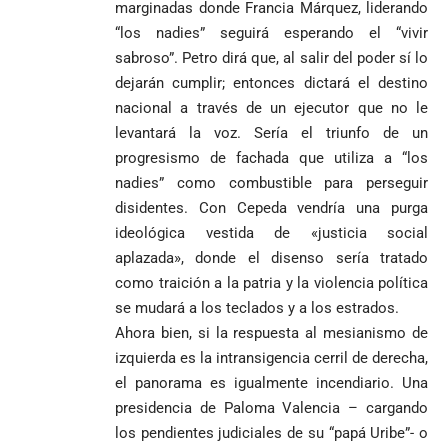
Policía
marginadas donde Francia Márquez, liderando
frustran envío
“los nadies” seguirá esperando el “vivir
de 20 kilos de
Iglesia
VER
sabroso”. Petro dirá que, al salir del poder sí lo
VER MÁS
cocaína
Columnistas
MÁS
dejarán cumplir; entonces dictará el destino
Gustavo Petro
ocultos en
Luis Díaz
Tarso revive el
pide sacar a
encomienda
desata
legado del beato
nacional a través de un ejecutor que no le
Angie
hacia Medellín
polémica y
Jesús Aníbal
levantará la voz. Sería el triunfo de un
Rodríguez tras
divide las
Gómez a 90 años
1
progresismo de fachada que utiliza a “los
sus denuncias
redes por su
de su martirio
nadies” como combustible para perseguir
de corrupción
visita familiar
Tarso revive el
1
La espada que
y la llama
a Abelardo de
legado del beato
disidentes. Con Cepeda vendría una purga
Petro usó para
“Gran
la Espriella
Jesús Aníbal
ideológica vestida de «justicia social
engañar
Manipuladora”
Gómez a 90 años
aplazada», donde el disenso sería tratado
de su martirio
Fico Gutiérrez
como traición a la patria y la violencia política
denuncia
1
El papa León XIV
se mudará a los teclados y a los estrados.
presiones
nombra al padre
para asistir a
Ahora bien, si la respuesta al mesianismo de
Diego Luis Rendón
evento de
izquierda es la intransigencia cerril de derecha,
Urrea como nuevo
Petro en
El golazo de
¡PRENDE
el panorama es igualmente incendiario. Una
obispo de Jericó
Iván Cepeda
Medellín
Sidny Lopes
MOTORES, LA
El papa León XIV
presidencia de Paloma Valencia – cargando
reconoce el
durante
Cabral de
CABAL!
nombra al padre
preconteo,
marcha del 1
Cabo Verde
los pendientes judiciales de su “papá Uribe”- o
Diego Luis Rendón