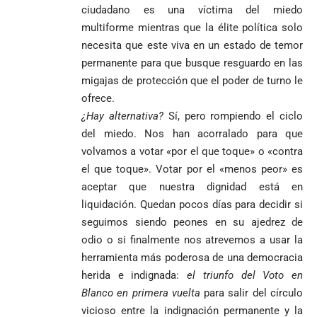
lo
contra la ‘paz
ciudadano es una víctima del miedo
responsabiliza
total’ por
multiforme mientras que la élite política solo
por la crisis de
presuntos
necesita que este viva en un estado de temor
la salud en
beneficios a
Colombia
criminales
permanente para que busque resguardo en las
migajas de protección que el poder de turno le
1
ofrece.
¿Hay alternativa?
Sí, pero rompiendo el ciclo
del miedo. Nos han acorralado para que
volvamos a votar «por el que toque» o «contra
el que toque». Votar por el «menos peor» es
aceptar que nuestra dignidad está en
liquidación. Quedan pocos días para decidir si
seguimos siendo peones en su ajedrez de
odio o si finalmente nos atrevemos a usar la
herramienta más poderosa de una democracia
herida e indignada:
el triunfo del Voto en
Blanco en primera vuelta
para salir del círculo
vicioso entre la indignación permanente y la