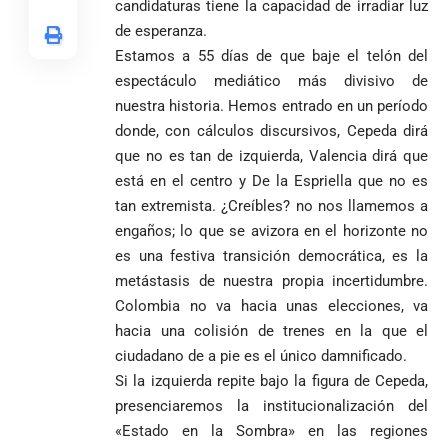
candidaturas tiene la capacidad de irradiar luz
de esperanza.
Estamos a 55 días de que baje el telón del
espectáculo mediático más divisivo de
nuestra historia. Hemos entrado en un período
donde, con cálculos discursivos, Cepeda dirá
que no es tan de izquierda, Valencia dirá que
está en el centro y De la Espriella que no es
tan extremista. ¿Creíbles? no nos llamemos a
engaños; lo que se avizora en el horizonte no
es una festiva transición democrática, es la
metástasis de nuestra propia incertidumbre.
VER
Colombia no va hacia unas elecciones, va
Medellín
MÁS
hacia una colisión de trenes en la que el
ciudadano de a pie es el único damnificado.
Si la izquierda repite bajo la figura de Cepeda,
Antioquia
VER
VER
presenciaremos la institucionalización del
VER MÁS
Política
Deportes
MÁS
MÁS
«Estado en la Sombra» en las regiones
Caninos de la