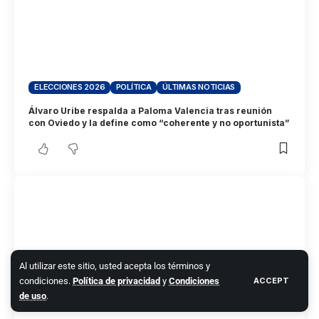
ELECCIONES 2026
POLÍTICA
ÚLTIMAS NOTICIAS
Álvaro Uribe respalda a Paloma Valencia tras reunión
con Oviedo y la define como “coherente y no oportunista”
Al utilizar este sitio, usted acepta los términos y
condiciones.
Política de privacidad
y
Condiciones
ACCEPT
de uso
.