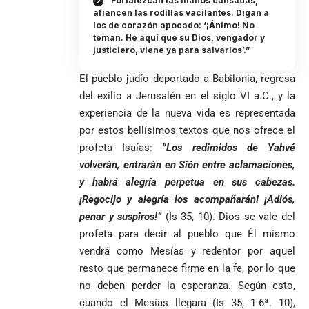
“Fortalezcan las manos cansadas,
afiancen las rodillas vacilantes. Digan a
los de corazón apocado: ‘¡Ánimo! No
teman. He aquí que su Dios, vengador y
justiciero, viene ya para salvarlos’.”
El pueblo judío deportado a Babilonia, regresa
del exilio a Jerusalén en el siglo VI a.C., y la
experiencia de la nueva vida es representada
por estos bellísimos textos que nos ofrece el
profeta Isaías:
“Los redimidos de Yahvé
volverán, entrarán en Sión entre aclamaciones,
y habrá alegría perpetua en sus cabezas.
¡Regocijo y alegría los acompañarán! ¡Adiós,
penar y suspiros!”
(Is 35, 10). Dios se vale del
profeta para decir al pueblo que Él mismo
vendrá como Mesías y redentor por aquel
resto que permanece firme en la fe, por lo que
no deben perder la esperanza. Según esto,
cuando el Mesías llegara (Is 35, 1-6ª. 10),