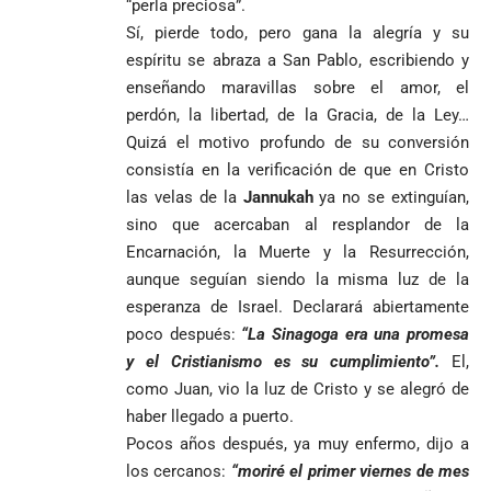
“perla preciosa”.
Abelardo de la
a concejales
agónico ante
construir juntos
Sí, pierde todo, pero gana la alegría y su
Espriella es
de Medellín
Países Bajos
una Colombia
elegido
Andrés
en un vibrante
espíritu se abraza a San Pablo, escribiendo y
LA POLICRISIS
reconciliada
presidente de
«Gury»
duelo
COMO HERENCIA
enseñando maravillas sobre el amor, el
Colombia tras
Rodríguez y
mundialista
perdón, la libertad, de la Gracia, de la Ley…
una histórica y
Damián Pérez
Falleció el padre
Quizá el motivo profundo de su conversión
reñida
Humberto de
segunda
consistía en la verificación de que en Cristo
Jesús Hincapié
vuelta
las velas de la
Jannukah
ya no se extinguían,
Álzate, reconocido
sacerdote de la
Diócesis de
sino que acercaban al resplandor de la
Diócesis de
Sonsón-Rionegro
Encarnación, la Muerte y la Resurrección,
Alemania no
Girardota, Párroco
rechaza fotos
aunque seguían siendo la misma luz de la
Federico
tuvo piedad:
de Yolombo
tomadas en
Gutiérrez
goleó 7-1 a un
esperanza de Israel. Declarará abiertamente
templo de Guarne y
envía
valiente
ordena acto de
poco después:
“La Sinagoga era una promesa
Uribe
documentos
Curazao en su
desagravio
y el Cristianismo es su cumplimiento”.
El,
arremete
al FBI, DEA y
debut
como Juan, vio la luz de Cristo y se alegró de
contra Petro y
Congreso
mundialista
lo
contra la ‘paz
haber llegado a puerto.
responsabiliza
total’ por
Pocos años después, ya muy enfermo, dijo a
por la crisis de
presuntos
los cercanos:
“moriré el primer viernes de mes
la salud en
beneficios a