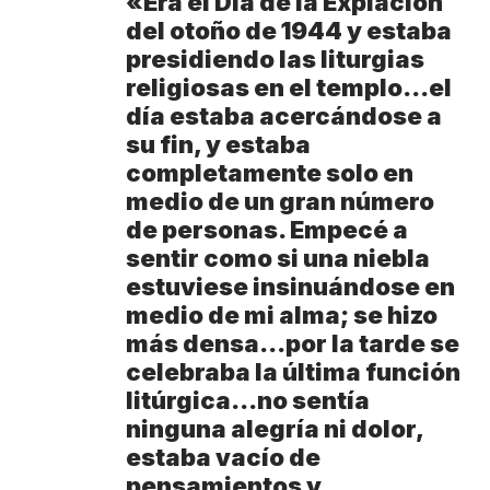
«Era el Día de la Expiación
del otoño de 1944 y estaba
presidiendo las liturgias
religiosas en el templo…el
día estaba acercándose a
su fin, y estaba
completamente solo en
medio de un gran número
de personas. Empecé a
VER
sentir como si una niebla
Medellín
MÁS
estuviese insinuándose en
medio de mi alma; se hizo
más densa…por la tarde se
Antioquia
VER
VER
VER MÁS
celebraba la última función
Política
Deportes
MÁS
MÁS
Caninos de la
litúrgica…no sentía
Policía
ninguna alegría ni dolor,
frustran envío
estaba vacío de
de 20 kilos de
Iglesia
VER
VER MÁS
cocaína
Columnistas
pensamientos y
MÁS