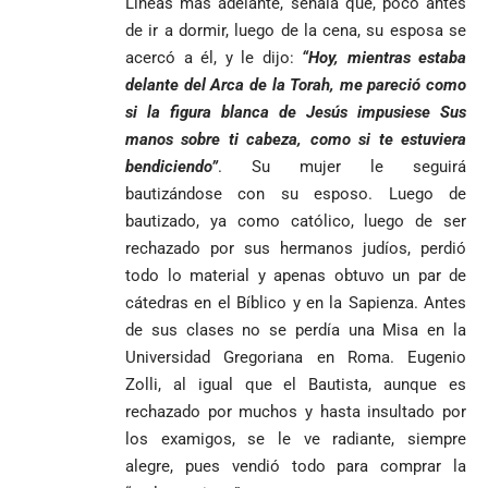
Líneas más adelante, señala que, poco antes
Más de 700
escrutinio
estudiantes
de ir a dormir, luego de la cena, su esposa se
Pantalla & Dial.
indígenas,
Acoso sexual en
acercó a él, y le dijo:
“Hoy, mientras estaba
afrodescendientes
medios: Nueva
Fico Gutiérrez
delante del Arca de la Torah, me pareció como
y mestizos
vocera
demanda
si la figura blanca de Jesús impusiese Sus
campesinos
Más de 700
presidencial
nombramiento
inician nueva
estudiantes
manos sobre ti cabeza, como si te estuviera
presuntamente lo
de Quintero en
Costa de
jornada académica
indígenas,
encubría
Gustavo Petro
Supersalud y
bendiciendo”
. Su mujer le seguirá
Marfil
en Medellín
afrodescendientes
afirma que “no
pide
sorprende a
bautizándose con su esposo. Luego de
y mestizos
se puede
suspensión
Ecuador en el
bautizado, ya como católico, luego de ser
campesinos
proclamar
inmediata del
último suspiro
inician nueva
rechazado por sus hermanos judíos, perdió
presidente” y
cargo
y acaba con su
jornada académica
pide esperar
todo lo material y apenas obtuvo un par de
invicto de 19
en Medellín
los
partidos
cátedras en el Bíblico y en la Sapienza. Antes
La paz de
escrutinios
de sus clases no se perdía una Misa en la
Diócesis de
Medellín: un
oficiales
Sonsón-Rionegro
Universidad Gregoriana en Roma. Eugenio
camino que no
rechaza fotos
debería
Zolli, al igual que el Bautista, aunque es
tomadas en
abandonarse
rechazado por muchos y hasta insultado por
Tribunal de
templo de Guarne y
Antioquia
los examigos, se le ve radiante, siempre
ordena acto de
Cardenal Rueda
niega pérdida
Japón rescata
desagravio
pide desarmar el
alegre, pues vendió todo para comprar la
de investidura
un empate
corazón para