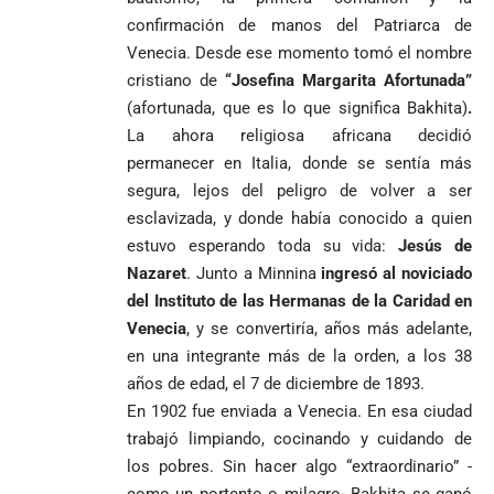
Urrea como nuevo
Petro en
El golazo de
confirmación de manos del Patriarca de
¡PRENDE
obispo de Jericó
Iván Cepeda
Medellín
Sidny Lopes
MOTORES, LA
Venecia. Desde ese momento tomó el nombre
El papa León XIV
reconoce el
durante
Cabral de
CABAL!
cristiano de
“Josefina Margarita Afortunada”
nombra al padre
preconteo,
marcha del 1
Cabo Verde
Diego Luis Rendón
pero pide
de mayo
(afortunada, que es lo que significa Bakhita)
.
ante Argentina
Urrea como nuevo
impugnar
es elegido el
La ahora religiosa africana decidió
obispo de Jericó
33.000 mesas
mejor del
permanecer en Italia, donde se sentía más
y vigilar el
Mundial 2026
segura, lejos del peligro de volver a ser
Más de 700
escrutinio
estudiantes
esclavizada, y donde había conocido a quien
Pantalla & Dial.
indígenas,
Acoso sexual en
estuvo esperando toda su vida:
Jesús de
afrodescendientes
medios: Nueva
Fico Gutiérrez
Nazaret
. Junto a Minnina
ingresó al noviciado
y mestizos
vocera
demanda
del Instituto de las Hermanas de la Caridad en
campesinos
Más de 700
presidencial
nombramiento
inician nueva
estudiantes
Venecia
, y se convertiría, años más adelante,
presuntamente lo
de Quintero en
Costa de
jornada académica
indígenas,
encubría
en una integrante más de la orden, a los 38
Gustavo Petro
Supersalud y
Marfil
en Medellín
afrodescendientes
afirma que “no
pide
sorprende a
años de edad, el 7 de diciembre de 1893.
y mestizos
se puede
suspensión
Ecuador en el
En 1902 fue enviada a Venecia. En esa ciudad
campesinos
proclamar
inmediata del
último suspiro
inician nueva
trabajó limpiando, cocinando y cuidando de
presidente” y
cargo
y acaba con su
jornada académica
los pobres. Sin hacer algo “extraordinario” -
pide esperar
invicto de 19
en Medellín
los
partidos