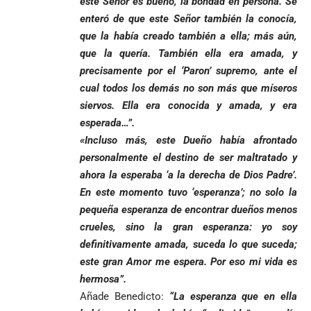
este Señor es bueno, la bondad en persona. Se
goleó 7-1 a un
templo de Guarne y
envía
valiente
ordena acto de
enteró de que este Señor también la conocía,
Uribe
documentos
Curazao en su
desagravio
que la había creado también a ella; más aún,
arremete
al FBI, DEA y
debut
que la quería. También ella era amada, y
contra Petro y
Congreso
mundialista
lo
contra la ‘paz
precisamente por el ‘Paron’ supremo, ante el
responsabiliza
total’ por
cual todos los demás no son más que míseros
por la crisis de
presuntos
siervos. Ella era conocida y amada, y era
la salud en
beneficios a
esperada…”.
Colombia
criminales
«Incluso más, este Dueño había afrontado
1
personalmente el destino de ser maltratado y
ahora la esperaba ‘a la derecha de Dios Padre’.
En este momento tuvo ‘esperanza’; no solo la
pequeña esperanza de encontrar dueños menos
crueles, sino la gran esperanza: yo soy
definitivamente amada, suceda lo que suceda;
este gran Amor me espera. Por eso mi vida es
hermosa”.
Añade Benedicto:
“La esperanza que en ella