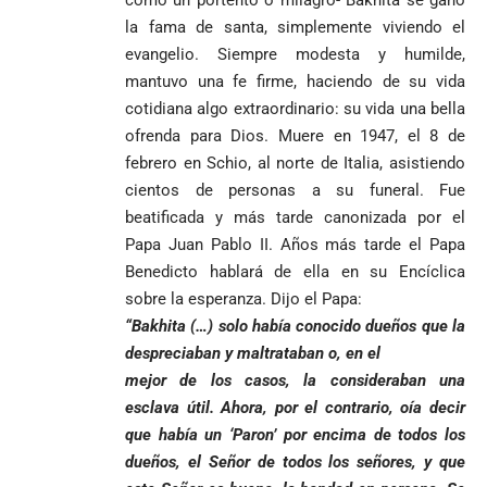
como un portento o milagro- Bakhita se ganó
La paz de
escrutinios
la fama de santa, simplemente viviendo el
Diócesis de
Medellín: un
oficiales
evangelio. Siempre modesta y humilde,
Sonsón-Rionegro
camino que no
rechaza fotos
debería
mantuvo una fe firme, haciendo de su vida
tomadas en
abandonarse
cotidiana algo extraordinario: su vida una bella
Tribunal de
templo de Guarne y
Antioquia
ofrenda para Dios. Muere en 1947, el 8 de
ordena acto de
Cardenal Rueda
niega pérdida
Japón rescata
febrero en Schio, al norte de Italia, asistiendo
desagravio
pide desarmar el
de investidura
un empate
corazón para
cientos de personas a su funeral. Fue
Abelardo de la
a concejales
agónico ante
construir juntos
beatificada y más tarde canonizada por el
Espriella es
de Medellín
Países Bajos
una Colombia
elegido
Andrés
en un vibrante
Papa Juan Pablo II. Años más tarde el Papa
LA POLICRISIS
reconciliada
presidente de
«Gury»
duelo
COMO HERENCIA
Benedicto hablará de ella en su Encíclica
Colombia tras
Rodríguez y
mundialista
sobre la esperanza. Dijo el Papa:
una histórica y
Damián Pérez
Falleció el padre
“Bakhita (…) solo había conocido dueños que la
reñida
Humberto de
segunda
despreciaban y maltrataban o, en el
Jesús Hincapié
vuelta
mejor de los casos, la consideraban una
Álzate, reconocido
sacerdote de la
Diócesis de
esclava útil. Ahora, por el contrario, oía decir
Diócesis de
Sonsón-Rionegro
que había un ‘Paron’ por encima de todos los
Alemania no
Girardota, Párroco
rechaza fotos
dueños, el Señor de todos los señores, y que
Federico
tuvo piedad:
de Yolombo
tomadas en
Gutiérrez