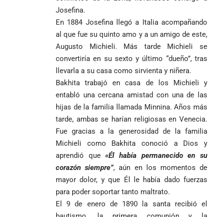
Josefina.
En 1884 Josefina llegó a Italia acompañando
Antioquia
VER
VER
VER MÁS
Política
Deportes
MÁS
MÁS
al que fue su quinto amo y a un amigo de este,
Caninos de la
Augusto Michieli. Más tarde Michieli se
Policía
frustran envío
convertiría en su sexto y último “dueño”, tras
de 20 kilos de
llevarla a su casa como sirvienta y niñera.
Iglesia
VER
VER MÁS
cocaína
Columnistas
MÁS
Bakhita trabajó en casa de los Michieli y
Gustavo Petro
ocultos en
Luis Díaz
Tarso revive el
entabló una cercana amistad con una de las
pide sacar a
encomienda
desata
legado del beato
Angie
hacia Medellín
polémica y
hijas de la familia llamada Minnina. Años más
Jesús Aníbal
Rodríguez tras
divide las
Gómez a 90 años
tarde, ambas se harían religiosas en Venecia.
1
sus denuncias
redes por su
de su martirio
Fue gracias a la generosidad de la familia
de corrupción
visita familiar
Tarso revive el
1
La espada que
Michieli como Bakhita conoció a Dios y
y la llama
a Abelardo de
legado del beato
Petro usó para
“Gran
la Espriella
aprendió que
«Él había permanecido en su
Jesús Aníbal
engañar
Manipuladora”
Gómez a 90 años
corazón siempre”
, aún en los momentos de
de su martirio
Fico Gutiérrez
mayor dolor, y que Él le había dado fuerzas
denuncia
1
para poder soportar tanto maltrato.
El papa León XIV
presiones
El 9 de enero de 1890 la santa recibió el
nombra al padre
para asistir a
Diego Luis Rendón
evento de
bautismo, la primera comunión y la