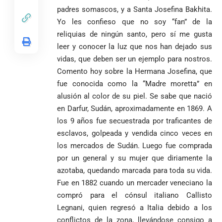
padres somascos, y a Santa Josefina Bakhita.
Yo les confieso que no soy “fan” de la
reliquias de ningún santo, pero sí me gusta
leer y conocer la luz que nos han dejado sus
vidas, que deben ser un ejemplo para nostros.
Comento hoy sobre la Hermana Josefina, que
fue conocida como la “Madre moretta” en
alusión al color de su piel. Se sabe que nació
en Darfur, Sudán, aproximadamente en 1869. A
los 9 años fue secuestrada por traficantes de
esclavos, golpeada y vendida cinco veces en
los mercados de Sudán. Luego fue comprada
por un general y su mujer que diriamente la
azotaba, quedando marcada para toda su vida.
Fue en 1882 cuando un mercader veneciano la
compró para el cónsul italiano Callisto
VER
Medellín
MÁS
Legnani, quien regresó a Italia debido a los
conflictos de la zona, llevándose consigo a