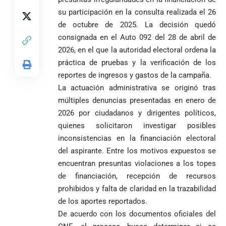
Abelardo de la
a concejales
agónico ante
construir juntos
su participación en la consulta realizada el 26
Espriella es
de Medellín
Países Bajos
una Colombia
de octubre de 2025. La decisión quedó
elegido
Andrés
en un vibrante
LA POLICRISIS
reconciliada
presidente de
«Gury»
duelo
consignada en el Auto 092 del 28 de abril de
COMO HERENCIA
Colombia tras
Rodríguez y
mundialista
2026, en el que la autoridad electoral ordena la
una histórica y
Damián Pérez
Falleció el padre
práctica de pruebas y la verificación de los
reñida
Humberto de
reportes de ingresos y gastos de la campaña.
segunda
Jesús Hincapié
vuelta
La actuación administrativa se originó tras
Álzate, reconocido
múltiples denuncias presentadas en enero de
sacerdote de la
Diócesis de
Diócesis de
Sonsón-Rionegro
2026 por ciudadanos y dirigentes políticos,
Alemania no
Girardota, Párroco
rechaza fotos
quienes solicitaron investigar posibles
Federico
tuvo piedad:
de Yolombo
tomadas en
inconsistencias en la financiación electoral
Gutiérrez
goleó 7-1 a un
templo de Guarne y
envía
valiente
del aspirante. Entre los motivos expuestos se
ordena acto de
Uribe
documentos
Curazao en su
desagravio
encuentran presuntas violaciones a los topes
arremete
al FBI, DEA y
debut
de financiación, recepción de recursos
contra Petro y
Congreso
mundialista
prohibidos y falta de claridad en la trazabilidad
lo
contra la ‘paz
responsabiliza
total’ por
de los aportes reportados.
por la crisis de
presuntos
De acuerdo con los documentos oficiales del
la salud en
beneficios a