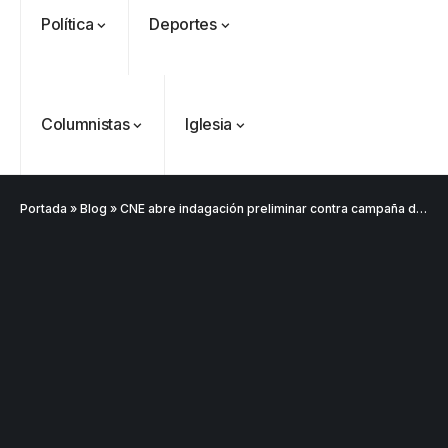
Política
Deportes
Columnistas
Iglesia
Portada
»
Blog
»
CNE abre indagación preliminar contra campaña de Iván Cepeda por presuntas irregularidades financieras
VER
Medellín
MÁS
Antioquia
VER
VER
VER MÁS
Política
Deportes
MÁS
MÁS
Caninos de la
Policía
frustran envío
de 20 kilos de
Iglesia
VER
VER MÁS
cocaína
Columnistas
MÁS