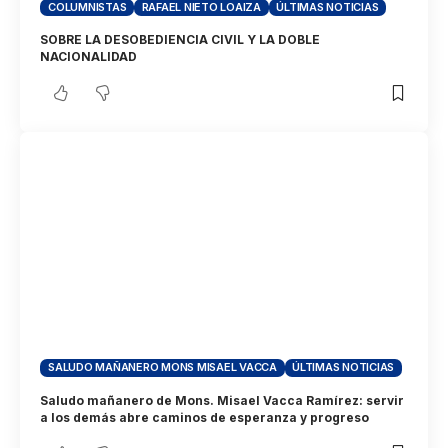
COLUMNISTAS
RAFAEL NIETO LOAIZA
ÚLTIMAS NOTICIAS
SOBRE LA DESOBEDIENCIA CIVIL Y LA DOBLE
NACIONALIDAD
SALUDO MAÑANERO MONS MISAEL VACCA
ÚLTIMAS NOTICIAS
Saludo mañanero de Mons. Misael Vacca Ramírez: servir
a los demás abre caminos de esperanza y progreso