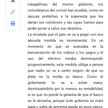
Antioquia
ordena acto de
Cardenal Rueda
robagallinas del mismo gobierno, los
niega pérdida
Japón rescata
desagravio
pide desarmar el
de investidura
colombianos del común han acudido, como en
un empate
corazón para
Abelardo de la
a concejales
agónico ante
épocas pretéritas, a la esperanza que les
construir juntos
Espriella es
de Medellín
Países Bajos
una Colombia
darían los colchones y las cajas fuertes para
elegido
Andrés
en un vibrante
LA POLICRISIS
reconciliada
poder poner a salvo sus dineritos.
presidente de
«Gury»
duelo
COMO HERENCIA
Colombia tras
Rodríguez y
La reculada que el país se va a pegar con esa
mundialista
una histórica y
Damián Pérez
absurda medida es monumental. En un
Falleció el padre
reñida
momento en que se avanzaba en la
Humberto de
segunda
Jesús Hincapié
bancarización de los cobros y los pagos y el
vuelta
Álzate, reconocido
uso del efectivo estaba disminuyendo
sacerdote de la
Diócesis de
progresivamente, esta medida obliga a pensar
Diócesis de
Sonsón-Rionegro
Alemania no
que nadie se va a sentir seguro de que su
Girardota, Párroco
rechaza fotos
Federico
tuvo piedad:
de Yolombo
tomadas en
plata se la reciba un banco. Como el
Gutiérrez
goleó 7-1 a un
templo de Guarne y
gobernante le va a echar mano,
envía
valiente
ordena acto de
disminuyéndole por lo menos su rentabilidad,
Uribe
documentos
Curazao en su
desagravio
arremete
al FBI, DEA y
debut
si es que no pierde la garantía de que el banco
contra Petro y
Congreso
mundialista
se la devuelva, porque todo gobierno es mala
lo
contra la ‘paz
paga y sufre de amnesia aguda en esos casos,