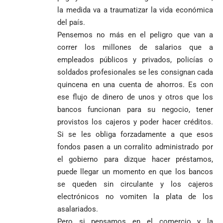
responsabiliza
total’ por
la medida va a traumatizar la vida económica
por la crisis de
presuntos
la salud en
beneficios a
del país.
Colombia
criminales
Pensemos no más en el peligro que van a
1
correr los millones de salarios que a
empleados públicos y privados, policías o
soldados profesionales se les consignan cada
quincena en una cuenta de ahorros. Es con
ese flujo de dinero de unos y otros que los
bancos funcionan para su negocio, tener
provistos los cajeros y poder hacer créditos.
Si se les obliga forzadamente a que esos
fondos pasen a un corralito administrado por
el gobierno para dizque hacer préstamos,
puede llegar un momento en que los bancos
se queden sin circulante y los cajeros
electrónicos no vomiten la plata de los
asalariados.
Pero si pensamos en el comercio y la