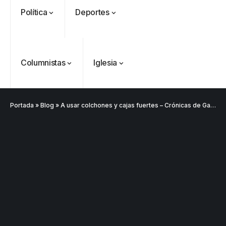
Política
Deportes
Columnistas
Iglesia
Portada
»
Blog
»
A usar colchones y cajas fuertes – Crónicas de Gardeazábal
VER
Medellín
MÁS
Antioquia
VER
VER
VER MÁS
Política
Deportes
MÁS
MÁS
Caninos de la
Policía
frustran envío