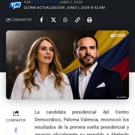
COMO HERENCIA
POR
TOTUSNOTICIAS
JUNIO 1, 2026
Colombia tras
Rodríguez y
mundialista
ÚLTIMA ACTUALIZACIÓN: JUNIO 1, 2026 9:42 AM
una histórica y
Damián Pérez
Falleció el padre
reñida
Humberto de
COMPARTIR
segunda
Jesús Hincapié
vuelta
Álzate, reconocido
sacerdote de la
Diócesis de
Diócesis de
Sonsón-Rionegro
Alemania no
Girardota, Párroco
rechaza fotos
Federico
tuvo piedad:
de Yolombo
tomadas en
Gutiérrez
goleó 7-1 a un
templo de Guarne y
envía
valiente
ordena acto de
Uribe
documentos
Curazao en su
desagravio
arremete
al FBI, DEA y
debut
contra Petro y
Congreso
mundialista
lo
contra la ‘paz
responsabiliza
total’ por
por la crisis de
presuntos
la salud en
beneficios a
La candidata presidencial del Centro
Colombia
criminales
Democrático, Paloma Valencia, reconoció los
COMPARTIR
1
resultados de la primera vuelta presidencial y
anunció oficialmente su respaldo a Abelardo