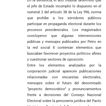
En la sentencia, el alto tribunal determinó que
nombra al padre
para asistir a
el jefe de Estado incumplió lo dispuesto en el
Diego Luis Rendón
evento de
numeral 2 del artículo 38 de la Ley 996, norma
Urrea como nuevo
Petro en
El golazo de
¡PRENDE
obispo de Jericó
Iván Cepeda
Medellín
Sidny Lopes
que prohíbe a los servidores públicos
MOTORES, LA
El papa León XIV
reconoce el
durante
Cabral de
CABAL!
participar en propaganda electoral durante los
nombra al padre
preconteo,
marcha del 1
Cabo Verde
procesos presidenciales. Los magistrados
Diego Luis Rendón
pero pide
de mayo
ante Argentina
concluyeron que algunas intervenciones
Urrea como nuevo
impugnar
es elegido el
obispo de Jericó
33.000 mesas
mejor del
públicas y mensajes publicados por Petro en
y vigilar el
Mundial 2026
la red social X contenían elementos que
Más de 700
escrutinio
buscaban favorecer proyectos políticos afines
estudiantes
Pantalla & Dial.
y cuestionar sectores de oposición.
indígenas,
Acoso sexual en
afrodescendientes
Entre los elementos analizados por la
medios: Nueva
Fico Gutiérrez
y mestizos
vocera
demanda
corporación judicial aparecen publicaciones
campesinos
Más de 700
presidencial
nombramiento
relacionadas con encuestas electorales,
inician nueva
estudiantes
presuntamente lo
de Quintero en
Costa de
mensajes sobre el futuro del denominado
jornada académica
indígenas,
encubría
Gustavo Petro
Supersalud y
Marfil
en Medellín
afrodescendientes
“proyecto democrático” y pronunciamientos
afirma que “no
pide
sorprende a
y mestizos
se puede
suspensión
frente a decisiones del Consejo Nacional
Ecuador en el
campesinos
proclamar
inmediata del
último suspiro
Electoral sobre la personería jurídica del Pacto
inician nueva
presidente” y
cargo
y acaba con su