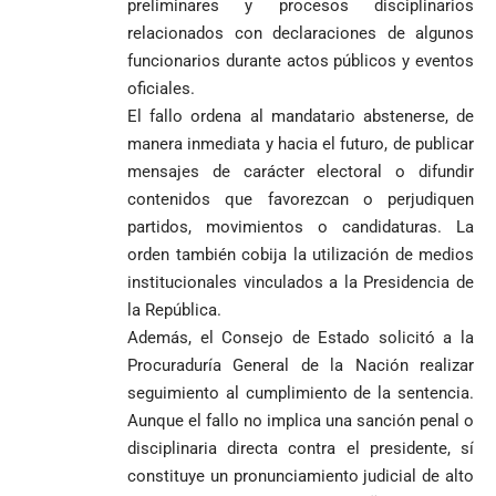
preliminares y procesos disciplinarios
Federico
tuvo piedad:
de Yolombo
tomadas en
relacionados con declaraciones de algunos
Gutiérrez
goleó 7-1 a un
templo de Guarne y
funcionarios durante actos públicos y eventos
envía
valiente
ordena acto de
Uribe
documentos
Curazao en su
oficiales.
desagravio
arremete
al FBI, DEA y
debut
El fallo ordena al mandatario abstenerse, de
contra Petro y
Congreso
mundialista
manera inmediata y hacia el futuro, de publicar
lo
contra la ‘paz
mensajes de carácter electoral o difundir
responsabiliza
total’ por
por la crisis de
presuntos
contenidos que favorezcan o perjudiquen
la salud en
beneficios a
partidos, movimientos o candidaturas. La
Colombia
criminales
orden también cobija la utilización de medios
1
institucionales vinculados a la Presidencia de
la República.
Además, el Consejo de Estado solicitó a la
Procuraduría General de la Nación realizar
seguimiento al cumplimiento de la sentencia.
Aunque el fallo no implica una sanción penal o
disciplinaria directa contra el presidente, sí
constituye un pronunciamiento judicial de alto