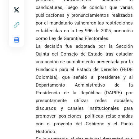
MÁS
candidaturas, luego de concluir que varias
publicaciones y pronunciamientos realizados
por el mandatario vulneraron las restricciones
Antioquia
VER
VER
VER MÁS
Política
Deportes
establecidas en la Ley 996 de 2005, conocida
MÁS
MÁS
Caninos de la
como Ley de Garantías Electorales.
Policía
La decisión fue adoptada por la Sección
frustran envío
Quinta del Consejo de Estado tras estudiar
de 20 kilos de
Iglesia
VER
VER MÁS
cocaína
Columnistas
una acción de cumplimiento presentada por la
MÁS
Gustavo Petro
ocultos en
Luis Díaz
Tarso revive el
Fundación para el Estado de Derecho (FEDE
pide sacar a
encomienda
desata
legado del beato
Colombia), que señaló al presidente y al
Angie
hacia Medellín
polémica y
Jesús Aníbal
Departamento Administrativo de la
Rodríguez tras
divide las
Gómez a 90 años
1
sus denuncias
redes por su
de su martirio
Presidencia de la República (DAPRE) por
de corrupción
visita familiar
Tarso revive el
presuntamente utilizar redes sociales,
1
La espada que
y la llama
a Abelardo de
legado del beato
discursos y canales institucionales para
Petro usó para
“Gran
la Espriella
Jesús Aníbal
engañar
promover posiciones políticas relacionadas
Manipuladora”
Gómez a 90 años
de su martirio
con el proyecto del Gobierno y el Pacto
Fico Gutiérrez
denuncia
Histórico.
1
El papa León XIV
presiones