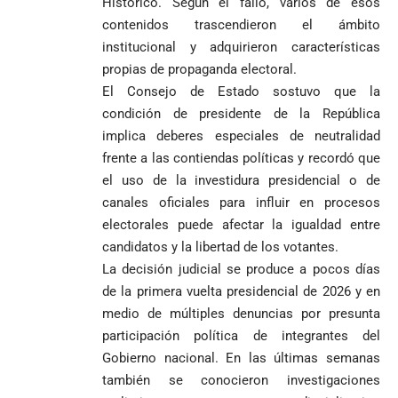
Histórico. Según el fallo, varios de esos
jornada académica
pide esperar
invicto de 19
en Medellín
contenidos trascendieron el ámbito
los
partidos
La paz de
escrutinios
institucional y adquirieron características
Diócesis de
Medellín: un
oficiales
propias de propaganda electoral.
Sonsón-Rionegro
camino que no
El Consejo de Estado sostuvo que la
rechaza fotos
debería
tomadas en
condición de presidente de la República
abandonarse
Tribunal de
templo de Guarne y
implica deberes especiales de neutralidad
Antioquia
ordena acto de
Cardenal Rueda
niega pérdida
frente a las contiendas políticas y recordó que
Japón rescata
desagravio
pide desarmar el
de investidura
un empate
el uso de la investidura presidencial o de
corazón para
Abelardo de la
a concejales
agónico ante
construir juntos
canales oficiales para influir en procesos
Espriella es
de Medellín
Países Bajos
una Colombia
electorales puede afectar la igualdad entre
elegido
Andrés
en un vibrante
LA POLICRISIS
reconciliada
presidente de
«Gury»
candidatos y la libertad de los votantes.
duelo
COMO HERENCIA
Colombia tras
Rodríguez y
mundialista
La decisión judicial se produce a pocos días
una histórica y
Damián Pérez
de la primera vuelta presidencial de 2026 y en
Falleció el padre
reñida
Humberto de
medio de múltiples denuncias por presunta
segunda
Jesús Hincapié
vuelta
participación política de integrantes del
Álzate, reconocido
Gobierno nacional. En las últimas semanas
sacerdote de la
Diócesis de
también se conocieron investigaciones
Diócesis de
Sonsón-Rionegro
Alemania no
Girardota, Párroco
rechaza fotos