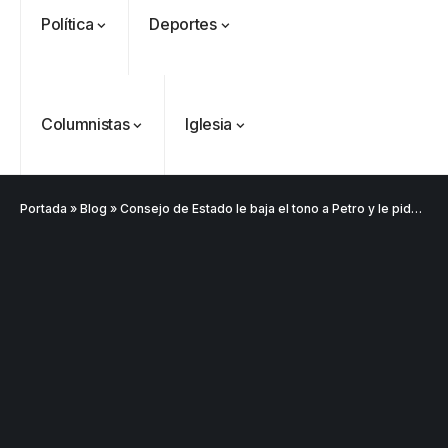
Política
Deportes
Columnistas
Iglesia
Portada
»
Blog
»
Consejo de Estado le baja el tono a Petro y le pide frenar propaganda electoral a días de las elecciones