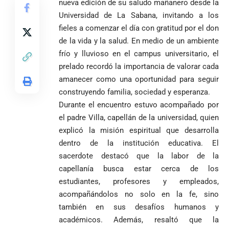
nueva edición de su saludo mañanero desde la
Colombia tras
Rodríguez y
mundialista
una histórica y
Damián Pérez
Universidad de La Sabana, invitando a los
Falleció el padre
reñida
fieles a comenzar el día con gratitud por el don
Humberto de
segunda
de la vida y la salud. En medio de un ambiente
Jesús Hincapié
vuelta
Álzate, reconocido
frío y lluvioso en el campus universitario, el
sacerdote de la
Diócesis de
prelado recordó la importancia de valorar cada
Diócesis de
Sonsón-Rionegro
amanecer como una oportunidad para seguir
Alemania no
Girardota, Párroco
rechaza fotos
Federico
tuvo piedad:
construyendo familia, sociedad y esperanza.
de Yolombo
tomadas en
Gutiérrez
goleó 7-1 a un
templo de Guarne y
Durante el encuentro estuvo acompañado por
envía
valiente
ordena acto de
el padre Villa, capellán de la universidad, quien
Uribe
documentos
Curazao en su
desagravio
explicó la misión espiritual que desarrolla
arremete
al FBI, DEA y
debut
contra Petro y
Congreso
mundialista
dentro de la institución educativa. El
lo
contra la ‘paz
sacerdote destacó que la labor de la
responsabiliza
total’ por
capellanía busca estar cerca de los
por la crisis de
presuntos
estudiantes, profesores y empleados,
la salud en
beneficios a
Colombia
criminales
acompañándolos no solo en la fe, sino
también en sus desafíos humanos y
1
académicos. Además, resaltó que la