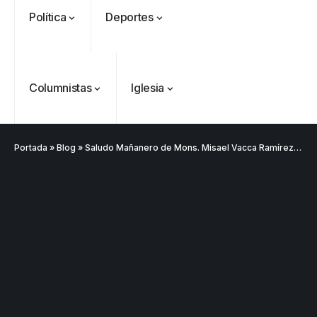
Política
Deportes
Columnistas
Iglesia
VER
Medellín
MÁS
Portada
»
Blog
»
Saludo Mañanero de Mons. Misael Vacca Ramírez: agradecer la vida y construir país desde la fe – 12 de mayo de 2026
Antioquia
VER
VER
VER MÁS
Política
Deportes
MÁS
MÁS
Caninos de la
Policía
frustran envío
de 20 kilos de
Iglesia
VER
VER MÁS
cocaína
Columnistas
MÁS
Gustavo Petro
ocultos en
Luis Díaz
Tarso revive el
pide sacar a
encomienda
desata
legado del beato
Angie
hacia Medellín
polémica y
Jesús Aníbal
Rodríguez tras
divide las
Gómez a 90 años
1