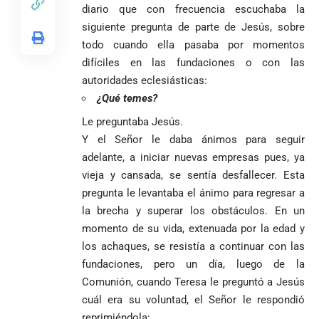
diario que con frecuencia escuchaba la
siguiente pregunta de parte de Jesús, sobre
todo cuando ella pasaba por momentos
difíciles en las fundaciones o con las
autoridades eclesiásticas:
¿Qué temes?
Le preguntaba Jesús.
Y el Señor le daba ánimos para seguir
adelante, a iniciar nuevas empresas pues, ya
vieja y cansada, se sentía desfallecer. Esta
pregunta le levantaba el ánimo para regresar a
la brecha y superar los obstáculos. En un
momento de su vida, extenuada por la edad y
VER
los achaques, se resistía a continuar con las
Medellín
MÁS
fundaciones, pero un día, luego de la
Comunión, cuando Teresa le preguntó a Jesús
cuál era su voluntad, el Señor le respondió
Antioquia
VER
VER
VER MÁS
reprimiéndola: