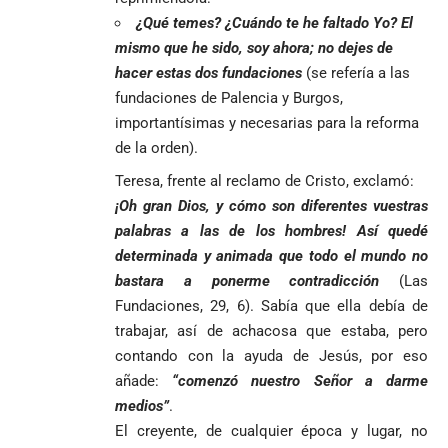
Política
Deportes
MÁS
MÁS
Caninos de la
¿Qué temes? ¿Cuándo te he faltado Yo? El
Policía
mismo que he sido, soy ahora; no dejes de
frustran envío
hacer estas dos fundaciones
(se refería a las
de 20 kilos de
Iglesia
VER
VER MÁS
fundaciones de Palencia y Burgos,
cocaína
Columnistas
MÁS
Gustavo Petro
ocultos en
Luis Díaz
importantísimas y necesarias para la reforma
Tarso revive el
pide sacar a
encomienda
desata
legado del beato
de la orden).
Angie
hacia Medellín
polémica y
Jesús Aníbal
Teresa, frente al reclamo de Cristo, exclamó:
Rodríguez tras
divide las
Gómez a 90 años
1
sus denuncias
redes por su
de su martirio
¡Oh gran Dios, y cómo son diferentes vuestras
de corrupción
visita familiar
Tarso revive el
palabras a las de los hombres! Así quedé
1
La espada que
y la llama
a Abelardo de
legado del beato
determinada y animada que todo el mundo no
Petro usó para
“Gran
la Espriella
Jesús Aníbal
engañar
bastara a ponerme contradicción
(Las
Manipuladora”
Gómez a 90 años
de su martirio
Fundaciones, 29, 6). Sabía que ella debía de
Fico Gutiérrez
denuncia
trabajar, así de achacosa que estaba, pero
1
El papa León XIV
presiones
contando con la ayuda de Jesús, por eso
nombra al padre
para asistir a
añade:
“comenzó nuestro Señor a darme
Diego Luis Rendón
evento de
medios”
.
Urrea como nuevo
Petro en
El golazo de
¡PRENDE
obispo de Jericó
Iván Cepeda
Medellín
Sidny Lopes
El creyente, de cualquier época y lugar, no
MOTORES, LA
El papa León XIV
reconoce el
durante