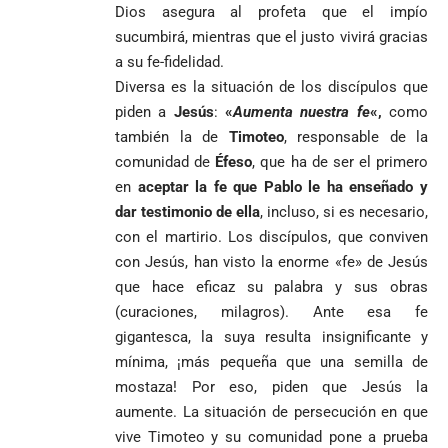
arremete
al FBI, DEA y
debut
Dios asegura al profeta que el impío
contra Petro y
Congreso
mundialista
sucumbirá, mientras que el justo vivirá gracias
lo
contra la ‘paz
a su fe-fidelidad.
responsabiliza
total’ por
por la crisis de
presuntos
Diversa es la situación de los discípulos que
la salud en
beneficios a
piden a
Jesús
:
«
Aumenta nuestra fe
«,
como
Colombia
criminales
también la de
Timoteo
, responsable de la
1
comunidad de
Éfeso
, que ha de ser el primero
en
aceptar la fe que Pablo le ha enseñado y
dar testimonio de ella
, incluso, si es necesario,
con el martirio. Los discípulos, que conviven
con Jesús, han visto la enorme «fe» de Jesús
que hace eficaz su palabra y sus obras
(curaciones, milagros). Ante esa fe
gigantesca, la suya resulta insignificante y
mínima, ¡más pequeña que una semilla de
mostaza! Por eso, piden que Jesús la
aumente. La situación de persecución en que
vive Timoteo y su comunidad pone a prueba