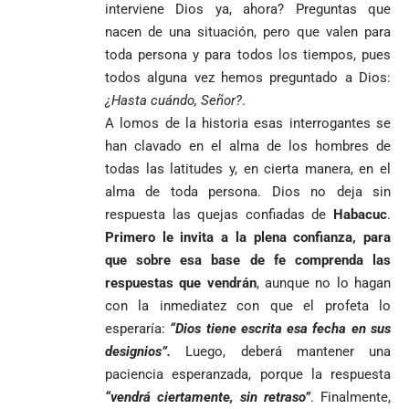
interviene Dios ya, ahora? Preguntas que
rechaza fotos
debería
tomadas en
abandonarse
nacen de una situación, pero que valen para
Tribunal de
templo de Guarne y
toda persona y para todos los tiempos, pues
Antioquia
ordena acto de
Cardenal Rueda
niega pérdida
todos alguna vez hemos preguntado a Dios:
Japón rescata
desagravio
pide desarmar el
de investidura
un empate
¿Hasta cuándo, Señor?
.
corazón para
Abelardo de la
a concejales
agónico ante
construir juntos
A lomos de la historia esas interrogantes se
Espriella es
de Medellín
Países Bajos
una Colombia
han clavado en el alma de los hombres de
elegido
Andrés
en un vibrante
LA POLICRISIS
reconciliada
presidente de
«Gury»
todas las latitudes y, en cierta manera, en el
duelo
COMO HERENCIA
Colombia tras
Rodríguez y
mundialista
alma de toda persona. Dios no deja sin
una histórica y
Damián Pérez
Falleció el padre
respuesta las quejas confiadas de
Habacuc
.
reñida
Humberto de
Primero le invita a la plena confianza, para
segunda
Jesús Hincapié
vuelta
que sobre esa base de fe comprenda las
Álzate, reconocido
respuestas que vendrán
, aunque no lo hagan
sacerdote de la
Diócesis de
Diócesis de
Sonsón-Rionegro
con la inmediatez con que el profeta lo
Alemania no
Girardota, Párroco
rechaza fotos
esperaría:
“Dios tiene escrita esa fecha en sus
Federico
tuvo piedad:
de Yolombo
tomadas en
designios”.
Luego, deberá mantener una
Gutiérrez
goleó 7-1 a un
templo de Guarne y
paciencia esperanzada, porque la respuesta
envía
valiente
ordena acto de
Uribe
documentos
Curazao en su
desagravio
“vendrá ciertamente, sin
retraso”
. Finalmente,