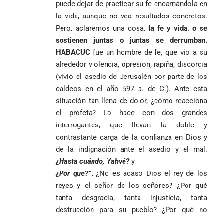
Cabral de
CABAL!
puede dejar de practicar su fe encarnándola en
nombra al padre
preconteo,
marcha del 1
Cabo Verde
la vida, aunque no vea resultados concretos.
Diego Luis Rendón
pero pide
de mayo
ante Argentina
Pero, aclaremos una cosa,
la fe y vida, o se
Urrea como nuevo
impugnar
es elegido el
obispo de Jericó
33.000 mesas
mejor del
sostienen juntas o juntas se derrumban.
y vigilar el
Mundial 2026
H
ABACUC
fue un hombre de fe, que vio a su
Más de 700
escrutinio
alrededor violencia, opresión, rapiña, discordia
estudiantes
Pantalla & Dial.
(vivió el asedio de Jerusalén por parte de los
indígenas,
Acoso sexual en
afrodescendientes
caldeos en el año 597 a. de C.). Ante esta
medios: Nueva
Fico Gutiérrez
y mestizos
vocera
demanda
situación tan llena de dolor, ¿cómo reacciona
campesinos
Más de 700
presidencial
nombramiento
el profeta? Lo hace con dos grandes
inician nueva
estudiantes
presuntamente lo
de Quintero en
Costa de
interrogantes, que llevan la doble y
jornada académica
indígenas,
encubría
Gustavo Petro
Supersalud y
Marfil
en Medellín
afrodescendientes
contrastante carga de la confianza en Dios y
afirma que “no
pide
sorprende a
y mestizos
se puede
suspensión
Ecuador en el
de la indignación ante el asedio y el mal.
campesinos
proclamar
inmediata del
último suspiro
¿Hasta cuándo, Yahvé?
y
inician nueva
presidente” y
cargo
y acaba con su
¿Por qué?”
.
¿No es acaso Dios el rey de los
jornada académica
pide esperar
invicto de 19
en Medellín
reyes y el señor de los señores? ¿Por qué
los
partidos
La paz de
escrutinios
tanta desgracia, tanta injusticia, tanta
Diócesis de
Medellín: un
oficiales
destrucción para su pueblo? ¿Por qué no
Sonsón-Rionegro
camino que no