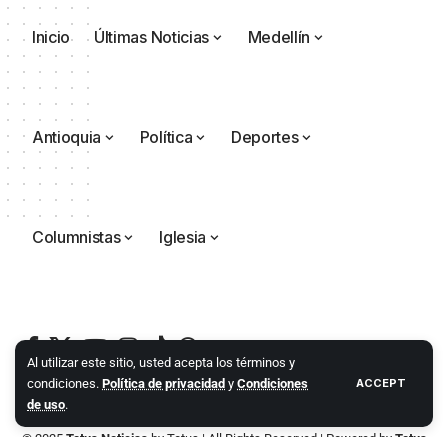
Inicio
Últimas Noticias
Medellín
Antioquia
Política
Deportes
Columnistas
Iglesia
Al utilizar este sitio, usted acepta los términos y
condiciones.
Política de privacidad
y
Condiciones
ACCEPT
de uso
.
© 2025
Totus Noticias
by
Totus
| All Rights Reserved | Powered by
Totus