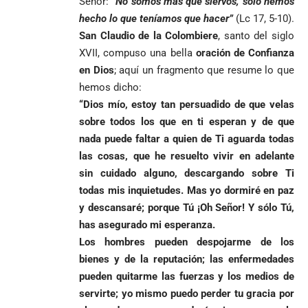
Señor:
“
No somos más que siervos, sólo hemos
hecho lo que teníamos que hacer”
(Lc 17, 5-10).
San Claudio de la Colombiere
, santo del siglo
XVII, compuso una bella
oración de Confianza
en Dios
; aquí un fragmento que resume lo que
hemos dicho:
“Dios mío, estoy tan persuadido de que velas
sobre todos los que en ti esperan y de que
nada puede faltar a quien de Ti aguarda todas
las cosas, que he resuelto vivir en adelante
sin cuidado alguno, descargando sobre Ti
todas mis inquietudes. Mas yo dormiré en paz
y descansaré; porque Tú ¡Oh Señor! Y sólo Tú,
has asegurado mi esperanza.
Los hombres pueden despojarme de los
bienes y de la reputación; las enfermedades
pueden quitarme las fuerzas y los medios de
servirte; yo mismo puedo perder tu gracia por