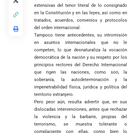
campesinos
Más de 700
presidencial
nombramiento
extensivas del tenor literal de lo consignado
inician nueva
estudiantes
presuntamente lo
de Quintero en
Costa de
en la Constitución y en las leyes, así como en
jornada académica
indígenas,
encubría
Gustavo Petro
Supersalud y
Marfil
en Medellín
afrodescendientes
tratados, acuerdos, convenios y protocolos
afirma que “no
pide
sorprende a
y mestizos
se puede
suspensión
Ecuador en el
del orden internacional.
campesinos
proclamar
inmediata del
último suspiro
Tampoco tiene antecedentes, su intromisión
inician nueva
presidente” y
cargo
y acaba con su
en asuntos internacionales que no le
jornada académica
pide esperar
invicto de 19
en Medellín
competen, lo que desnaturaliza la vocación
los
partidos
La paz de
escrutinios
democrática de la nación y su respeto por los
Diócesis de
Medellín: un
oficiales
principios rectores del Derecho Internacional
Sonsón-Rionegro
camino que no
que rigen las naciones, como son, la
rechaza fotos
debería
tomadas en
abandonarse
soberanía, la autodeterminación y la
Tribunal de
templo de Guarne y
impenetrabilidad física, jurídica y política del
Antioquia
ordena acto de
Cardenal Rueda
niega pérdida
territorio extranjero.
Japón rescata
desagravio
pide desarmar el
de investidura
un empate
Pero peor aún, resulta advertir que, en sus
corazón para
Abelardo de la
a concejales
agónico ante
construir juntos
dislocadas intervenciones, antes que rechazar
Espriella es
de Medellín
Países Bajos
una Colombia
la violencia y la barbarie, propias del
elegido
Andrés
en un vibrante
LA POLICRISIS
reconciliada
presidente de
«Gury»
terrorismo, se muestra tolerante o
duelo
COMO HERENCIA
Colombia tras
Rodríguez y
mundialista
complaciente con ellas, como bien lo