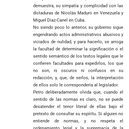
una histórica y
Damián Pérez
Falleció el padre
demuestra, su simpatía y complicidad con las
reñida
Humberto de
dictaduras de Nicolás Maduro en Venezuela y
segunda
Jesús Hincapié
vuelta
Miguel Diaz-Canel en Cuba.
Álzate, reconocido
No siendo poco lo anterior, su gobierno sigue
sacerdote de la
Diócesis de
Diócesis de
Sonsón-Rionegro
engendrando actos administrativos abusivos y
Alemania no
Girardota, Párroco
rechaza fotos
viciados de nulidad, y para hacerlo, se arroga
Federico
tuvo piedad:
de Yolombo
tomadas en
la facultad de determinar la significación o el
Gutiérrez
goleó 7-1 a un
templo de Guarne y
sentido semántico de los textos legales que le
envía
valiente
ordena acto de
Uribe
documentos
Curazao en su
desagravio
confieren facultades para expedirlos, los que
arremete
al FBI, DEA y
debut
no son, ni oscuros ni confusos en su
contra Petro y
Congreso
mundialista
redacción, y, que, de serlos, la interpretación
lo
contra la ‘paz
de ellos solo le correspondería al legislador.
responsabiliza
total’ por
por la crisis de
presuntos
Petro deliberadamente olvida que, cuando el
la salud en
beneficios a
sentido de las normas es claro, no se puede
Colombia
criminales
desatender el tenor literal de ellas bajo el
1
pretexto de consultar su espíritu. Si alguien no
entiende de normas, y no respeta el
ordenamiento legal y la supremacía de la