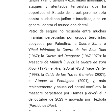
tantos y tan cruentos y execrables asesinatos,
ataques y atentados terroristas que ha
soportado el Estado de Israel, pero no solo
contra ciudadanos judíos e israelitas, sino en
general, contra el mundo occidental.
Petro de seguro no recuerda entre muchas
infamias perpetradas por grupos terroristas
apoyados por Palestina: la
Guerra Santa
o
Y
ihad Islámico
; la
Guerra de los Seis Días
(1967); la
Guerra del Desgaste
(1967-1979); la
Masacre de Múnich
(1972); la
Guerra de Yom
Kipur
(1973); el
Atentado al
Word Trade Center
(1993); la
Caída de las Torres Gemelas
(2001);
el
Ataque al Pentágono
(2001), y; más
recientemente y causa del actual conflicto, la
masacre perpetrada por Hamás (
Fervor
) el 7
de octubre de 2023 y apoyada por Hezbolá
(
Partido de Dios
).