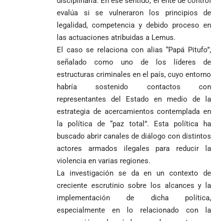
disciplinaria. En ese sentido, el ente de control
de Yolombo
tomadas en
Gutiérrez
goleó 7-1 a un
templo de Guarne y
evalúa si se vulneraron los principios de
envía
valiente
ordena acto de
legalidad, competencia y debido proceso en
Uribe
documentos
Curazao en su
desagravio
las actuaciones atribuidas a Lemus.
arremete
al FBI, DEA y
debut
contra Petro y
Congreso
mundialista
El caso se relaciona con alias “Papá Pitufo”,
lo
contra la ‘paz
señalado como uno de los líderes de
responsabiliza
total’ por
estructuras criminales en el país, cuyo entorno
por la crisis de
presuntos
habría sostenido contactos con
la salud en
beneficios a
Colombia
criminales
representantes del Estado en medio de la
estrategia de acercamientos contemplada en
1
la política de “paz total”. Esta política ha
buscado abrir canales de diálogo con distintos
actores armados ilegales para reducir la
violencia en varias regiones.
La investigación se da en un contexto de
creciente escrutinio sobre los alcances y la
implementación de dicha política,
especialmente en lo relacionado con la