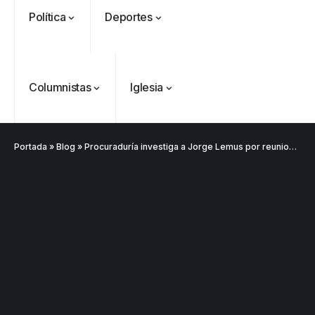
Política
Deportes
Columnistas
Iglesia
Portada
»
Blog
»
Procuraduría investiga a Jorge Lemus por reuniones con abogado de alias “Papá Pitufo”
VER
Medellín
MÁS