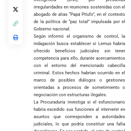
en Medellín
los
partidos
irregularidades en reuniones sostenidas con el
La paz de
escrutinios
Diócesis de
abogado de alias “Papá Pitufo”, en el contexto
Medellín: un
oficiales
Sonsón-Rionegro
camino que no
de la política de “paz total” impulsada por el
rechaza fotos
debería
Gobierno nacional.
tomadas en
abandonarse
Tribunal de
Según informó el organismo de control, la
templo de Guarne y
Antioquia
ordena acto de
Cardenal Rueda
indagación busca establecer si Lemus habría
niega pérdida
Japón rescata
desagravio
pide desarmar el
ofrecido beneficios judiciales sin tener
de investidura
un empate
corazón para
Abelardo de la
a concejales
competencia para ello, durante acercamientos
agónico ante
construir juntos
Espriella es
de Medellín
Países Bajos
con el entorno del mencionado cabecilla
una Colombia
elegido
Andrés
en un vibrante
LA POLICRISIS
reconciliada
criminal. Estos hechos habrían ocurrido en el
presidente de
«Gury»
duelo
COMO HERENCIA
marco de posibles diálogos o gestiones
Colombia tras
Rodríguez y
mundialista
una histórica y
Damián Pérez
orientadas a procesos de sometimiento o
Falleció el padre
reñida
negociación con estructuras ilegales.
Humberto de
segunda
La Procuraduría investiga si el exfuncionario
Jesús Hincapié
vuelta
Álzate, reconocido
habría excedido sus funciones al intervenir en
sacerdote de la
Diócesis de
asuntos que corresponden a autoridades
Diócesis de
Sonsón-Rionegro
judiciales, lo que podría constituir una falta
Alemania no
Girardota, Párroco
rechaza fotos
Federico
tuvo piedad: