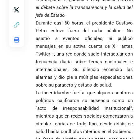
Federico
tuvo piedad:
de Yolombo
tomadas en
el debate sobre la transparencia y la salud del
Gutiérrez
goleó 7-1 a un
templo de Guarne y
jefe de Estado.
envía
valiente
ordena acto de
Uribe
documentos
Curazao en su
Durante casi 60 horas, el presidente Gustavo
desagravio
arremete
al FBI, DEA y
debut
Petro estuvo fuera del radar público. No
contra Petro y
Congreso
mundialista
asistió a eventos oficiales, ni publicó
lo
contra la ‘paz
mensajes en su activa cuenta de X —antes
responsabiliza
total’ por
por la crisis de
presuntos
Twitter—, una red donde suele interactuar con
la salud en
beneficios a
frecuencia diaria sobre temas nacionales e
Colombia
criminales
internacionales. Su silencio encendió las
1
alarmas y dio pie a múltiples especulaciones
sobre su paradero y estado de salud.
La incertidumbre fue tal que algunos sectores
políticos calificaron su ausencia como un
“acto de irresponsabilidad institucional”,
mientras que en redes sociales comenzaron a
circular teorías de todo tipo, desde crisis de
salud hasta conflictos internos en el Gobierno.