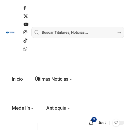
Inicio
Últimas Noticias
VER
Medellín
Medellín
Antioquia
MÁS
9
Aa