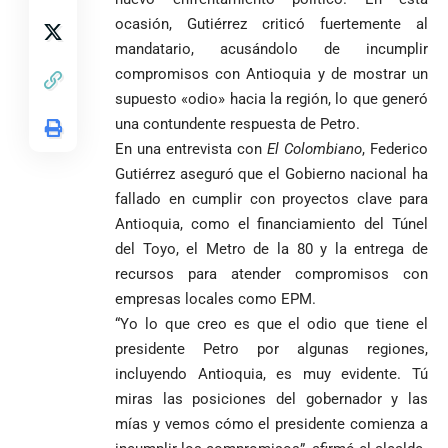
arremete
al FBI, DEA y
debut
ocasión, Gutiérrez criticó fuertemente al
contra Petro y
Congreso
mundialista
mandatario, acusándolo de incumplir
lo
contra la ‘paz
compromisos con Antioquia y de mostrar un
responsabiliza
total’ por
por la crisis de
presuntos
supuesto «odio» hacia la región, lo que generó
la salud en
beneficios a
una contundente respuesta de Petro.
Colombia
criminales
En una entrevista con
El Colombiano
, Federico
1
Gutiérrez aseguró que el Gobierno nacional ha
fallado en cumplir con proyectos clave para
Antioquia, como el financiamiento del Túnel
del Toyo, el Metro de la 80 y la entrega de
recursos para atender compromisos con
empresas locales como EPM.
“Yo lo que creo es que el odio que tiene el
presidente Petro por algunas regiones,
incluyendo Antioquia, es muy evidente. Tú
miras las posiciones del gobernador y las
mías y vemos cómo el presidente comienza a