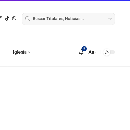
9
Iglesia
Aa