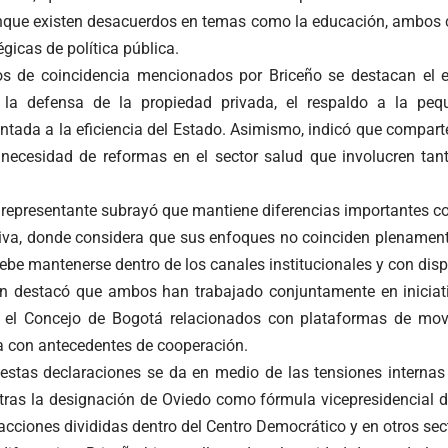
nque existen desacuerdos en temas como la educación, ambos 
égicas de política pública.
os de coincidencia mencionados por Briceño se destacan el e
, la defensa de la propiedad privada, el respaldo a la pe
ntada a la eficiencia del Estado. Asimismo, indicó que compart
 necesidad de reformas en el sector salud que involucren tan
l representante subrayó que mantiene diferencias importantes c
iva, donde considera que sus enfoques no coinciden plenamente.
ebe mantenerse dentro de los canales institucionales y con dispo
n destacó que ambos han trabajado conjuntamente en iniciat
 el Concejo de Bogotá relacionados con plataformas de movi
ca con antecedentes de cooperación.
 estas declaraciones se da en medio de las tensiones internas 
 tras la designación de Oviedo como fórmula vicepresidencial d
cciones divididas dentro del Centro Democrático y en otros sect