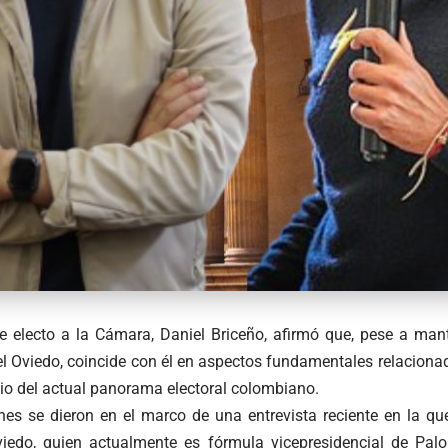
te electo a la Cámara, Daniel Briceño, afirmó que, pese a mant
l Oviedo, coincide con él en aspectos fundamentales relacionad
io del actual panorama electoral colombiano.
nes se dieron en el marco de una entrevista reciente en la qu
viedo, quien actualmente es fórmula vicepresidencial de Pal