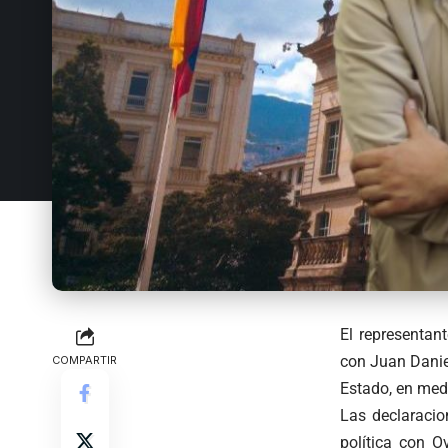
El representan
con Juan Danie
COMPARTIR
Estado, en med
Las declaracio
política con O