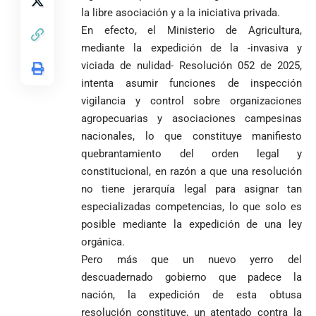
la libre asociación y a la iniciativa privada.
En efecto, el Ministerio de Agricultura,
mediante la expedición de la -invasiva y
viciada de nulidad- Resolución 052 de 2025,
intenta asumir funciones de inspección
vigilancia y control sobre organizaciones
agropecuarias y asociaciones campesinas
nacionales, lo que constituye manifiesto
quebrantamiento del orden legal y
constitucional, en razón a que una resolución
no tiene jerarquía legal para asignar tan
especializadas competencias, lo que solo es
posible mediante la expedición de una ley
VER
orgánica.
Medellín
MÁS
Pero más que un nuevo yerro del
descuadernado gobierno que padece la
nación, la expedición de esta obtusa
Antioquia
VER
VER
VER MÁS
resolución constituye, un atentado contra la
Política
Deportes