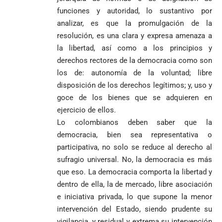
CABAL!
nombra al padre
preconteo,
marcha del 1
Cabo Verde
funciones y autoridad, lo sustantivo por
Diego Luis Rendón
pero pide
de mayo
ante Argentina
analizar, es que la promulgación de la
Urrea como nuevo
impugnar
es elegido el
resolución, es una clara y expresa amenaza a
obispo de Jericó
33.000 mesas
mejor del
y vigilar el
Mundial 2026
la libertad, así como a los principios y
Más de 700
escrutinio
derechos rectores de la democracia como son
estudiantes
Pantalla & Dial.
los de: autonomía de la voluntad; libre
indígenas,
Acoso sexual en
disposición de los derechos legítimos; y, uso y
afrodescendientes
medios: Nueva
Fico Gutiérrez
y mestizos
goce de los bienes que se adquieren en
vocera
demanda
campesinos
Más de 700
presidencial
nombramiento
ejercicio de ellos.
inician nueva
estudiantes
presuntamente lo
de Quintero en
Costa de
Lo colombianos deben saber que la
jornada académica
indígenas,
encubría
Gustavo Petro
Supersalud y
Marfil
democracia, bien sea representativa o
en Medellín
afrodescendientes
afirma que “no
pide
sorprende a
y mestizos
participativa, no solo se reduce al derecho al
se puede
suspensión
Ecuador en el
campesinos
proclamar
inmediata del
último suspiro
sufragio universal. No, la democracia es más
inician nueva
presidente” y
cargo
y acaba con su
que eso. La democracia comporta la libertad y
jornada académica
pide esperar
invicto de 19
dentro de ella, la de mercado, libre asociación
en Medellín
los
partidos
La paz de
e iniciativa privada, lo que supone la menor
escrutinios
Diócesis de
Medellín: un
oficiales
intervención del Estado, siendo prudente su
Sonsón-Rionegro
camino que no
vigilancia, y residual y extrema su intervención