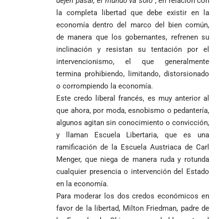
dejen pasar, el mundo va solo
”, en relación con
contra Petro y
Congreso
mundialista
la completa libertad que debe existir en la
lo
contra la ‘paz
economía dentro del marco del bien común,
responsabiliza
total’ por
de manera que los gobernantes, refrenen su
por la crisis de
presuntos
la salud en
beneficios a
inclinación y resistan su tentación por el
Colombia
criminales
intervencionismo, el que generalmente
1
termina prohibiendo, limitando, distorsionado
o corrompiendo la economía.
Este credo liberal francés, es muy anterior al
que ahora, por moda, esnobismo o pedantería,
algunos agitan sin conocimiento o convicción,
y llaman Escuela Libertaria, que es una
ramificación de la Escuela Austriaca de Carl
Menger, que niega de manera ruda y rotunda
cualquier presencia o intervención del Estado
en la economía.
Para moderar los dos credos económicos en
favor de la libertad, Milton Friedman, padre de