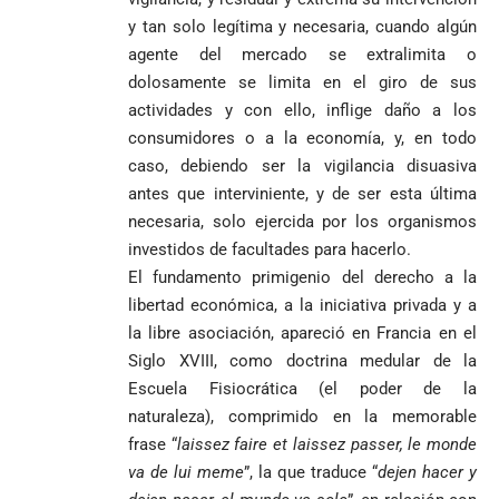
rechaza fotos
debería
y tan solo legítima y necesaria, cuando algún
tomadas en
abandonarse
Tribunal de
templo de Guarne y
agente del mercado se extralimita o
Antioquia
ordena acto de
Cardenal Rueda
dolosamente se limita en el giro de sus
niega pérdida
Japón rescata
desagravio
pide desarmar el
de investidura
actividades y con ello, inflige daño a los
un empate
corazón para
Abelardo de la
a concejales
agónico ante
consumidores o a la economía, y, en todo
construir juntos
Espriella es
de Medellín
Países Bajos
una Colombia
caso, debiendo ser la vigilancia disuasiva
elegido
Andrés
en un vibrante
LA POLICRISIS
reconciliada
antes que interviniente, y de ser esta última
presidente de
«Gury»
duelo
COMO HERENCIA
Colombia tras
Rodríguez y
necesaria, solo ejercida por los organismos
mundialista
una histórica y
Damián Pérez
investidos de facultades para hacerlo.
Falleció el padre
reñida
Humberto de
El fundamento primigenio del derecho a la
segunda
Jesús Hincapié
libertad económica, a la iniciativa privada y a
vuelta
Álzate, reconocido
la libre asociación, apareció en Francia en el
sacerdote de la
Diócesis de
Siglo XVIII, como doctrina medular de la
Diócesis de
Sonsón-Rionegro
Alemania no
Girardota, Párroco
rechaza fotos
Escuela Fisiocrática (el poder de la
Federico
tuvo piedad:
de Yolombo
tomadas en
naturaleza), comprimido en la memorable
Gutiérrez
goleó 7-1 a un
templo de Guarne y
frase “
laissez faire et laissez passer, le monde
envía
valiente
ordena acto de
va de lui meme
”, la que traduce “
dejen hacer y
Uribe
documentos
Curazao en su
desagravio
arremete
al FBI, DEA y
debut