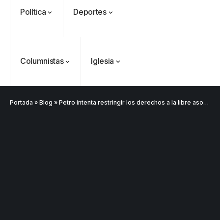
Política
Deportes
Columnistas
Iglesia
Portada
»
Blog
»
Petro intenta restringir los derechos a la libre asociación y a la iniciativa privada