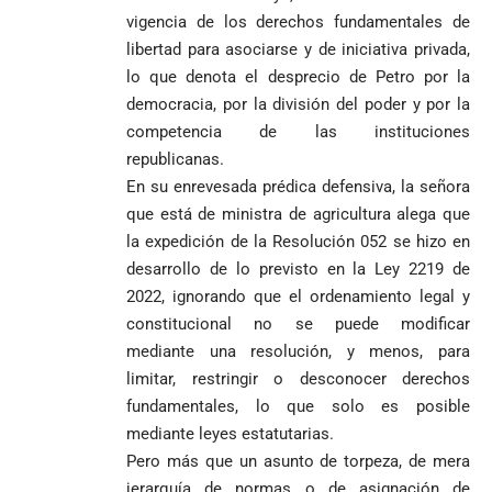
MÁS
MÁS
Caninos de la
vigencia de los derechos fundamentales de
Policía
libertad para asociarse y de iniciativa privada,
frustran envío
lo que denota el desprecio de Petro por la
de 20 kilos de
Iglesia
VER
VER MÁS
democracia, por la división del poder y por la
cocaína
Columnistas
MÁS
Gustavo Petro
ocultos en
Luis Díaz
Tarso revive el
competencia de las instituciones
pide sacar a
encomienda
desata
legado del beato
republicanas.
Angie
hacia Medellín
polémica y
Jesús Aníbal
En su enrevesada prédica defensiva, la señora
Rodríguez tras
divide las
Gómez a 90 años
1
que está de ministra de agricultura alega que
sus denuncias
redes por su
de su martirio
de corrupción
visita familiar
Tarso revive el
la expedición de la Resolución 052 se hizo en
1
La espada que
y la llama
a Abelardo de
legado del beato
desarrollo de lo previsto en la Ley 2219 de
Petro usó para
“Gran
la Espriella
Jesús Aníbal
2022, ignorando que el ordenamiento legal y
engañar
Manipuladora”
Gómez a 90 años
constitucional no se puede modificar
de su martirio
Fico Gutiérrez
mediante una resolución, y menos, para
denuncia
1
El papa León XIV
presiones
limitar, restringir o desconocer derechos
nombra al padre
para asistir a
fundamentales, lo que solo es posible
Diego Luis Rendón
evento de
mediante leyes estatutarias.
Urrea como nuevo
Petro en
El golazo de
¡PRENDE
Pero más que un asunto de torpeza, de mera
obispo de Jericó
Iván Cepeda
Medellín
Sidny Lopes
MOTORES, LA
El papa León XIV
reconoce el
durante
Cabral de
jerarquía de normas o de asignación de