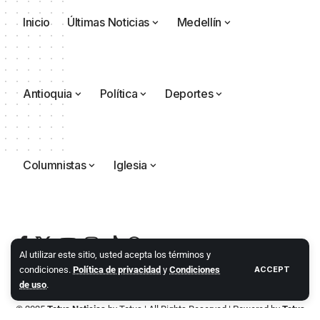
Inicio
Últimas Noticias
Medellín
Antioquia
Política
Deportes
Columnistas
Iglesia
Al utilizar este sitio, usted acepta los términos y
condiciones.
Política de privacidad
y
Condiciones
ACCEPT
de uso
.
© 2025
Totus Noticias
by
Totus
| All Rights Reserved | Powered by
Totus