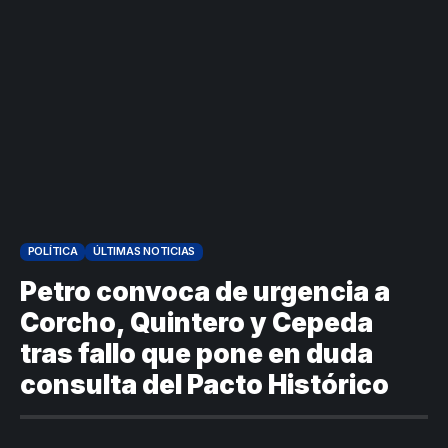
POLÍTICA
ÚLTIMAS NOTICIAS
VER
Medellín
MÁS
Petro convoca de urgencia a
Corcho, Quintero y Cepeda
tras fallo que pone en duda
Antioquia
VER
VER
VER MÁS
Política
Deportes
consulta del Pacto Histórico
MÁS
MÁS
Caninos de la
Policía
frustran envío