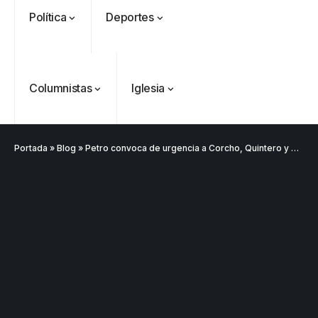
Política
Deportes
Columnistas
Iglesia
Portada
»
Blog
»
Petro convoca de urgencia a Corcho, Quintero y Cepeda tras fallo que pone en duda consulta del Pacto Histórico