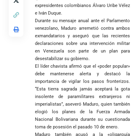
Pantalla & Dial.
indígenas,
expresidentes colombianos Álvaro Uribe Vélez
Acoso sexual en
afrodescendientes
medios: Nueva
Fico Gutiérrez
e Iván Duque.
y mestizos
vocera
demanda
Durante su mensaje anual ante el Parlamento
campesinos
Más de 700
presidencial
nombramiento
venezolano, Maduro arremetió contra ambos
inician nueva
estudiantes
presuntamente lo
de Quintero en
Costa de
jornada académica
indígenas,
exmandatarios y aseguró que las recientes
encubría
Gustavo Petro
Supersalud y
Marfil
en Medellín
afrodescendientes
afirma que “no
pide
declaraciones sobre una intervención militar
sorprende a
y mestizos
se puede
suspensión
Ecuador en el
en Venezuela son parte de un plan para
campesinos
proclamar
inmediata del
último suspiro
desestabilizar su gobierno.
inician nueva
presidente” y
cargo
y acaba con su
jornada académica
El líder chavista afirmó que el «poder popular»
pide esperar
invicto de 19
en Medellín
los
debe mantenerse alerta y destacó la
partidos
La paz de
escrutinios
importancia de vigilar los pasos fronterizos.
Diócesis de
Medellín: un
oficiales
“Esta tierra sagrada jamás aceptará la gota
Sonsón-Rionegro
camino que no
rechaza fotos
insolente de paramilitares extranjeros ni
debería
tomadas en
abandonarse
imperialistas”, aseveró Maduro, quien también
Tribunal de
templo de Guarne y
elogió los planes de la Fuerza Armada
Antioquia
ordena acto de
Cardenal Rueda
niega pérdida
Japón rescata
Nacional Bolivariana durante su cuestionada
desagravio
pide desarmar el
de investidura
un empate
corazón para
toma de posesión el pasado 10 de enero.
Abelardo de la
a concejales
agónico ante
construir juntos
Maduro también acusó a la «oligarquía