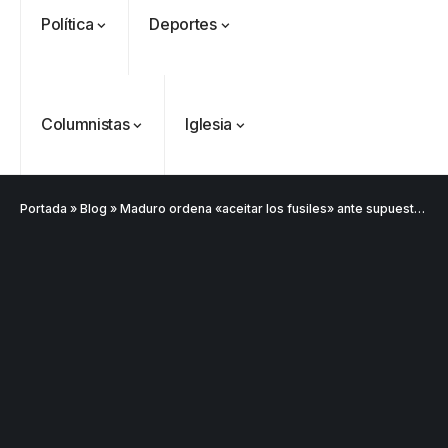
Política
Deportes
Columnistas
Iglesia
Portada
»
Blog
»
Maduro ordena «aceitar los fusiles» ante supuestas amenazas de Uribe y Duque