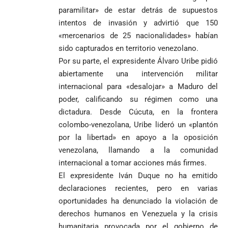
Espriella es
de Medellín
Países Bajos
una Colombia
paramilitar» de estar detrás de supuestos
elegido
Andrés
en un vibrante
LA POLICRISIS
reconciliada
presidente de
«Gury»
duelo
intentos de invasión y advirtió que 150
COMO HERENCIA
Colombia tras
Rodríguez y
mundialista
«mercenarios de 25 nacionalidades» habían
una histórica y
Damián Pérez
Falleció el padre
sido capturados en territorio venezolano.
reñida
Humberto de
Por su parte, el expresidente Álvaro Uribe pidió
segunda
Jesús Hincapié
vuelta
abiertamente una intervención militar
Álzate, reconocido
internacional para «desalojar» a Maduro del
sacerdote de la
Diócesis de
Diócesis de
Sonsón-Rionegro
poder, calificando su régimen como una
Alemania no
Girardota, Párroco
rechaza fotos
dictadura. Desde Cúcuta, en la frontera
Federico
tuvo piedad:
de Yolombo
tomadas en
colombo-venezolana, Uribe lideró un «plantón
Gutiérrez
goleó 7-1 a un
templo de Guarne y
envía
por la libertad» en apoyo a la oposición
valiente
ordena acto de
Uribe
documentos
Curazao en su
desagravio
venezolana, llamando a la comunidad
arremete
al FBI, DEA y
debut
internacional a tomar acciones más firmes.
contra Petro y
Congreso
mundialista
El expresidente Iván Duque no ha emitido
lo
contra la ‘paz
responsabiliza
total’ por
declaraciones recientes, pero en varias
por la crisis de
presuntos
oportunidades ha denunciado la violación de
la salud en
beneficios a
derechos humanos en Venezuela y la crisis
Colombia
criminales
humanitaria provocada por el gobierno de