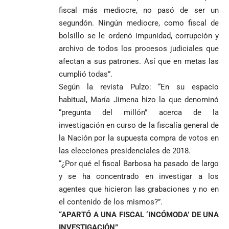
Gustavo Petro
ocultos en
Luis Díaz
Tarso revive el
fiscal más mediocre, no pasó de ser un
pide sacar a
encomienda
desata
legado del beato
segundón. Ningún mediocre, como fiscal de
Angie
hacia Medellín
polémica y
Jesús Aníbal
Rodríguez tras
bolsillo se le ordenó impunidad, corrupción y
divide las
Gómez a 90 años
1
sus denuncias
redes por su
de su martirio
archivo de todos los procesos judiciales que
de corrupción
visita familiar
Tarso revive el
afectan a sus patrones. Así que en metas las
1
La espada que
y la llama
a Abelardo de
legado del beato
cumplió todas”.
Petro usó para
“Gran
la Espriella
Jesús Aníbal
engañar
Manipuladora”
Según la revista Pulzo: “En su espacio
Gómez a 90 años
de su martirio
habitual, María Jimena hizo la que denominó
Fico Gutiérrez
denuncia
“pregunta del millón” acerca de la
1
El papa León XIV
presiones
investigación en curso de la fiscalía general de
nombra al padre
para asistir a
la Nación por la supuesta compra de votos en
Diego Luis Rendón
evento de
Urrea como nuevo
las elecciones presidenciales de 2018.
Petro en
El golazo de
¡PRENDE
obispo de Jericó
Iván Cepeda
Medellín
Sidny Lopes
“¿Por qué el fiscal Barbosa ha pasado de largo
MOTORES, LA
El papa León XIV
reconoce el
durante
Cabral de
CABAL!
y se ha concentrado en investigar a los
nombra al padre
preconteo,
marcha del 1
Cabo Verde
agentes que hicieron las grabaciones y no en
Diego Luis Rendón
pero pide
de mayo
ante Argentina
Urrea como nuevo
el contenido de los mismos?”.
impugnar
es elegido el
obispo de Jericó
33.000 mesas
mejor del
“APARTÓ A UNA FISCAL ‘INCÓMODA’ DE UNA
y vigilar el
Mundial 2026
INVESTIGACIÓN”