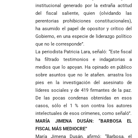
institucional generado por la extraña actitud
del fiscal saliente, quien (olvidando las
perentorias prohibiciones constitucionales),
ha asumido el papel de opositor y crítico del
Gobierno, en una especie de liderazgo político
que no le corresponde”.
La periodista Patricia Lara, señaló: “Este fiscal
ha filtrado testimonios e indagatorias a
medios que lo apoyan. Ha opinado en público
VER
Medellín
sobre asuntos que no le atañen. arrastra los
MÁS
pies en la investigación del asesinato de
líderes sociales y de 419 firmantes de la paz.
De las pocas condenas obtenidas en esos
Antioquia
VER
VER
VER MÁS
Política
Deportes
casos, sólo el 1 % son contra los autores
MÁS
MÁS
Caninos de la
intelectuales de esos crímenes, como señaló”.
Policía
MARÍA JIMENA DUSÁN: “BARBOSA EL
frustran envío
de 20 kilos de
FISCAL MÁS MEDIOCRE”
Iglesia
VER
VER MÁS
cocaína
Columnistas
María Jimena Dusán, afirmó: “Barbosa, el
MÁS