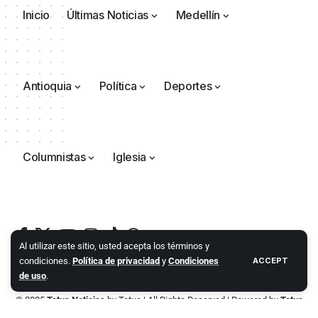
Inicio
Últimas Noticias
Medellín
Antioquia
Política
Deportes
Columnistas
Iglesia
Al utilizar este sitio, usted acepta los términos y
condiciones.
Política de privacidad
y
Condiciones
ACCEPT
de uso
.
© 2025
Totus Noticias
by
Totus
| All Rights Reserved | Powered by
Totus
Agencia