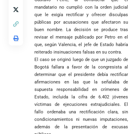
tomadas en
abandonarse
mandatario no cumplió con la orden judicial
Tribunal de
templo de Guarne y
Antioquia
que le exigía rectificar y ofrecer disculpas
ordena acto de
Cardenal Rueda
niega pérdida
Japón rescata
públicas por acusaciones que afectaron su
desagravio
pide desarmar el
de investidura
un empate
corazón para
buen nombre. La decisión se produce tras
Abelardo de la
a concejales
agónico ante
construir juntos
revisar el mensaje publicado por Petro en el
Espriella es
de Medellín
Países Bajos
una Colombia
elegido
Andrés
que, según Valencia, el jefe de Estado habría
en un vibrante
LA POLICRISIS
reconciliada
presidente de
«Gury»
duelo
reiterado insinuaciones falsas en su contra.
COMO HERENCIA
Colombia tras
Rodríguez y
mundialista
El caso se originó luego de que un juzgado de
una histórica y
Damián Pérez
Falleció el padre
Bogotá fallara a favor de la congresista al
reñida
Humberto de
segunda
determinar que el presidente debía rectificar
Jesús Hincapié
vuelta
afirmaciones en las que la señalaba de
Álzate, reconocido
supuesta responsabilidad en crímenes de
sacerdote de la
Diócesis de
Diócesis de
Sonsón-Rionegro
Estado, incluida la cifra de 6.402 jóvenes
Alemania no
Girardota, Párroco
rechaza fotos
víctimas de ejecuciones extrajudiciales. El
Federico
tuvo piedad:
de Yolombo
tomadas en
fallo ordenaba una rectificación clara, sin
Gutiérrez
goleó 7-1 a un
templo de Guarne y
envía
valiente
condicionamientos ni nuevas imputaciones,
ordena acto de
Uribe
documentos
Curazao en su
desagravio
además de la presentación de excusas
arremete
al FBI, DEA y
debut