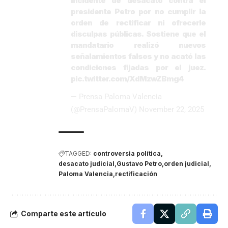
incidente de desacato contra el
presidente Petro por no cumplir la
orden de rectificar ni ofrecerle
disculpas públicas. Sostiene que el
mandatario realizó nuevos
señalamientos falsos y no acató las
condiciones fijadas por el juez.
pic.twitter.com/XdMzwZBmg4
— Prensa Paloma Valencia
(@PrensaPalomaV)
November 22, 2025
TAGGED:
controversia política
desacato judicial
Gustavo Petro
orden judicial
Paloma Valencia
rectificación
Comparte este artículo