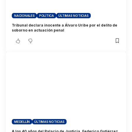
NACIONALES
POLÍTICA
ÚLTIMAS NOTICIAS
Tribunal declara inocente a Álvaro Uribe por el delito de
soborno en actuación penal
MEDELLÍN
ÚLTIMAS NOTICIAS
A los 40 años del Palacio de Justicia, Federico Gutiérrez