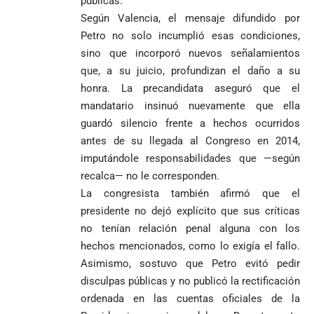
públicas.
contra Petro y
Congreso
mundialista
Según Valencia, el mensaje difundido por
lo
contra la ‘paz
responsabiliza
total’ por
Petro no solo incumplió esas condiciones,
por la crisis de
presuntos
sino que incorporó nuevos señalamientos
la salud en
beneficios a
que, a su juicio, profundizan el daño a su
Colombia
criminales
honra. La precandidata aseguró que el
1
mandatario insinuó nuevamente que ella
guardó silencio frente a hechos ocurridos
antes de su llegada al Congreso en 2014,
imputándole responsabilidades que —según
recalca— no le corresponden.
La congresista también afirmó que el
presidente no dejó explícito que sus críticas
no tenían relación penal alguna con los
hechos mencionados, como lo exigía el fallo.
Asimismo, sostuvo que Petro evitó pedir
disculpas públicas y no publicó la rectificación
ordenada en las cuentas oficiales de la