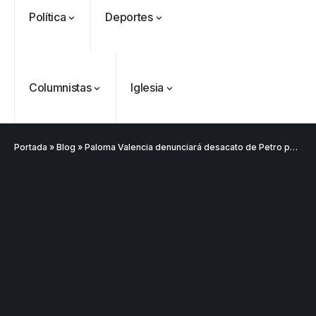
Política
Deportes
Columnistas
Iglesia
Portada
»
Blog
»
Paloma Valencia denunciará desacato de Petro por no rectificar ni pedir disculpas públicas
VER
Medellín
MÁS
Antioquia
VER
VER
VER MÁS
Política
Deportes
MÁS
MÁS