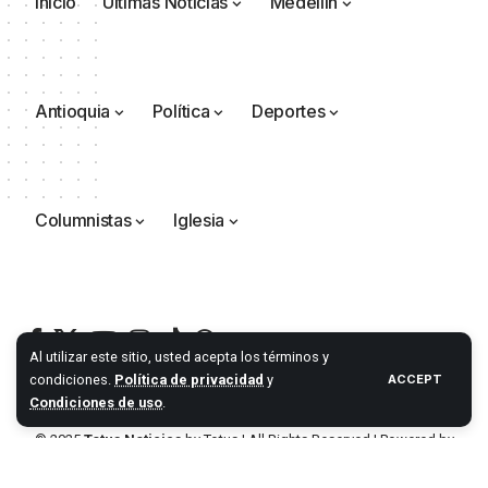
Inicio
Últimas Noticias
Medellín
Antioquia
Política
Deportes
Columnistas
Iglesia
Al utilizar este sitio, usted acepta los términos y
condiciones.
Política de privacidad
y
ACCEPT
Condiciones de uso
.
© 2025
Totus Noticias
by
Totus
| All Rights Reserved | Powered by
Totus Agencia