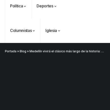
Política
Deportes
Columnistas
Iglesia
Portada
»
Blog
»
Medellín vivirá el clásico más largo de la historia: 27 horas de fútbol y convivencia